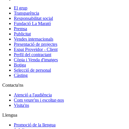
El grup
Transparència
Responsabilitat social
Fundació La Marató
Premsa
Publicitat
Vendes internacionals
Presentació de projectes
Espai Proveïdor - Client
Perfil del contractant
Còpia i Venda d'imatges
Botiga
Selecció de personal
Càsting
Contacta'ns
Atenció a l'audiència
Com veure'ns i escoltar-nos
Visita'ns
Llengua
Promoció de la llengua