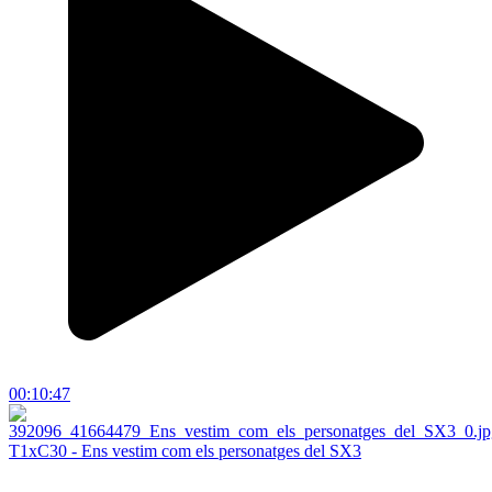
00:10:47
T1xC30 - Ens vestim com els personatges del SX3