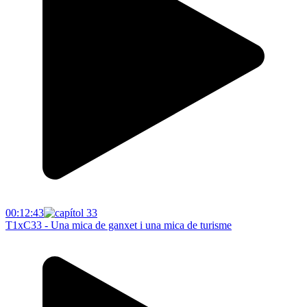
00:12:43
T1xC33 - Una mica de ganxet i una mica de turisme