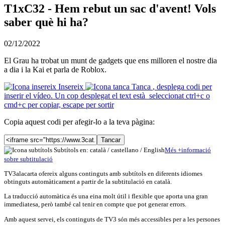
T1xC32 - Hem rebut un sac d'avent! Vols
saber què hi ha?
02/12/2022
El Grau ha trobat un munt de gadgets que ens milloren el nostre dia
a dia i la Kai et parla de Roblox.
Insereix
Tanca
, desplega codi per
inserir el vídeo. Un cop desplegat el text està seleccionat ctrl+c o
cmd+c per copiar, escape per sortir
Copia aquest codi per afegir-lo a la teva pàgina:
Tancar
Subtítols en: català /
castellano
/
English
Més
+
info
rmació
sobre subtitulació
TV3alacarta ofereix alguns continguts amb subtítols en diferents idiomes
obtinguts automàticament a partir de la subtitulació en català.
La traducció automàtica és una eina molt útil i flexible que aporta una gran
immediatesa, però també cal tenir en compte que pot generar errors.
Amb aquest servei, els continguts de TV3 són més accessibles per a les persones