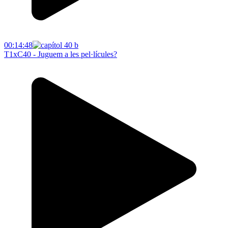
00:14:48
T1xC40 - Juguem a les pel·lícules?