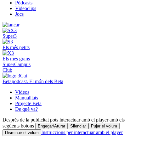
Pòdcasts
Videoclips
Jocs
Super3
Els més petits
Els més grans
SuperCampus
Club
Betapodcast. El món dels Beta
Vídeos
Manualitats
Projecte Beta
De què va?
Després de la publicitat pots interactuar amb el player amb els
següents botons
Engegar/Aturar
Silenciar
Pujar el volum
Instruccions per interactuar amb el player
Disminuir el volum