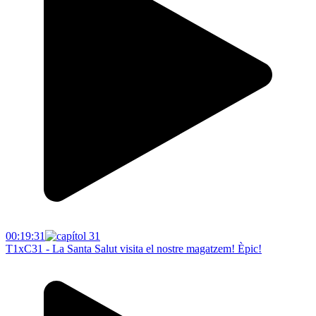
00:19:31
T1xC31 - La Santa Salut visita el nostre magatzem! Èpic!