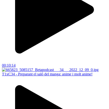
00:10:14
T1xC34 - Preparant el saló del manga: anime i molt anime!