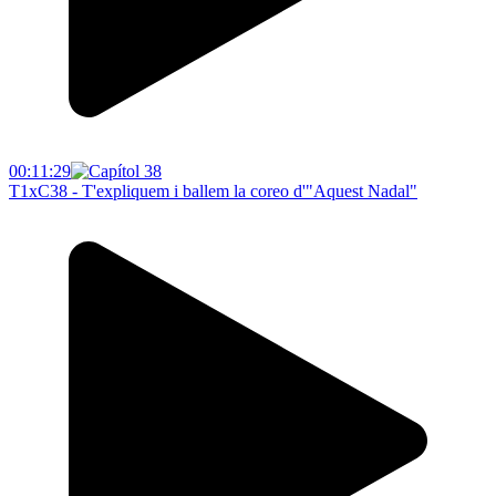
00:11:29
T1xC38 - T'expliquem i ballem la coreo d'"Aquest Nadal"