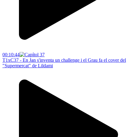
00:10:44
T1xC37 - En Jan s'inventa un challenge i el Grau fa el cover del
"Supermercat" de Lildami