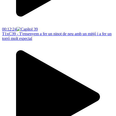
00:12:24
T1xC39 - T'ensenyem a fer un ninot de neu amb un mitjó i a fer un
torró molt especial