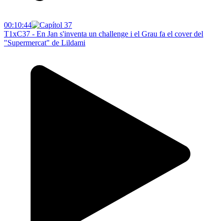
00:10:44
T1xC37 - En Jan s'inventa un challenge i el Grau fa el cover del
"Supermercat" de Lildami