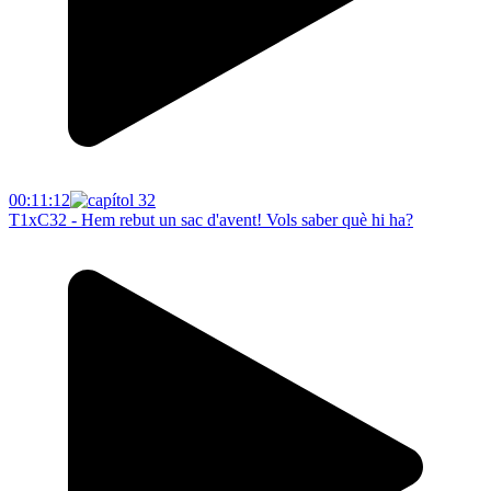
00:11:12
T1xC32 - Hem rebut un sac d'avent! Vols saber què hi ha?