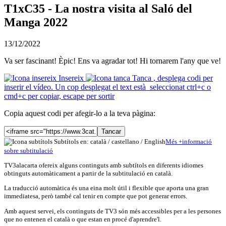
T1xC35 - La nostra visita al Saló del
Manga 2022
13/12/2022
Va ser fascinant! Èpic! Ens va agradar tot! Hi tornarem l'any que ve!
Insereix
Tanca
, desplega codi per
inserir el vídeo. Un cop desplegat el text està seleccionat ctrl+c o
cmd+c per copiar, escape per sortir
Copia aquest codi per afegir-lo a la teva pàgina:
Tancar
Subtítols en: català /
castellano
/
English
Més
+
info
rmació
sobre subtitulació
TV3alacarta ofereix alguns continguts amb subtítols en diferents idiomes
obtinguts automàticament a partir de la subtitulació en català.
La traducció automàtica és una eina molt útil i flexible que aporta una gran
immediatesa, però també cal tenir en compte que pot generar errors.
Amb aquest servei, els continguts de TV3 són més accessibles per a les persones
que no entenen el català o que estan en procé d'aprendre'l.