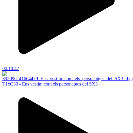
00:10:47
T1xC30 - Ens vestim com els personatges del SX3