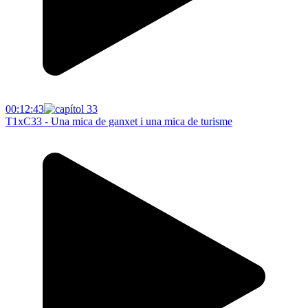
00:12:43
T1xC33 - Una mica de ganxet i una mica de turisme