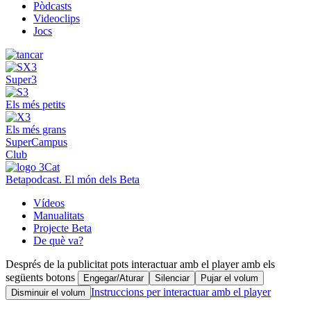
Pòdcasts
Videoclips
Jocs
Super3
Els més petits
Els més grans
SuperCampus
Club
Betapodcast. El món dels Beta
Vídeos
Manualitats
Projecte Beta
De què va?
Després de la publicitat pots interactuar amb el player amb els
següents botons
Engegar/Aturar
Silenciar
Pujar el volum
Instruccions per interactuar amb el player
Disminuir el volum