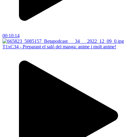
00:10:14
T1xC34 - Preparant el saló del manga: anime i molt anime!