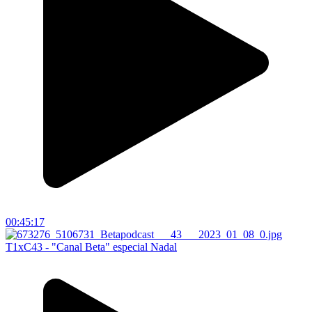
00:45:17
T1xC43 - "Canal Beta" especial Nadal