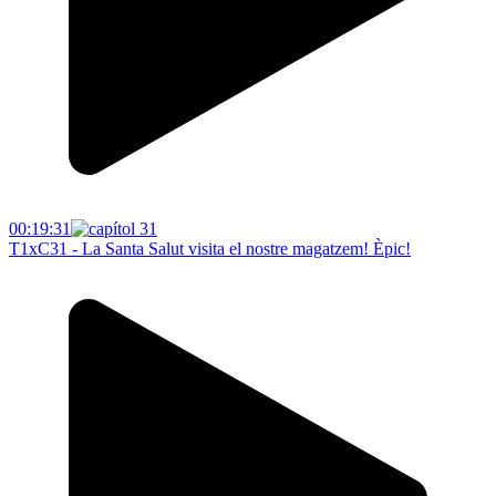
00:19:31
T1xC31 - La Santa Salut visita el nostre magatzem! Èpic!