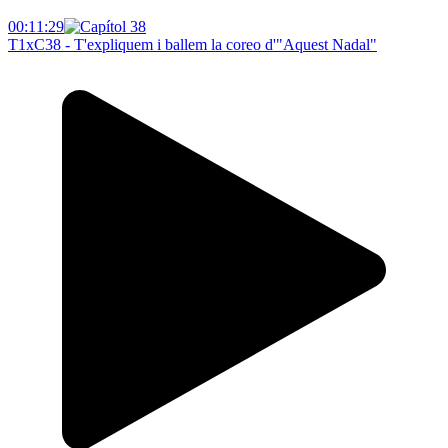
00:11:29
T1xC38 - T'expliquem i ballem la coreo d'"Aquest Nadal"