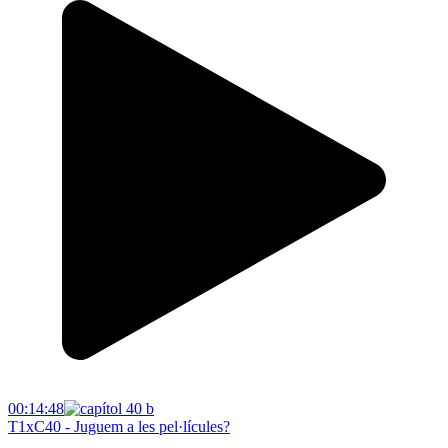
00:14:48
T1xC40 - Juguem a les pel·lícules?