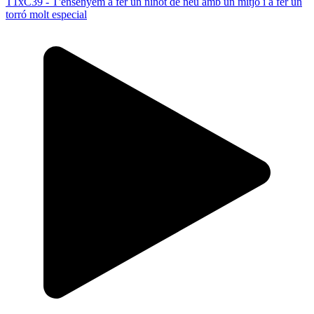
T1xC39 - T'ensenyem a fer un ninot de neu amb un mitjó i a fer un
torró molt especial