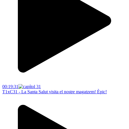
00:19:31
T1xC31 - La Santa Salut visita el nostre magatzem! Èpic!