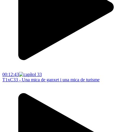
00:12:43
T1xC33 - Una mica de ganxet i una mica de turisme