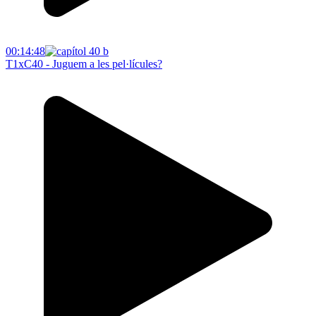
00:14:48
T1xC40 - Juguem a les pel·lícules?