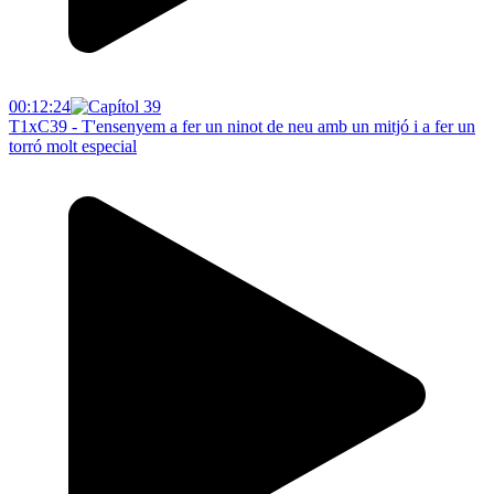
00:12:24
T1xC39 - T'ensenyem a fer un ninot de neu amb un mitjó i a fer un
torró molt especial