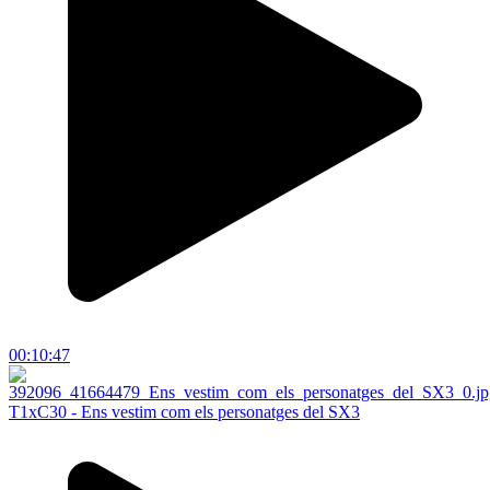
00:10:47
T1xC30 - Ens vestim com els personatges del SX3