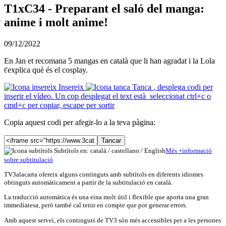
T1xC34 - Preparant el saló del manga:
anime i molt anime!
09/12/2022
En Jan et recomana 5 mangas en català que li han agradat i la Lola
t'explica què és el cosplay.
Insereix
Tanca
, desplega codi per
inserir el vídeo. Un cop desplegat el text està seleccionat ctrl+c o
cmd+c per copiar, escape per sortir
Copia aquest codi per afegir-lo a la teva pàgina:
Tancar
Subtítols en: català /
castellano
/
English
Més
+
info
rmació
sobre subtitulació
TV3alacarta ofereix alguns continguts amb subtítols en diferents idiomes
obtinguts automàticament a partir de la subtitulació en català.
La traducció automàtica és una eina molt útil i flexible que aporta una gran
immediatesa, però també cal tenir en compte que pot generar errors.
Amb aquest servei, els continguts de TV3 són més accessibles per a les persones