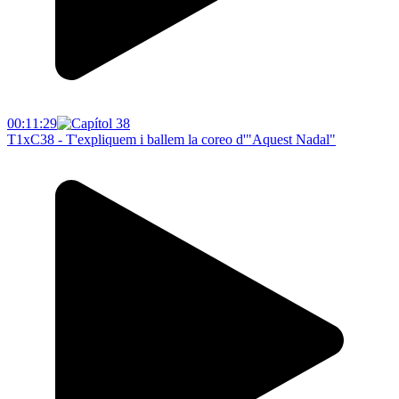
00:11:29
T1xC38 - T'expliquem i ballem la coreo d'"Aquest Nadal"