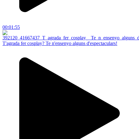
00:01:55
T'agrada fer cosplay? Te n'ensenyo alguns d'espectaculars!