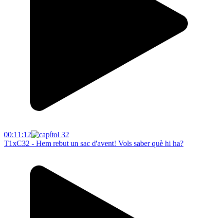
00:11:12
T1xC32 - Hem rebut un sac d'avent! Vols saber què hi ha?