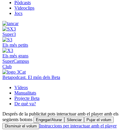
Pòdcasts
Videoclips
Jocs
Super3
Els més petits
Els més grans
SuperCampus
Club
Betapodcast. El món dels Beta
Vídeos
Manualitats
Projecte Beta
De què va?
Després de la publicitat pots interactuar amb el player amb els
següents botons
Engegar/Aturar
Silenciar
Pujar el volum
Instruccions per interactuar amb el player
Disminuir el volum