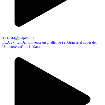
00:10:44
T1xC37 - En Jan s'inventa un challenge i el Grau fa el cover del
"Supermercat" de Lildami