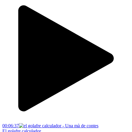
00:06:37
El golafre calculador