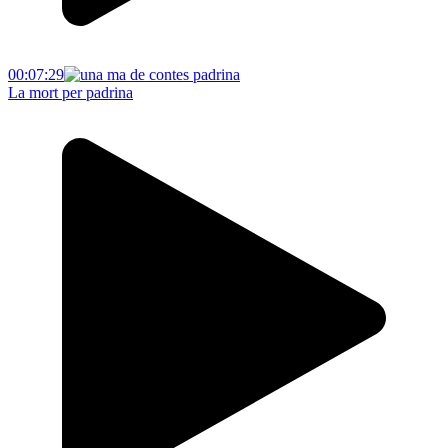
00:07:29
La mort per padrina