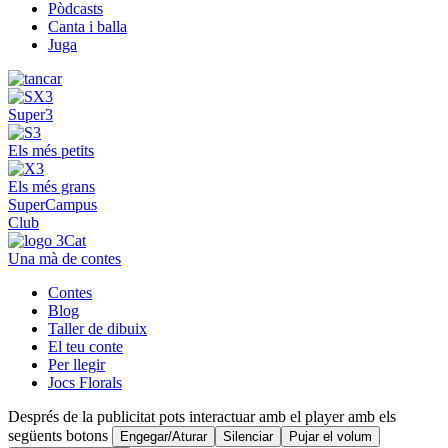
Pòdcasts
Canta i balla
Juga
Super3
Els més petits
Els més grans
SuperCampus
Club
Una mà de contes
Contes
Blog
Taller de dibuix
El teu conte
Per llegir
Jocs Florals
Després de la publicitat pots interactuar amb el player amb els
següents botons
Engegar/Aturar
Silenciar
Pujar el volum