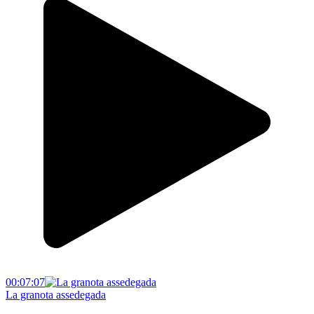
00:07:07
La granota assedegada