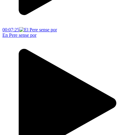
00:07:25
En Pere sense por