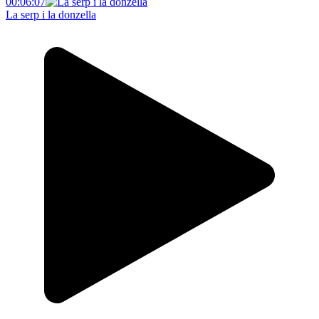
00:06:07
La serp i la donzella