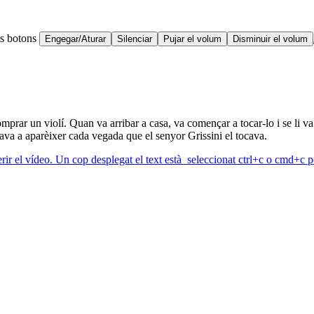
ts botons
Engegar/Aturar
Silenciar
Pujar el volum
Disminuir el volum
comprar un violí. Quan va arribar a casa, va començar a tocar-lo i se li 
rnava a aparèixer cada vegada que el senyor Grissini el tocava.
erir el vídeo. Un cop desplegat el text està seleccionat ctrl+c o cmd+c pe