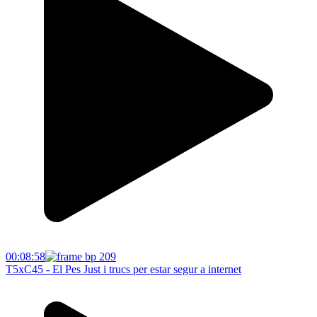
00:08:58
T5xC45 - El Pes Just i trucs per estar segur a internet