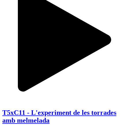
T5xC11 - L'experiment de les torrades
amb melmelada