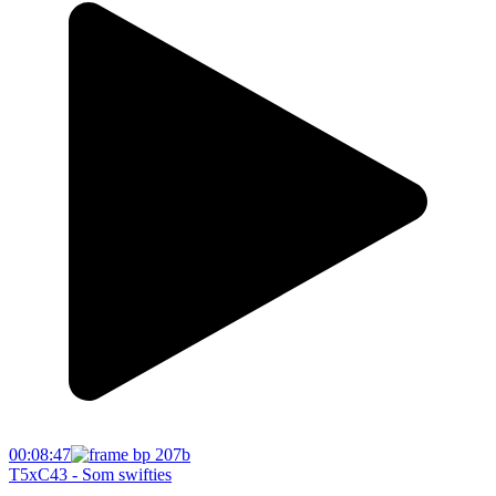
00:08:47
T5xC43 - Som swifties