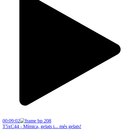
00:09:02
T5xC44 - Mímica, gelats i... més gelats!