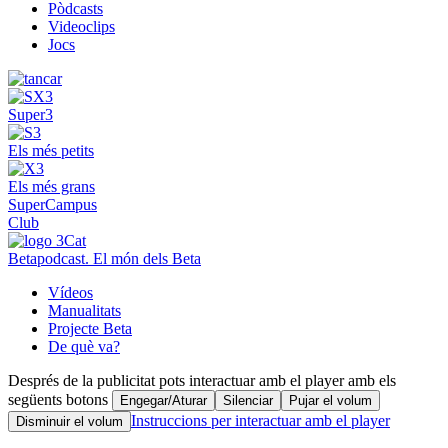
Pòdcasts
Videoclips
Jocs
Super3
Els més petits
Els més grans
SuperCampus
Club
Betapodcast. El món dels Beta
Vídeos
Manualitats
Projecte Beta
De què va?
Després de la publicitat pots interactuar amb el player amb els
següents botons
Engegar/Aturar
Silenciar
Pujar el volum
Instruccions per interactuar amb el player
Disminuir el volum