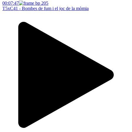
00:07:47
T5xC41 - Bombes de fum i el joc de la mòmia