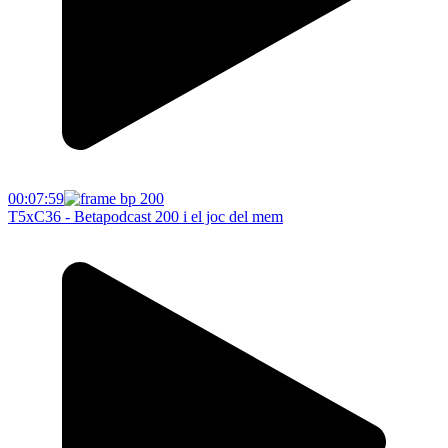
00:07:59
T5xC36 - Betapodcast 200 i el joc del mem