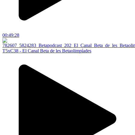
00:49:28
T5xC38 - El Canal Beta de les Betaolimpíades