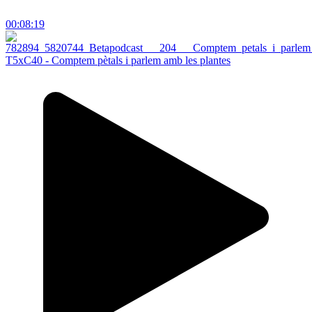
00:08:19
T5xC40 - Comptem pètals i parlem amb les plantes