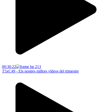
00:30:22
T5xC49 - Els nostres millors vídeos del trimestre