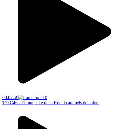
00:07:59
T5xC46 - El mugcake de la Roci i caramels de colors