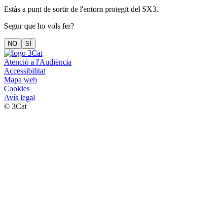
Estàs a punt de sortir de l'entorn protegit del SX3.
Segur que ho vols fer?
NO
SÍ
Atenció a l'Audiència
Accessibilitat
Mapa web
Cookies
Avís legal
© 3Cat