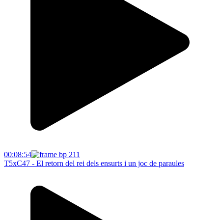
00:08:54
T5xC47 - El retorn del rei dels ensurts i un joc de paraules