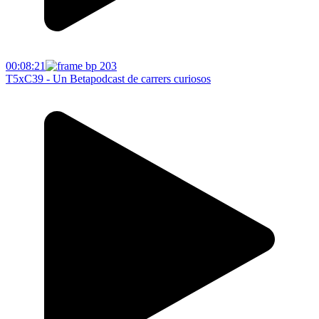
00:08:21
T5xC39 - Un Betapodcast de carrers curiosos