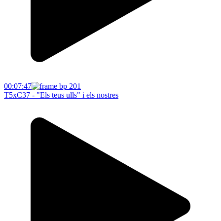
00:07:47
T5xC37 - "Els teus ulls" i els nostres