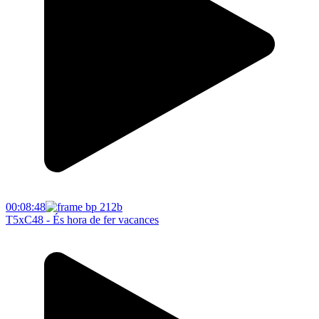
00:08:48
T5xC48 - És hora de fer vacances