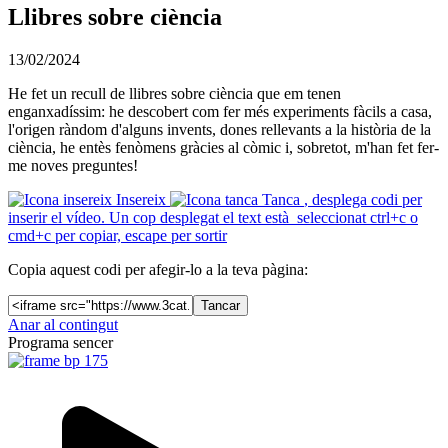
Llibres sobre ciència
13/02/2024
He fet un recull de llibres sobre ciència que em tenen
enganxadíssim: he descobert com fer més experiments fàcils a casa,
l'origen ràndom d'alguns invents, dones rellevants a la història de la
ciència, he entès fenòmens gràcies al còmic i, sobretot, m'han fet fer-
me noves preguntes!
Insereix
Tanca
, desplega codi per
inserir el vídeo. Un cop desplegat el text està seleccionat ctrl+c o
cmd+c per copiar, escape per sortir
Copia aquest codi per afegir-lo a la teva pàgina:
Tancar
Anar al contingut
Programa sencer