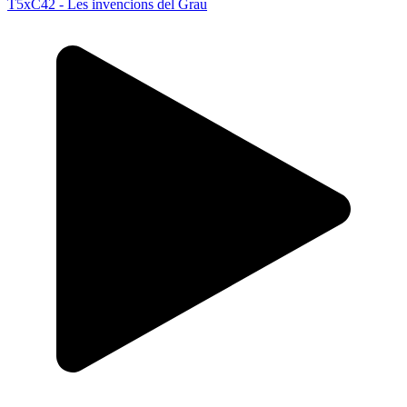
T5xC42 - Les invencions del Grau