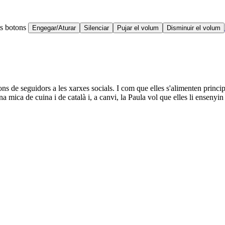
ts botons
Engegar/Aturar
Silenciar
Pujar el volum
Disminuir el volum
 de seguidors a les xarxes socials. I com que elles s'alimenten principa
a mica de cuina i de català i, a canvi, la Paula vol que elles li ensenyi