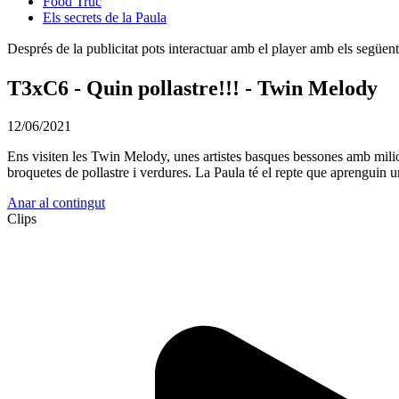
Food Truc
Els secrets de la Paula
Després de la publicitat pots interactuar amb el player amb els següen
T3xC6 - Quin pollastre!!! - Twin Melody
12/06/2021
Ens visiten les Twin Melody, unes artistes basques bessones amb milions
broquetes de pollastre i verdures. La Paula té el repte que aprenguin un
Anar al contingut
Clips