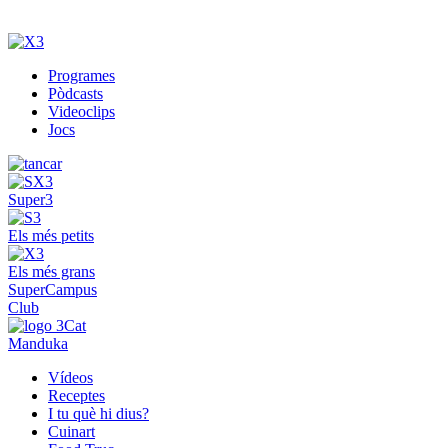
Programes
Pòdcasts
Videoclips
Jocs
Super3
Els més petits
Els més grans
SuperCampus
Club
Manduka
Vídeos
Receptes
I tu què hi dius?
Cuinart