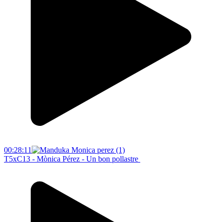
00:28:11
T5xC13 - Mònica Pérez - Un bon pollastre