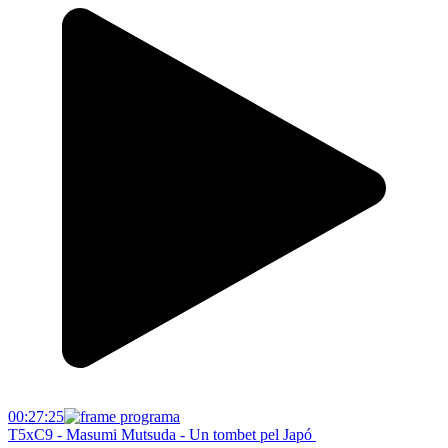
00:27:25
T5xC9 - Masumi Mutsuda - Un tombet pel Japó