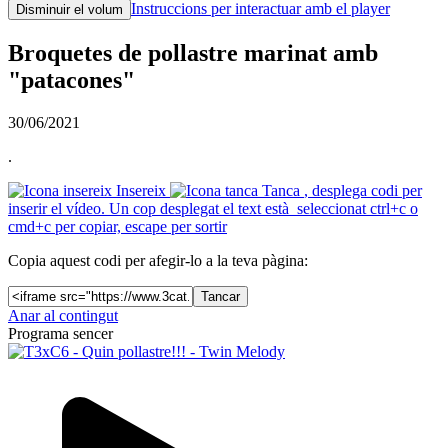
Instruccions per interactuar amb el player
Disminuir el volum
Broquetes de pollastre marinat amb
"patacones"
30/06/2021
.
Insereix
Tanca
, desplega codi per
inserir el vídeo. Un cop desplegat el text està seleccionat ctrl+c o
cmd+c per copiar, escape per sortir
Copia aquest codi per afegir-lo a la teva pàgina:
Tancar
Anar al contingut
Programa sencer