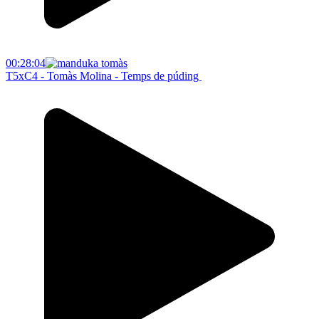
00:28:04
T5xC4 - Tomàs Molina - Temps de púding