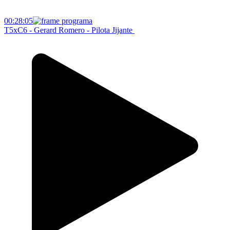
00:28:05
T5xC6 - Gerard Romero - Pilota Jijante