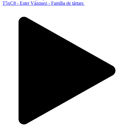
T5xC8 - Ester Vázquez - Família de tàrtars