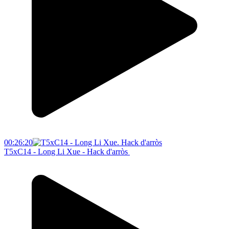
00:26:20
T5xC14 - Long Li Xue - Hack d'arròs