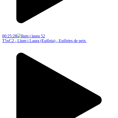
00:25:28
T5xC2 - Llum i Laura (Eufòria) - Eufòries de peix