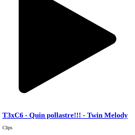
T3xC6 - Quin pollastre!!! - Twin Melody
Clips