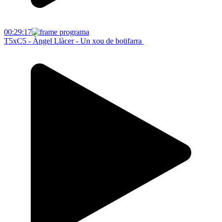
00:29:17
T5xC5 - Àngel Llàcer - Un xou de botifarra