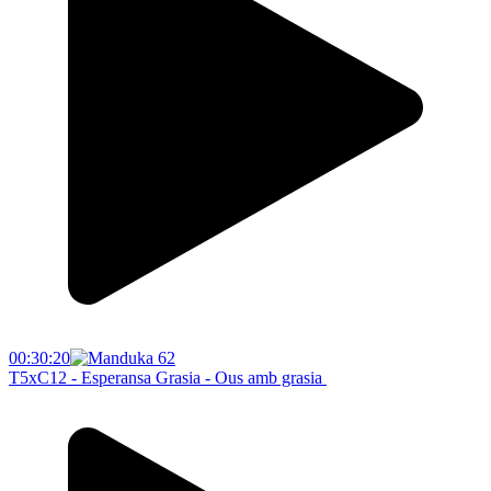
00:30:20
T5xC12 - Esperansa Grasia - Ous amb grasia