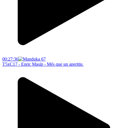
00:27:36
T5xC17 - Enric Masip - Més que un aperitiu