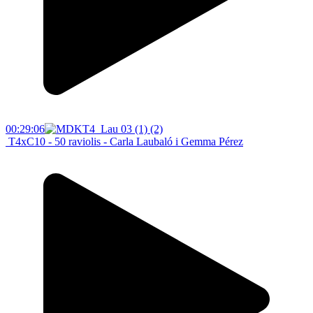
00:29:06
T4xC10 - 50 raviolis - Carla Laubaló i Gemma Pérez