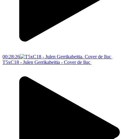
00:28:26
T5xC18 - Julen Gerrikabeitia - Cover de lluç