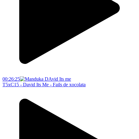
00:26:25
T5xC15 - David Its Me - Fails de xocolata