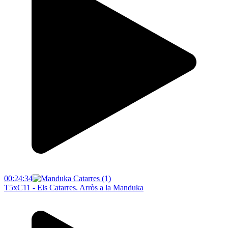
00:24:34
T5xC11 - Els Catarres. Arròs a la Manduka