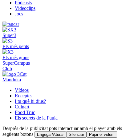
Pòdcasts
Videoclips
Jocs
Super3
Els més petits
Els més grans
SuperCampus
Club
Manduka
Vídeos
Receptes
I tu què hi dius?
Cuinart
Food Truc
Els secrets de la Paula
Després de la publicitat pots interactuar amb el player amb els
següents botons
Engegar/Aturar
Silenciar
Pujar el volum