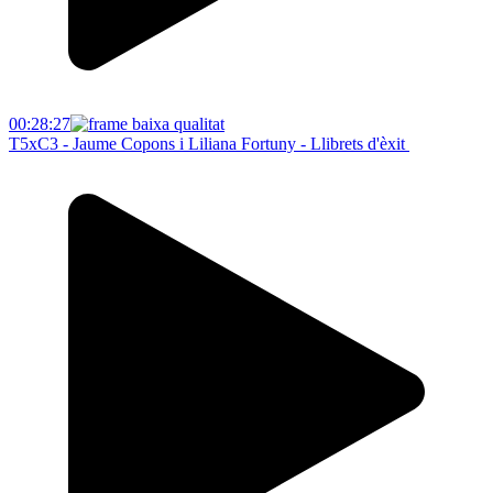
00:28:27
T5xC3 - Jaume Copons i Liliana Fortuny - Llibrets d'èxit