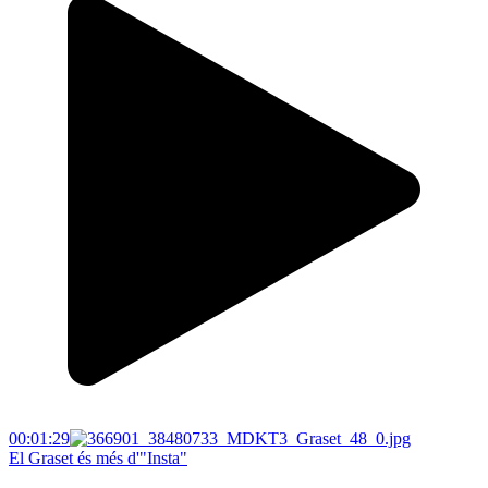
00:01:29
El Graset és més d'"Insta"