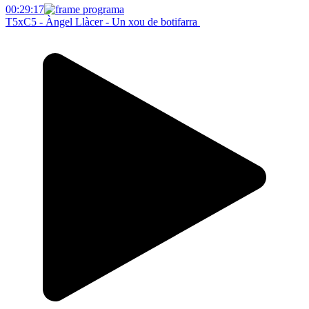
00:29:17
T5xC5 - Àngel Llàcer - Un xou de botifarra