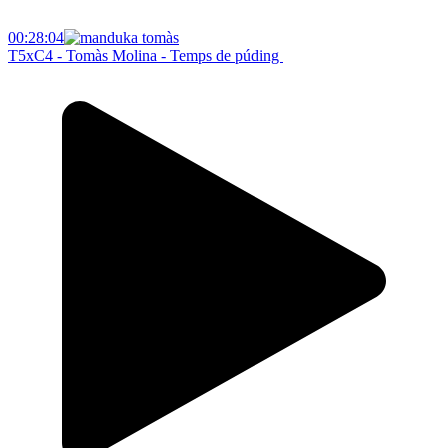
00:28:04
T5xC4 - Tomàs Molina - Temps de púding