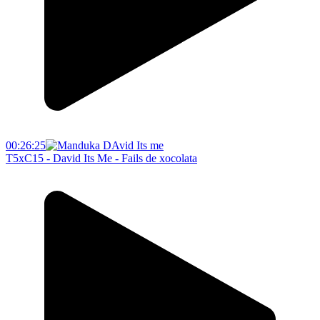
00:26:25
T5xC15 - David Its Me - Fails de xocolata