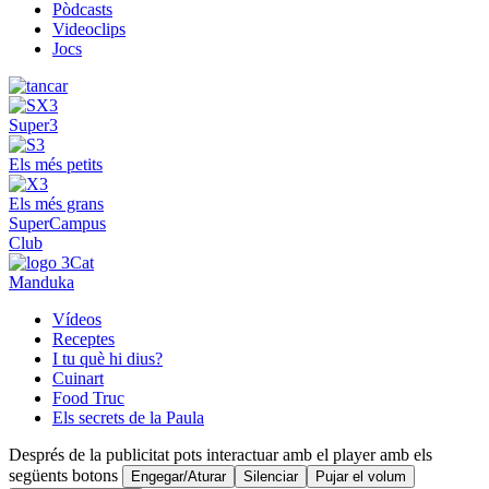
Pòdcasts
Videoclips
Jocs
Super3
Els més petits
Els més grans
SuperCampus
Club
Manduka
Vídeos
Receptes
I tu què hi dius?
Cuinart
Food Truc
Els secrets de la Paula
Després de la publicitat pots interactuar amb el player amb els
següents botons
Engegar/Aturar
Silenciar
Pujar el volum