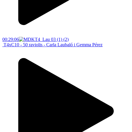
00:29:06
T4xC10 - 50 raviolis - Carla Laubaló i Gemma Pérez