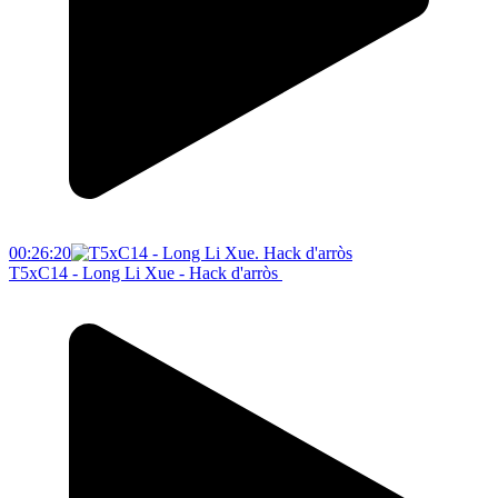
00:26:20
T5xC14 - Long Li Xue - Hack d'arròs