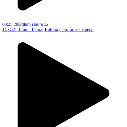
00:25:28
T5xC2 - Llum i Laura (Eufòria) - Eufòries de peix