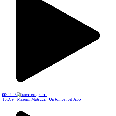
00:27:25
T5xC9 - Masumi Mutsuda - Un tombet pel Japó