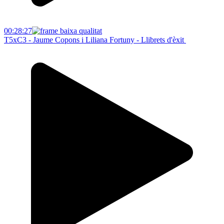
00:28:27
T5xC3 - Jaume Copons i Liliana Fortuny - Llibrets d'èxit