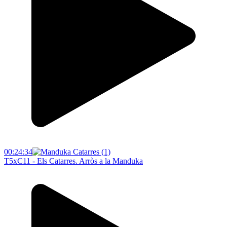
00:24:34
T5xC11 - Els Catarres. Arròs a la Manduka