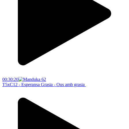
00:30:20
T5xC12 - Esperansa Grasia - Ous amb grasia