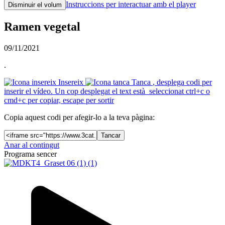
Instruccions per interactuar amb el player
Disminuir el volum
Ramen vegetal
09/11/2021
.
Insereix
Tanca
, desplega codi per
inserir el vídeo. Un cop desplegat el text està seleccionat ctrl+c o
cmd+c per copiar, escape per sortir
Copia aquest codi per afegir-lo a la teva pàgina:
Tancar
Anar al contingut
Programa sencer