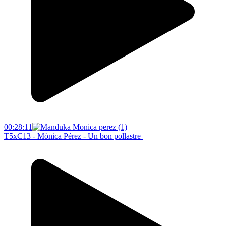
00:28:11
T5xC13 - Mònica Pérez - Un bon pollastre