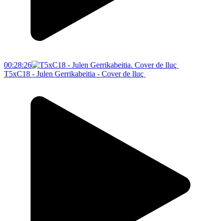
00:28:26
T5xC18 - Julen Gerrikabeitia - Cover de lluç