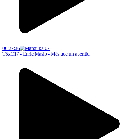
00:27:36
T5xC17 - Enric Masip - Més que un aperitiu