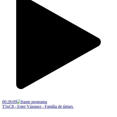
00:28:09
T5xC8 - Ester Vázquez - Família de tàrtars