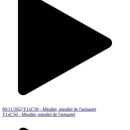
00:11:30
T1xC50 - Mirallet, mirallet de l'armariet