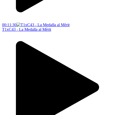
00:11:30
T1xC43 - La Medalla al Mèrit