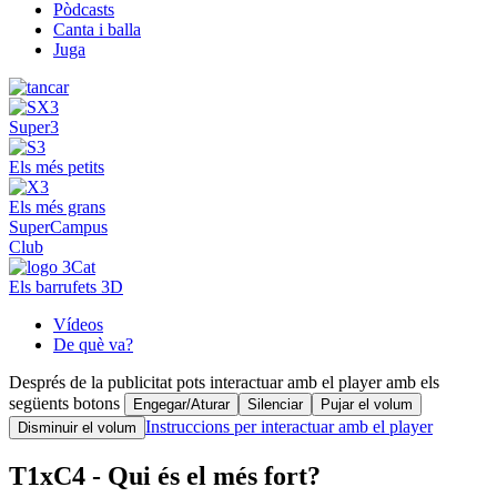
Pòdcasts
Canta i balla
Juga
Super3
Els més petits
Els més grans
SuperCampus
Club
Els barrufets 3D
Vídeos
De què va?
Després de la publicitat pots interactuar amb el player amb els
següents botons
Engegar/Aturar
Silenciar
Pujar el volum
Instruccions per interactuar amb el player
Disminuir el volum
T1xC4 - Qui és el més fort?