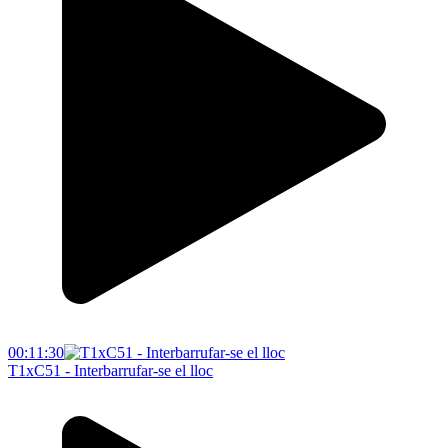
00:11:30
T1xC51 - Interbarrufar-se el lloc