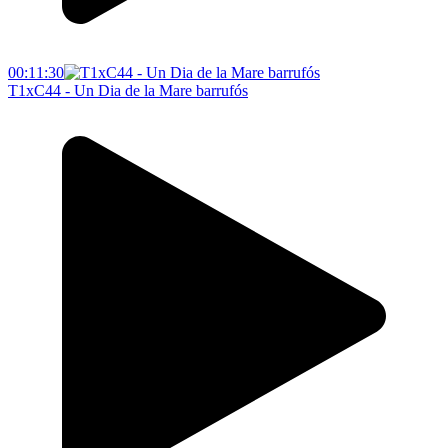
00:11:30
T1xC44 - Un Dia de la Mare barrufós