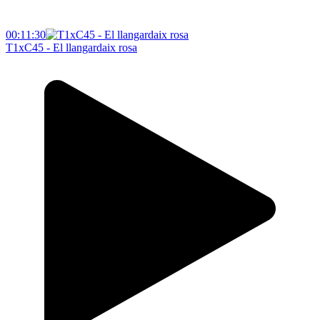
00:11:30
T1xC45 - El llangardaix rosa