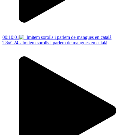
00:10:01
T8xC24 - Imitem sorolls i parlem de mangues en català