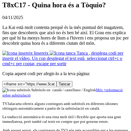
T8xC17 - Quina hora és a Tòquio?
04/11/2025
La Kai està molt contenta perquè és la més puntual del magatzem,
fins que descobreix que això no és ben bé així. El Grau ens explica
per què hi ha menys hores de llum a l'hivern i ens proposa un joc per
descobrir quina hora és a diferents ciutats del món.
Insereix
Tanca
, desplega codi per
inserir el vídeo. Un cop desplegat el text està seleccionat ctrl+c o
cmd+c per copiar, escape per sortir
Copia aquest codi per afegir-lo a la teva pàgina:
Tancar
Subtítols en: català /
castellano
/
English
Més
+
info
rmació
sobre subtitulació
TV3alacarta ofereix alguns continguts amb subtítols en diferents idiomes
obtinguts automàticament a partir de la subtitulació en català.
La traducció automàtica és una eina molt útil i flexible que aporta una gran
immediatesa, però també cal tenir en compte que pot generar errors.
Amb aquest servei, els continguts de TV3 són més accessibles per a les persones