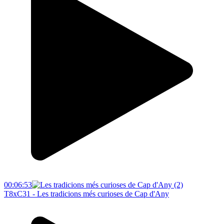
00:06:53
T8xC31 - Les tradicions més curioses de Cap d'Any