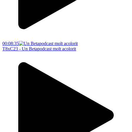
00:08:35
T8xC23 - Un Betapodcast molt acolorit