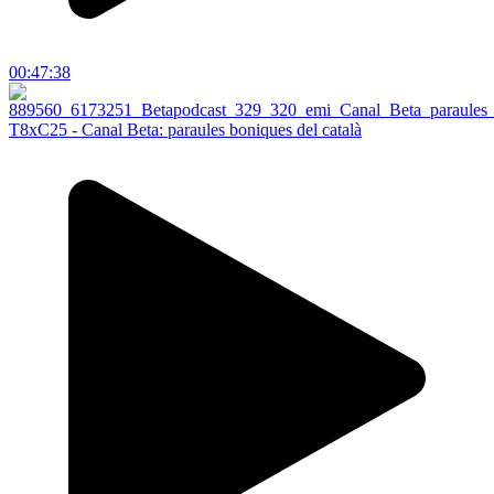
00:47:38
T8xC25 - Canal Beta: paraules boniques del català