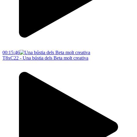
00:15:46
T8xC22 - Una bústia dels Beta molt creativa