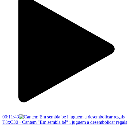
00:11:43
T8xC30 - Cantem "Em sembla bé" i juguem a desembolicar regals