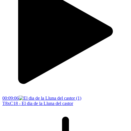
00:09:06
T8xC18 - El dia de la Lluna del castor