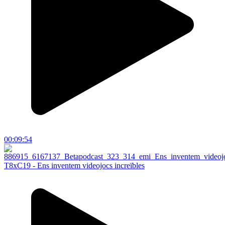
00:09:54
T8xC19 - Ens inventem videojocs increïbles