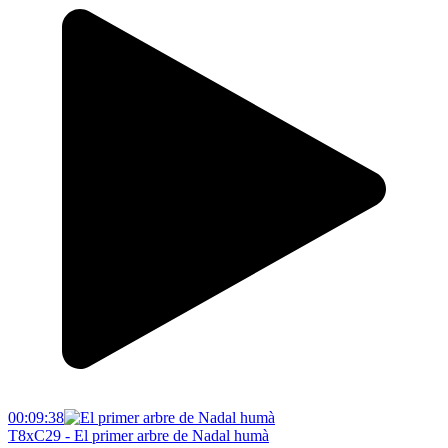
00:09:38
T8xC29 - El primer arbre de Nadal humà