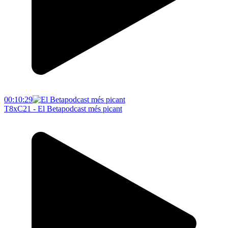
00:10:29
T8xC21 - El Betapodcast més picant