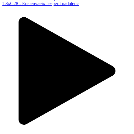
T8xC28 - Ens envaeix l'esperit nadalenc