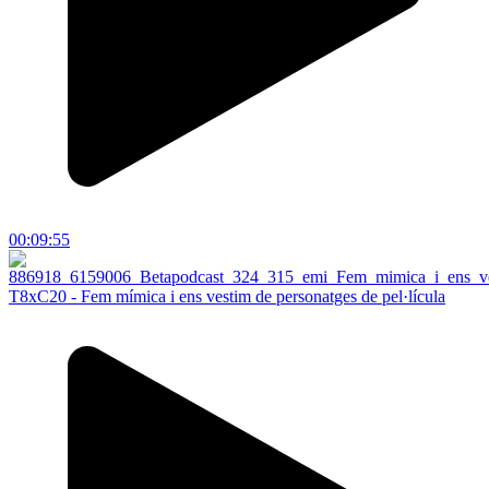
00:09:55
T8xC20 - Fem mímica i ens vestim de personatges de pel·lícula