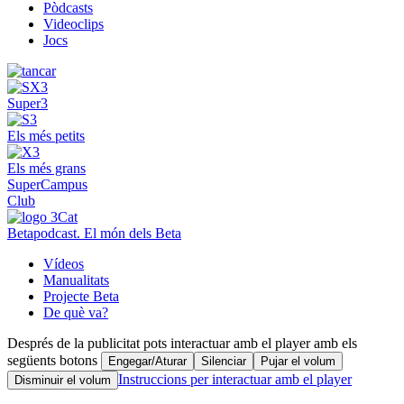
Pòdcasts
Videoclips
Jocs
Super3
Els més petits
Els més grans
SuperCampus
Club
Betapodcast. El món dels Beta
Vídeos
Manualitats
Projecte Beta
De què va?
Després de la publicitat pots interactuar amb el player amb els
següents botons
Engegar/Aturar
Silenciar
Pujar el volum
Instruccions per interactuar amb el player
Disminuir el volum