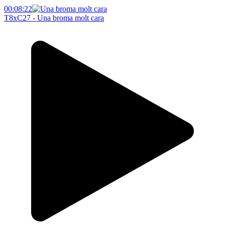
00:08:22
T8xC27 - Una broma molt cara