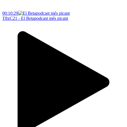
00:10:29
T8xC21 - El Betapodcast més picant