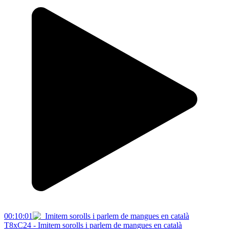
00:10:01
T8xC24 - Imitem sorolls i parlem de mangues en català