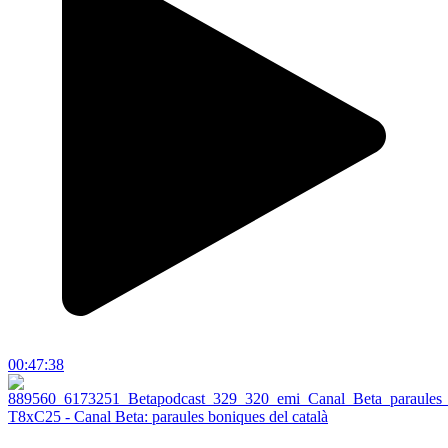
00:47:38
T8xC25 - Canal Beta: paraules boniques del català