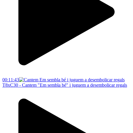
00:11:43
T8xC30 - Cantem "Em sembla bé" i juguem a desembolicar regals