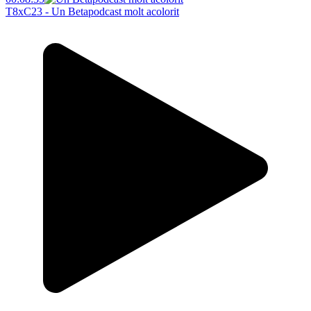
T8xC23 - Un Betapodcast molt acolorit