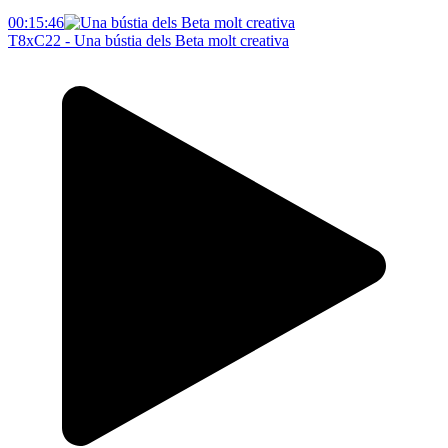
00:15:46
T8xC22 - Una bústia dels Beta molt creativa