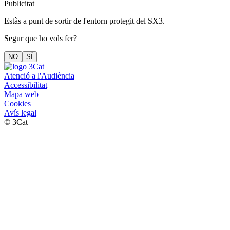
Publicitat
Estàs a punt de sortir de l'entorn protegit del SX3.
Segur que ho vols fer?
NO
SÍ
Atenció a l'Audiència
Accessibilitat
Mapa web
Cookies
Avís legal
© 3Cat