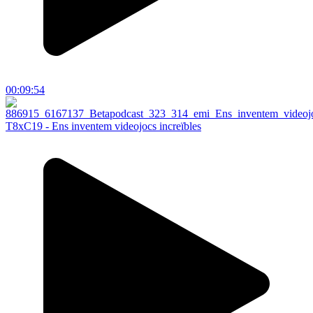
00:09:54
T8xC19 - Ens inventem videojocs increïbles