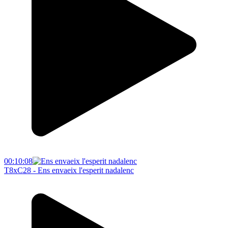
00:10:08
T8xC28 - Ens envaeix l'esperit nadalenc