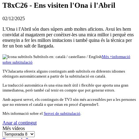
T8xC26 - Ens visiten l'Ona i l'Abril
02/12/2025
L'Ona i l'Abril són dues súpers amb moltes aficions. Avui les hem
convidat al magatzem per conèixer-les una mica millor i perquè ens
ensenyin a fer les millors imitacions i també quina és la tècnica per
fer un bon salt de llargada.
Subtítols en: català /
castellano
/
English
Més
+
info
rmació
sobre subtitulació
TV3alacarta ofereix alguns continguts amb subtítols en diferents idiomes
obtinguts automàticament a partir de la subtitulació en català.
La traducció automàtica és una eina molt útil i flexible que aporta una gran
immediatesa, però també cal tenir en compte que pot generar errors.
Amb aquest servei, els continguts de TV3 són més accessibles per a les persones
que no entenen el català o que estan en procé d'aprendre'l.
Més informació sobre el
Servei de subtitulació
.
Anar al contingut
Més vídeos