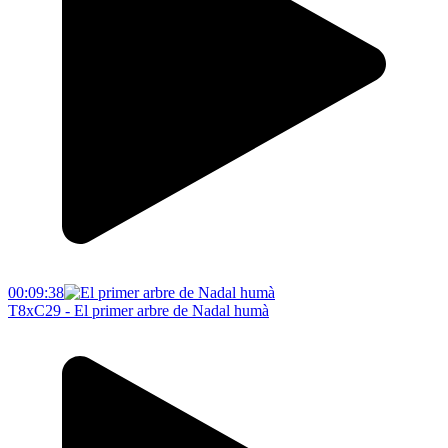
00:09:38
T8xC29 - El primer arbre de Nadal humà