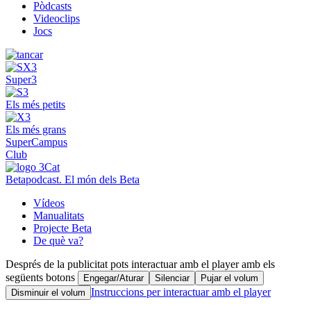
Pòdcasts
Videoclips
Jocs
Super3
Els més petits
Els més grans
SuperCampus
Club
Betapodcast. El món dels Beta
Vídeos
Manualitats
Projecte Beta
De què va?
Després de la publicitat pots interactuar amb el player amb els
següents botons
Engegar/Aturar
Silenciar
Pujar el volum
Instruccions per interactuar amb el player
Disminuir el volum