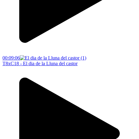
00:09:06
T8xC18 - El dia de la Lluna del castor