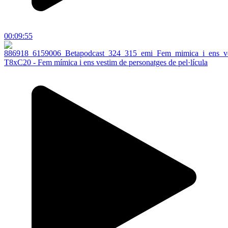
00:09:55
T8xC20 - Fem mímica i ens vestim de personatges de pel·lícula