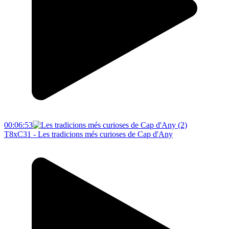
00:06:53
T8xC31 - Les tradicions més curioses de Cap d'Any