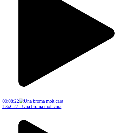
00:08:22
T8xC27 - Una broma molt cara