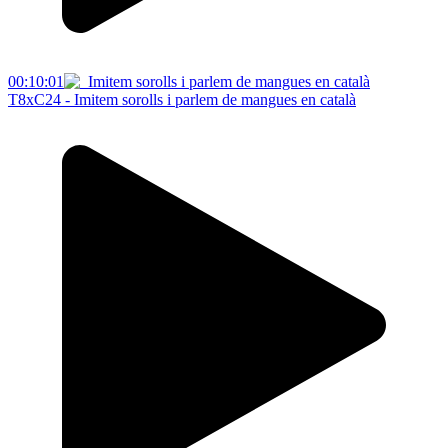
00:10:01
T8xC24 - Imitem sorolls i parlem de mangues en català