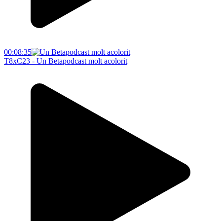
00:08:35
T8xC23 - Un Betapodcast molt acolorit