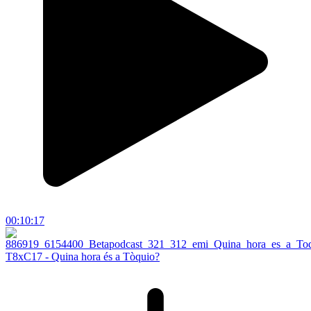
00:10:17
T8xC17 - Quina hora és a Tòquio?