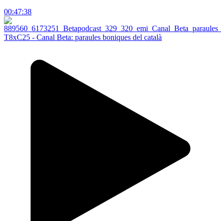
00:47:38
T8xC25 - Canal Beta: paraules boniques del català