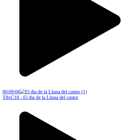
00:09:06
T8xC18 - El dia de la Lluna del castor