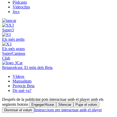
Pòdcasts
Videoclips
Jocs
Super3
Els més petits
Els més grans
SuperCampus
Club
Betapodcast. El món dels Beta
Vídeos
Manualitats
Projecte Beta
De què va?
Després de la publicitat pots interactuar amb el player amb els
següents botons
Engegar/Aturar
Silenciar
Pujar el volum
Instruccions per interactuar amb el player
Disminuir el volum