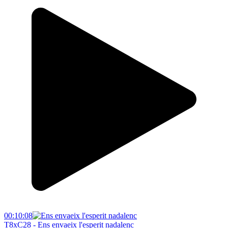
00:10:08
T8xC28 - Ens envaeix l'esperit nadalenc