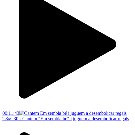
00:11:43
T8xC30 - Cantem "Em sembla bé" i juguem a desembolicar regals