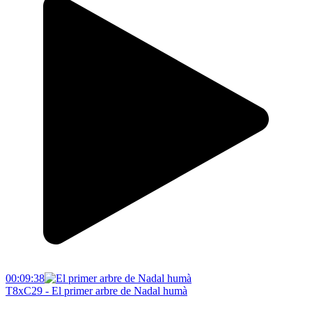
00:09:38
T8xC29 - El primer arbre de Nadal humà