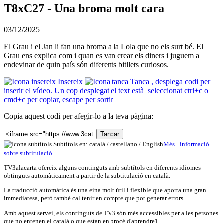
T8xC27 - Una broma molt cara
03/12/2025
El Grau i el Jan li fan una broma a la Lola que no els surt bé. El
Grau ens explica com i quan es van crear els diners i juguem a
endevinar de quin país són diferents bitllets curiosos.
Insereix
Tanca
, desplega codi per
inserir el vídeo. Un cop desplegat el text està seleccionat ctrl+c o
cmd+c per copiar, escape per sortir
Copia aquest codi per afegir-lo a la teva pàgina:
Tancar
Subtítols en: català /
castellano
/
English
Més
+
info
rmació
sobre subtitulació
TV3alacarta ofereix alguns continguts amb subtítols en diferents idiomes
obtinguts automàticament a partir de la subtitulació en català.
La traducció automàtica és una eina molt útil i flexible que aporta una gran
immediatesa, però també cal tenir en compte que pot generar errors.
Amb aquest servei, els continguts de TV3 són més accessibles per a les persones
que no entenen el català o que estan en procé d'aprendre'l.