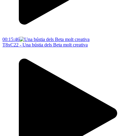
00:15:46
T8xC22 - Una bústia dels Beta molt creativa