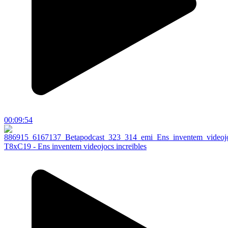
00:09:54
T8xC19 - Ens inventem videojocs increïbles