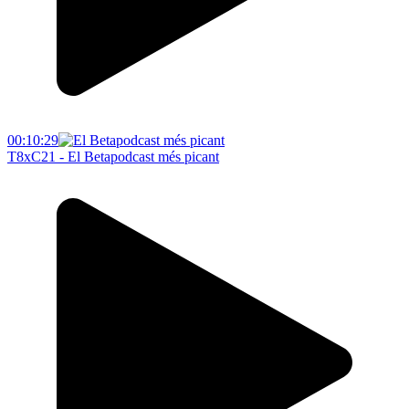
00:10:29
T8xC21 - El Betapodcast més picant