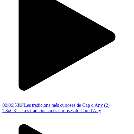
00:06:53
T8xC31 - Les tradicions més curioses de Cap d'Any