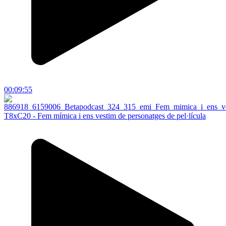
00:09:55
T8xC20 - Fem mímica i ens vestim de personatges de pel·lícula