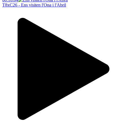
T8xC26 - Ens visiten l'Ona i l'Abril