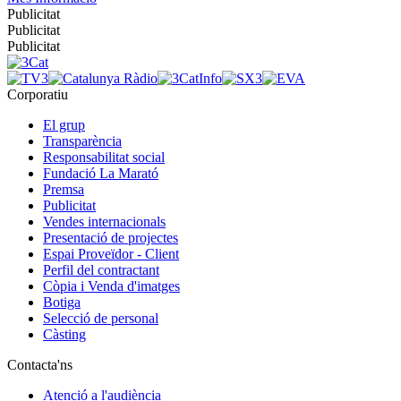
Publicitat
Publicitat
Publicitat
Corporatiu
El grup
Transparència
Responsabilitat social
Fundació La Marató
Premsa
Publicitat
Vendes internacionals
Presentació de projectes
Espai Proveïdor - Client
Perfil del contractant
Còpia i Venda d'imatges
Botiga
Selecció de personal
Càsting
Contacta'ns
Atenció a l'audiència