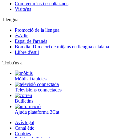
Com veure'ns i escoltar-nos
Visita'ns
Llengua
Promoció de la llengua
ésAdir
Espai de l'aranès
Bon dia. Directori de mitjans en llengua catalana
Llibre d'estil
Troba'ns a
Mòbils i tauletes
Televisions connectades
Butlletins
Ajuda plataforma 3Cat
Avís legal
Canal ètic
Cookies