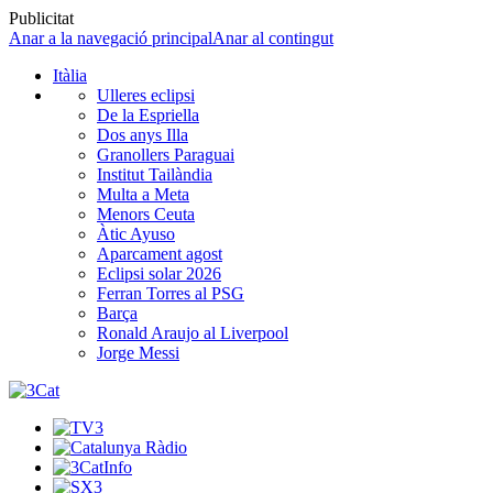
Publicitat
Anar a la navegació principal
Anar al contingut
Itàlia
Ulleres eclipsi
De la Espriella
Dos anys Illa
Granollers Paraguai
Institut Tailàndia
Multa a Meta
Menors Ceuta
Àtic Ayuso
Aparcament agost
Eclipsi solar 2026
Ferran Torres al PSG
Barça
Ronald Araujo al Liverpool
Jorge Messi