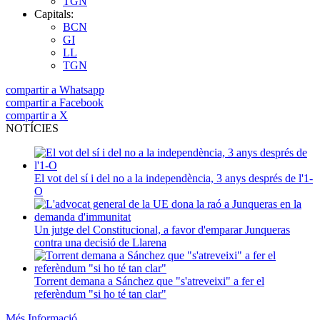
TGN
Capitals:
BCN
GI
LL
TGN
compartir a Whatsapp
compartir a Facebook
compartir a X
NOTÍCIES
El vot del sí i del no a la independència, 3 anys després de l'1-
O
Un jutge del Constitucional, a favor d'emparar Junqueras
contra una decisió de Llarena
Torrent demana a Sánchez que "s'atreveixi" a fer el
referèndum "si ho té tan clar"
Més Informació