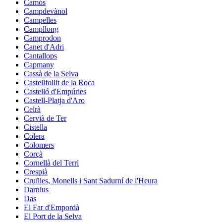
Camós
Campdevànol
Campelles
Campllong
Camprodon
Canet d'Adri
Cantallops
Capmany
Cassà de la Selva
Castellfollit de la Roca
Castelló d'Empúries
Castell-Platja d'Aro
Celrà
Cervià de Ter
Cistella
Colera
Colomers
Corçà
Cornellà del Terri
Crespià
Cruïlles, Monells i Sant Sadurní de l'Heura
Darnius
Das
El Far d'Empordà
El Port de la Selva