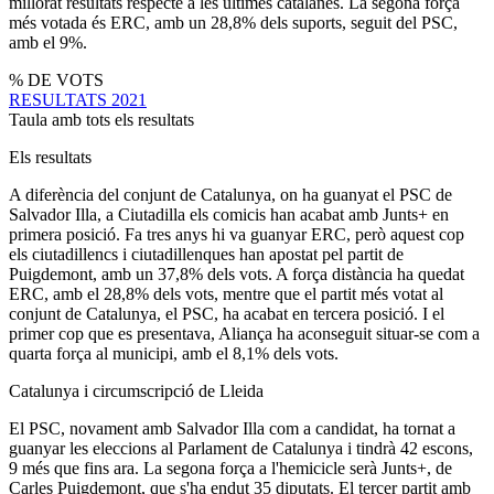
millorat resultats respecte a les últimes catalanes. La segona força
més votada és ERC, amb un 28,8% dels suports, seguit del PSC,
amb el 9%.
% DE VOTS
RESULTATS 2021
Taula amb tots els resultats
Els resultats
A diferència del conjunt de Catalunya, on ha guanyat el PSC de
Salvador Illa, a Ciutadilla els comicis han acabat amb Junts+ en
primera posició. Fa tres anys hi va guanyar ERC, però aquest cop
els ciutadillencs i ciutadillenques han apostat pel partit de
Puigdemont, amb un 37,8% dels vots. A força distància ha quedat
ERC, amb el 28,8% dels vots, mentre que el partit més votat al
conjunt de Catalunya, el PSC, ha acabat en tercera posició. I el
primer cop que es presentava, Aliança ha aconseguit situar-se com a
quarta força al municipi, amb el 8,1% dels vots.
Catalunya i circumscripció de Lleida
El PSC, novament amb Salvador Illa com a candidat, ha tornat a
guanyar les eleccions al Parlament de Catalunya i tindrà 42 escons,
9 més que fins ara. La segona força a l'hemicicle serà Junts+, de
Carles Puigdemont, que s'ha endut 35 diputats. El tercer partit amb