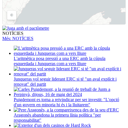
NOTÍCIES
Més
: NOTÍCIES
L'aritmètica posa pressió a una ERC amb la cúpula
esquerdada i Junqueras com a vers lliure
Junqueras vol seguir liderant ERC si té "un aval explícit i
renovat" del partit
Puigdemont es torna a reivindicar per ser investit: "L'opció
d'un govern en minoria hi és i la lluitarem"
Aragonès abandona la primera línia política "per
responsabilitat"