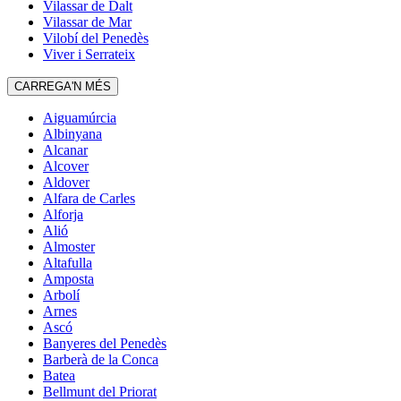
Vilassar de Dalt
Vilassar de Mar
Vilobí del Penedès
Viver i Serrateix
CARREGA'N MÉS
Aiguamúrcia
Albinyana
Alcanar
Alcover
Aldover
Alfara de Carles
Alforja
Alió
Almoster
Altafulla
Amposta
Arbolí
Arnes
Ascó
Banyeres del Penedès
Barberà de la Conca
Batea
Bellmunt del Priorat