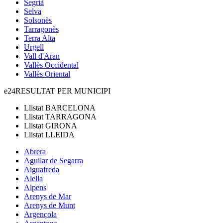
Segrià
Selva
Solsonès
Tarragonès
Terra Alta
Urgell
Vall d'Aran
Vallès Occidental
Vallès Oriental
e24
RESULTAT PER MUNICIPI
Llistat
BARCELONA
Llistat
TARRAGONA
Llistat
GIRONA
Llistat
LLEIDA
Abrera
Aguilar de Segarra
Aiguafreda
Alella
Alpens
Arenys de Mar
Arenys de Munt
Argençola