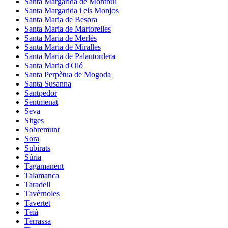
Santa Margarida de Montbui
Santa Margarida i els Monjos
Santa Maria de Besora
Santa Maria de Martorelles
Santa Maria de Merlès
Santa Maria de Miralles
Santa Maria de Palautordera
Santa Maria d'Oló
Santa Perpètua de Mogoda
Santa Susanna
Santpedor
Sentmenat
Seva
Sitges
Sobremunt
Sora
Subirats
Súria
Tagamanent
Talamanca
Taradell
Tavèrnoles
Tavertet
Teià
Terrassa