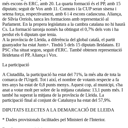
més escons és ERC, amb 20. La quarta formació és el PP, amb 15
diputats; seguit de Vox amb 11. Comuns i la CUP seran sisena i
setena força, respectivament, amb 6 i 4 escons cadascuna. Aliança,
de Sílvia Orriols, tanca les formacions amb representació al
Parlament. En la propera legislatura a la cambra catalana no hi haurà
Cs. La formació taronja només ha obtingut el 0,7% dels vots i ha
perdut els 6 diputats que tenia.
A la província de Lleida, a diferència del global català, el partit
guanyador ha estat Junts+. Tindrà 5 dels 15 diputats lleidatans. El
PSC s'ha situat segon, seguit d'ERC. També obtenen representació
lleidetana el PP, Aliança i Vox.
La participació
A Ciutadilla, la participació ha estat del 71%, la més alta de tota la
comarca de l'Urgell. Tot i així, el nombre de votants respecte a fa
tres anys ha estat de 0,8 punts menys. Aquest cop, al municipi, s'ha
anat a votar molt per sobre de la mitjana catalana: 13,1 punts més. I
també ha superat la mitjana de la província de Lleida. La
participació final al conjunt de Catalunya ha estat del 57,9%.
DIPUTATS ELECTES A LA DEMARCACIÓ DE LLEIDA
* Dades provisionals facilitades pel Ministeri de l'Interior.