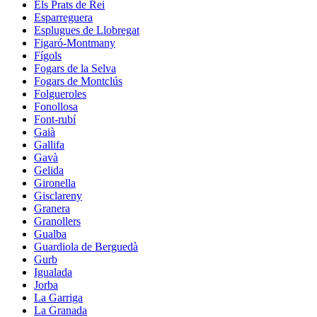
Els Prats de Rei
Esparreguera
Esplugues de Llobregat
Figaró-Montmany
Fígols
Fogars de la Selva
Fogars de Montclús
Folgueroles
Fonollosa
Font-rubí
Gaià
Gallifa
Gavà
Gelida
Gironella
Gisclareny
Granera
Granollers
Gualba
Guardiola de Berguedà
Gurb
Igualada
Jorba
La Garriga
La Granada