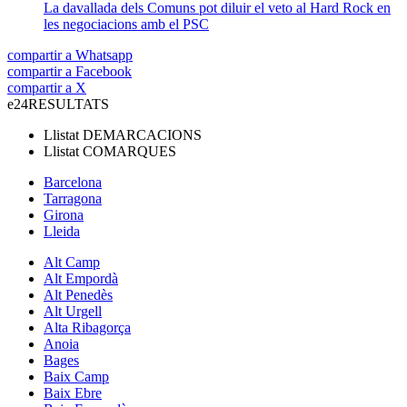
La davallada dels Comuns pot diluir el veto al Hard Rock en
les negociacions amb el PSC
compartir a Whatsapp
compartir a Facebook
compartir a X
e24
RESULTATS
Llistat
DEMARCACIONS
Llistat
COMARQUES
Barcelona
Tarragona
Girona
Lleida
Alt Camp
Alt Empordà
Alt Penedès
Alt Urgell
Alta Ribagorça
Anoia
Bages
Baix Camp
Baix Ebre