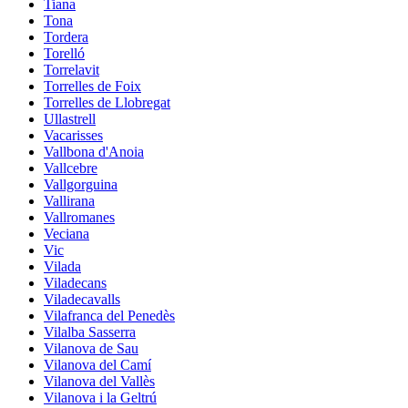
Tiana
Tona
Tordera
Torelló
Torrelavit
Torrelles de Foix
Torrelles de Llobregat
Ullastrell
Vacarisses
Vallbona d'Anoia
Vallcebre
Vallgorguina
Vallirana
Vallromanes
Veciana
Vic
Vilada
Viladecans
Viladecavalls
Vilafranca del Penedès
Vilalba Sasserra
Vilanova de Sau
Vilanova del Camí
Vilanova del Vallès
Vilanova i la Geltrú