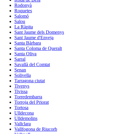
Rodonyà
Roquetes
Salomó
Salou
La Ràpita
Sant Jaume dels Domenys
Sant Jaume d'Enveja
Santa Bàrbara
Santa Coloma de Queralt
Santa Oliva
Sarral
Savallà del Comtat
Senan
Solivella
Tarragona ciutat
Tivenys
Tivissa
Torredembarra
Torroja del Priorat
Tortosa
Ulldecona
Ulldemolins
Vallclara
Vallfogona de Riucorb