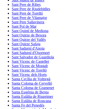
Sant Mateu de Bages
Sant Pere de Ribes
Sant Pere de Riudebitlles
Sant Pere de Torelló
Sant Pere de Vilamajor
Sant Pere Sallavinera
Sant Pol de Mar
Sant Quintí de Mediona
Sant Quirze de Besora
Sant Quirze del Vallès
Sant Quirze Safaja
Sant Sadurní d'Anoia
Sant Sadurní d'Osormort
Sant Salvador de Guardiola
Sant Vicenç de Castellet
Sant Vicenç de Montalt
Sant Vicenç de Torelló
Sant Vicenç dels Horts
Santa Cecília de Voltregà
Santa Coloma de Cervelló
Santa Coloma de Gramenet
Santa Eugènia de Berga
Santa Eulàlia de Riuprimer
Santa Eulàlia de Ronçana
Santa Fe del Penedès