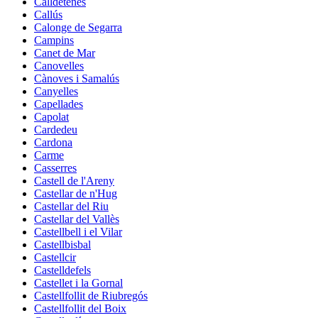
Calldetenes
Callús
Calonge de Segarra
Campins
Canet de Mar
Canovelles
Cànoves i Samalús
Canyelles
Capellades
Capolat
Cardedeu
Cardona
Carme
Casserres
Castell de l'Areny
Castellar de n'Hug
Castellar del Riu
Castellar del Vallès
Castellbell i el Vilar
Castellbisbal
Castellcir
Castelldefels
Castellet i la Gornal
Castellfollit de Riubregós
Castellfollit del Boix