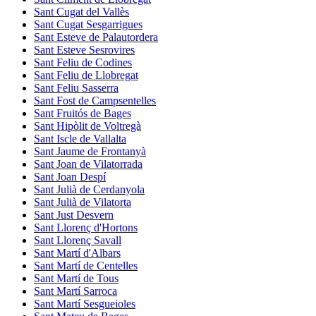
Sant Cugat del Vallès
Sant Cugat Sesgarrigues
Sant Esteve de Palautordera
Sant Esteve Sesrovires
Sant Feliu de Codines
Sant Feliu de Llobregat
Sant Feliu Sasserra
Sant Fost de Campsentelles
Sant Fruitós de Bages
Sant Hipòlit de Voltregà
Sant Iscle de Vallalta
Sant Jaume de Frontanyà
Sant Joan de Vilatorrada
Sant Joan Despí
Sant Julià de Cerdanyola
Sant Julià de Vilatorta
Sant Just Desvern
Sant Llorenç d'Hortons
Sant Llorenç Savall
Sant Martí d'Albars
Sant Martí de Centelles
Sant Martí de Tous
Sant Martí Sarroca
Sant Martí Sesgueioles