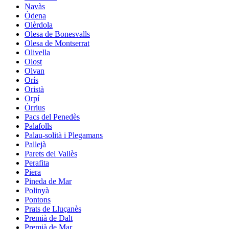
Navàs
Òdena
Olèrdola
Olesa de Bonesvalls
Olesa de Montserrat
Olivella
Olost
Olvan
Orís
Oristà
Orpí
Òrrius
Pacs del Penedès
Palafolls
Palau-solità i Plegamans
Pallejà
Parets del Vallès
Perafita
Piera
Pineda de Mar
Polinyà
Pontons
Prats de Lluçanès
Premià de Dalt
Premià de Mar