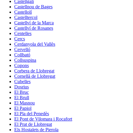
Castellgalí
Castellnou de Bages
Castellolí
Castellterçol
Castellví de la Marca
Castellví de Rosanes
Centelles
Cercs
Cerdanyola del Vallès
Cervelló
Collbató
Collsuspina
Copons
Corbera de Llobregat
Cornellà de Llobregat
Cubelles
Dosrius
El Bruc
El Brull
El Masnou
El Papiol
El Pla del Penedès
El Pont de Vilomara i Rocafort
El Prat de Llobregat
Els Hostalets de Pierola