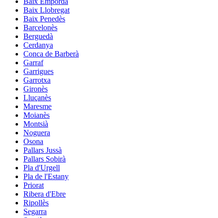
Baix Empordà
Baix Llobregat
Baix Penedès
Barcelonès
Berguedà
Cerdanya
Conca de Barberà
Garraf
Garrigues
Garrotxa
Gironès
Lluçanès
Maresme
Moianès
Montsià
Noguera
Osona
Pallars Jussà
Pallars Sobirà
Pla d'Urgell
Pla de l'Estany
Priorat
Ribera d'Ebre
Ripollès
Segarra