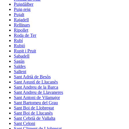
Puigdàlber
Puig-reig
Pujalt
Rajadell
Rellinars
Ripollet
Roda de Ter
Rubí
Rubió
Rupit i Pruit
Sabadell
Sagàs
Saldes
Sallent
Sant Adrià de Besòs
Sant Agustí de Lluçanès
Sant Andreu de la Barca
Sant Andreu de Llavaneres
Sant Antoni de Vilamajor
Sant Bartomeu del Grau
Sant Boi de Llobregat
Sant Boi de Lluçanès
Sant Cebrià de Vallalta
Sant Celoni
Sant Climent de Llobregat