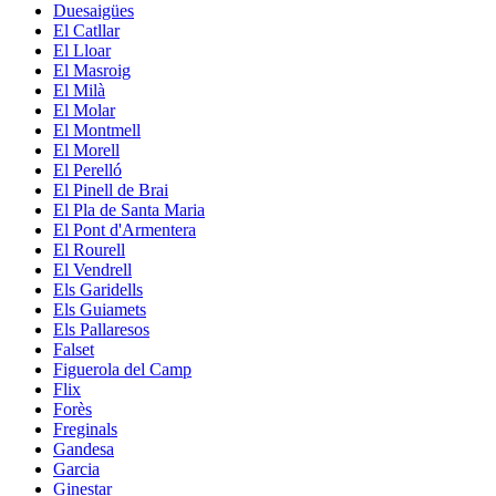
Duesaigües
El Catllar
El Lloar
El Masroig
El Milà
El Molar
El Montmell
El Morell
El Perelló
El Pinell de Brai
El Pla de Santa Maria
El Pont d'Armentera
El Rourell
El Vendrell
Els Garidells
Els Guiamets
Els Pallaresos
Falset
Figuerola del Camp
Flix
Forès
Freginals
Gandesa
Garcia
Ginestar