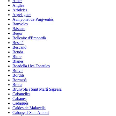
Amer
Anglès
Arbúcies
Argelaguer
Avinyonet de Puigventós
Banyoles
Bàscara
Begur
Bellcaire d'Empordà
Besalú
Bescanó
Beuda
Biure
Blanes
Boadella i les Escaules
Bolvir
Bordils
Borrassà
Breda
Brunyola i Sant Martí Sapresa
Cabanelles
Cabanes
Cadaqués
Caldes de Malavella
Calonge i Sant Antoni