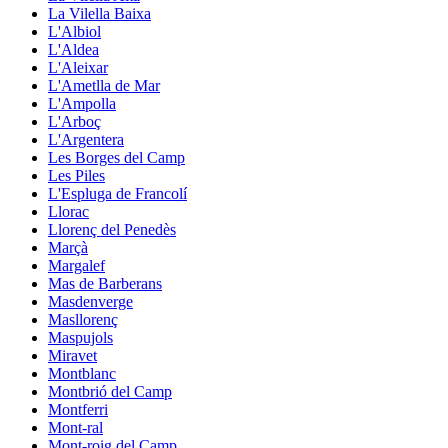
La Vilella Baixa
L'Albiol
L'Aldea
L'Aleixar
L'Ametlla de Mar
L'Ampolla
L'Arboç
L'Argentera
Les Borges del Camp
Les Piles
L'Espluga de Francolí
Llorac
Llorenç del Penedès
Marçà
Margalef
Mas de Barberans
Masdenverge
Masllorenç
Maspujols
Miravet
Montblanc
Montbrió del Camp
Montferri
Mont-ral
Mont-roig del Camp