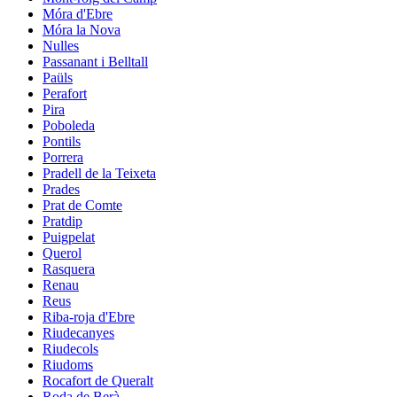
Móra d'Ebre
Móra la Nova
Nulles
Passanant i Belltall
Paüls
Perafort
Pira
Poboleda
Pontils
Porrera
Pradell de la Teixeta
Prades
Prat de Comte
Pratdip
Puigpelat
Querol
Rasquera
Renau
Reus
Riba-roja d'Ebre
Riudecanyes
Riudecols
Riudoms
Rocafort de Queralt
Roda de Berà