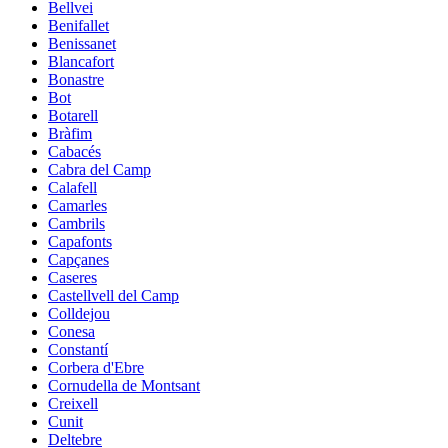
Bellvei
Benifallet
Benissanet
Blancafort
Bonastre
Bot
Botarell
Bràfim
Cabacés
Cabra del Camp
Calafell
Camarles
Cambrils
Capafonts
Capçanes
Caseres
Castellvell del Camp
Colldejou
Conesa
Constantí
Corbera d'Ebre
Cornudella de Montsant
Creixell
Cunit
Deltebre