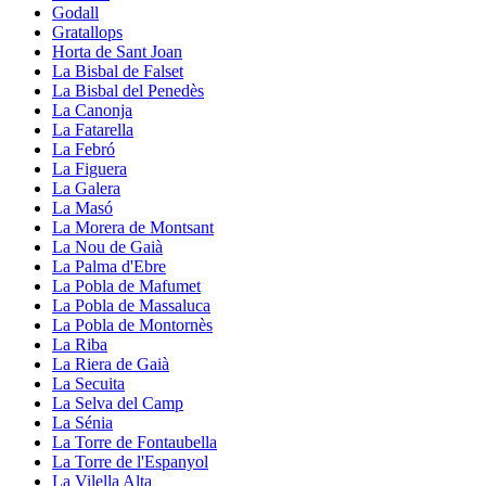
Godall
Gratallops
Horta de Sant Joan
La Bisbal de Falset
La Bisbal del Penedès
La Canonja
La Fatarella
La Febró
La Figuera
La Galera
La Masó
La Morera de Montsant
La Nou de Gaià
La Palma d'Ebre
La Pobla de Mafumet
La Pobla de Massaluca
La Pobla de Montornès
La Riba
La Riera de Gaià
La Secuita
La Selva del Camp
La Sénia
La Torre de Fontaubella
La Torre de l'Espanyol
La Vilella Alta