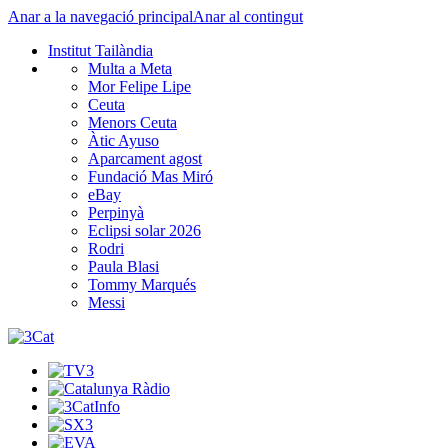
Anar a la navegació principal
Anar al contingut
Institut Tailàndia
Multa a Meta
Mor Felipe Lipe
Ceuta
Menors Ceuta
Àtic Ayuso
Aparcament agost
Fundació Mas Miró
eBay
Perpinyà
Eclipsi solar 2026
Rodri
Paula Blasi
Tommy Marqués
Messi