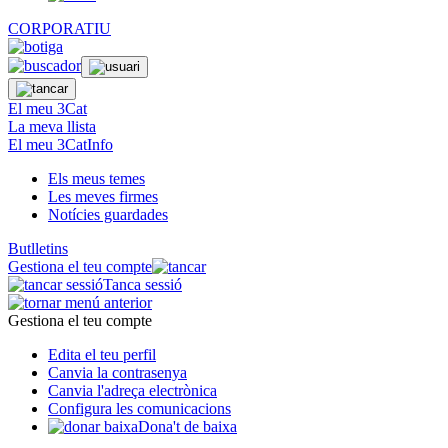
CORPORATIU
El meu 3Cat
La meva llista
El meu 3CatInfo
Els meus temes
Les meves firmes
Notícies guardades
Butlletins
Gestiona el teu compte
Tanca sessió
Gestiona el teu compte
Edita el teu perfil
Canvia la contrasenya
Canvia l'adreça electrònica
Configura les comunicacions
Dona't de baixa