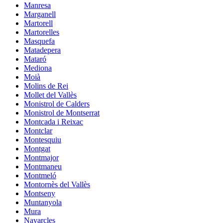
Manresa
Marganell
Martorell
Martorelles
Masquefa
Matadepera
Mataró
Mediona
Moià
Molins de Rei
Mollet del Vallès
Monistrol de Calders
Monistrol de Montserrat
Montcada i Reixac
Montclar
Montesquiu
Montgat
Montmajor
Montmaneu
Montmeló
Montornès del Vallès
Montseny
Muntanyola
Mura
Navarcles