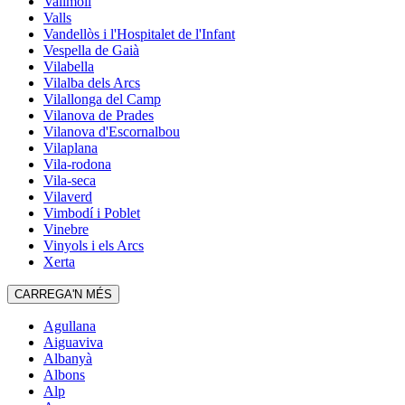
Vallmoll
Valls
Vandellòs i l'Hospitalet de l'Infant
Vespella de Gaià
Vilabella
Vilalba dels Arcs
Vilallonga del Camp
Vilanova de Prades
Vilanova d'Escornalbou
Vilaplana
Vila-rodona
Vila-seca
Vilaverd
Vimbodí i Poblet
Vinebre
Vinyols i els Arcs
Xerta
CARREGA'N MÉS
Agullana
Aiguaviva
Albanyà
Albons
Alp