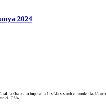
lunya 2024
 Catalana s'ha acabat imposant a Les Llosses amb contundència. L'extre
amb el 17,5%.