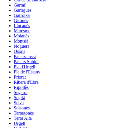
Garraf
Garrigues
Garrotxa
Gironès
Lluçanès
Maresme
Moianès
Montsià
Noguera
Osona
Pallars Jussà
Pallars Sobirà
Pla d'Urgell
Pla de l'Estany
Priorat
Ribera d'Ebre
Ripollès
Segarra
Segrià
Selva
Solsonès
Tarragonès
Terra Alta
Urgell