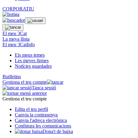
CORPORATIU
El meu 3Cat
La meva llista
El meu 3CatInfo
Els meus temes
Les meves firmes
Notícies guardades
Butlletins
Gestiona el teu compte
Tanca sessió
Gestiona el teu compte
Edita el teu perfil
Canvia la contrasenya
Canvia l'adreça electrònica
Configura les comunicacions
Dona't de baixa