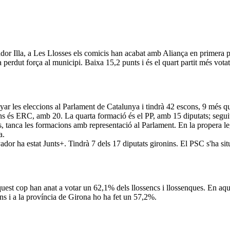
or Illa, a Les Llosses els comicis han acabat amb Aliança en primera p
erdut força al municipi. Baixa 15,2 punts i és el quart partit més votat
r les eleccions al Parlament de Catalunya i tindrà 42 escons, 9 més que
ons és ERC, amb 20. La quarta formació és el PP, amb 15 diputats; segu
, tanca les formacions amb representació al Parlament. En la propera le
a.
anyador ha estat Junts+. Tindrà 7 dels 17 diputats gironins. El PSC s'ha 
quest cop han anat a votar un 62,1% dels llossencs i llossenques. En aque
ens i a la província de Girona ho ha fet un 57,2%.