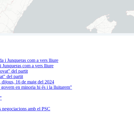
 Junqueras com a vers lliure
t" del partit
 govern en minoria hi és i la lluitarem"
"
es negociacions amb el PSC