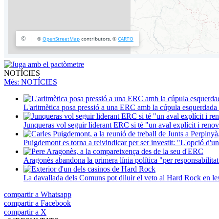
NOTÍCIES
Més
: NOTÍCIES
L'aritmètica posa pressió a una ERC amb la cúpula esquerdada i
Junqueras vol seguir liderant ERC si té "un aval explícit i renova
Puigdemont es torna a reivindicar per ser investit: "L'opció d'un
Aragonès abandona la primera línia política "per responsabilitat
La davallada dels Comuns pot diluir el veto al Hard Rock en l
compartir a Whatsapp
compartir a Facebook
compartir a X