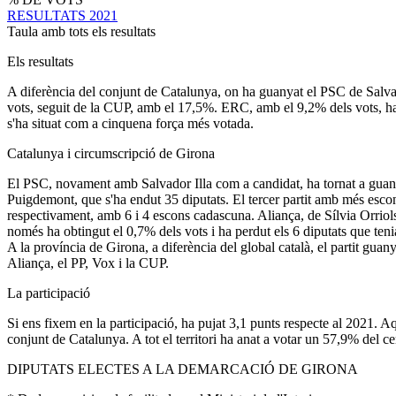
RESULTATS 2021
Taula amb tots els resultats
Els resultats
A diferència del conjunt de Catalunya, on ha guanyat el PSC de Salvad
vots, seguit de la CUP, amb el 17,5%. ERC, amb el 9,2% dels vots, ha p
s'ha situat com a cinquena força més votada.
Catalunya i circumscripció de Girona
El PSC, novament amb Salvador Illa com a candidat, ha tornat a guanya
Puigdemont, que s'ha endut 35 diputats. El tercer partit amb més esc
respectivament, amb 6 i 4 escons cadascuna. Aliança, de Sílvia Orriols
només ha obtingut el 0,7% dels vots i ha perdut els 6 diputats que teni
A la província de Girona, a diferència del global català, el partit gu
Aliança, el PP, Vox i la CUP.
La participació
Si ens fixem en la participació, ha pujat 3,1 punts respecte al 2021. A
conjunt de Catalunya. A tot el territori ha anat a votar un 57,9% del c
DIPUTATS ELECTES A LA DEMARCACIÓ DE GIRONA