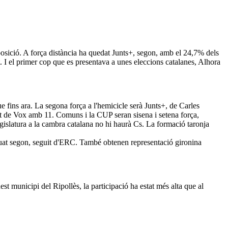
osició. A força distància ha quedat Junts+, segon, amb el 24,7% dels
. I el primer cop que es presentava a unes eleccions catalanes, Alhora
 fins ara. La segona força a l'hemicicle serà Junts+, de Carles
it de Vox amb 11. Comuns i la CUP seran sisena i setena força,
gislatura a la cambra catalana no hi haurà Cs. La formació taronja
situat segon, seguit d'ERC. També obtenen representació gironina
st municipi del Ripollès, la participació ha estat més alta que al