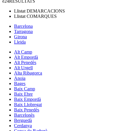
e24
RESULTATS
Llistat
DEMARCACIONS
Llistat
COMARQUES
Barcelona
Tarragona
Girona
Lleida
Alt Camp
Alt Empordà
Alt Penedès
Alt Urgell
Alta Ribagorça
Anoia
Bages
Baix Camp
Baix Ebre
Baix Empordà
Baix Llobregat
Baix Penedès
Barcelonès
Berguedà
Cerdanya
Conca de Barberà