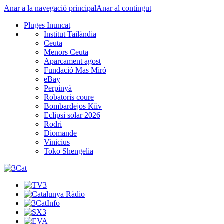
Anar a la navegació principal
Anar al contingut
Pluges Inuncat
Institut Tailàndia
Ceuta
Menors Ceuta
Aparcament agost
Fundació Mas Miró
eBay
Perpinyà
Robatoris coure
Bombardejos Kíiv
Eclipsi solar 2026
Rodri
Diomande
Vinicius
Toko Shengelia