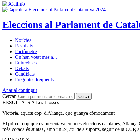
Eleccions al Parlament de Cata
Notícies
Resultats
Pactòmetre
On han votat més a...
Entrevistes
Debats
Candidats
Preguntes freqüents
Anar al contingut
Cercar
Cerca
RESULTATS A Les Llosses
Victòria, aquest cop, d'Aliança, que guanya còmodament
El primer cop que es presentava en unes eleccions catalanes, Aliança
més votada és Junts+, amb un 24,7% dels suports, seguit de la CUP, 
% DE VOTS