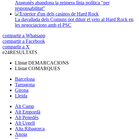
Aragonès abandona la primera línia política "per
responsabilitat"
La davallada dels Comuns pot diluir el veto al Hard Rock en
les negociacions amb el PSC
compartir a Whatsapp
compartir a Facebook
compartir a X
e24
RESULTATS
Llistat
DEMARCACIONS
Llistat
COMARQUES
Barcelona
Tarragona
Girona
Lleida
Alt Camp
Alt Empordà
Alt Penedès
Alt Urgell
Alta Ribagorça
Anoia