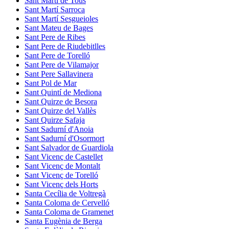
Sant Martí de Tous
Sant Martí Sarroca
Sant Martí Sesgueioles
Sant Mateu de Bages
Sant Pere de Ribes
Sant Pere de Riudebitlles
Sant Pere de Torelló
Sant Pere de Vilamajor
Sant Pere Sallavinera
Sant Pol de Mar
Sant Quintí de Mediona
Sant Quirze de Besora
Sant Quirze del Vallès
Sant Quirze Safaja
Sant Sadurní d'Anoia
Sant Sadurní d'Osormort
Sant Salvador de Guardiola
Sant Vicenç de Castellet
Sant Vicenç de Montalt
Sant Vicenç de Torelló
Sant Vicenç dels Horts
Santa Cecília de Voltregà
Santa Coloma de Cervelló
Santa Coloma de Gramenet
Santa Eugènia de Berga