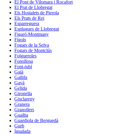
El Pont de Vilomara i Rocafort
El Prat de Llobregat
Els Hostalets de Pierola
Els Prats de Rei
Esparreguera
Esplugues de Llobregat
Figaró-Montmany
Fígols
Fogars de la Selva
Fogars de Montclús
Folgueroles
Fonollosa
Font-rubí
Gaià
Gallifa
Gavà
Gelida
Gironella
Gisclareny
Granera
Granollers
Gualba
Guardiola de Berguedà
Gurb
Igualada