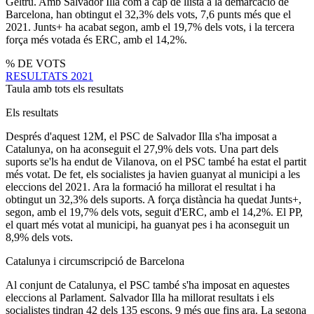
Geltrú. Amb Salvador Illa com a cap de llista a la demarcació de
Barcelona, han obtingut el 32,3% dels vots, 7,6 punts més que el
2021. Junts+ ha acabat segon, amb el 19,7% dels vots, i la tercera
força més votada és ERC, amb el 14,2%.
% DE VOTS
RESULTATS 2021
Taula amb tots els resultats
Els resultats
Després d'aquest 12M, el PSC de Salvador Illa s'ha imposat a
Catalunya, on ha aconseguit el 27,9% dels vots. Una part dels
suports se'ls ha endut de Vilanova, on el PSC també ha estat el partit
més votat. De fet, els socialistes ja havien guanyat al municipi a les
eleccions del 2021. Ara la formació ha millorat el resultat i ha
obtingut un 32,3% dels suports. A força distància ha quedat Junts+,
segon, amb el 19,7% dels vots, seguit d'ERC, amb el 14,2%. El PP,
el quart més votat al municipi, ha guanyat pes i ha aconseguit un
8,9% dels vots.
Catalunya i circumscripció de Barcelona
Al conjunt de Catalunya, el PSC també s'ha imposat en aquestes
eleccions al Parlament. Salvador Illa ha millorat resultats i els
socialistes tindran 42 dels 135 escons, 9 més que fins ara. La segona