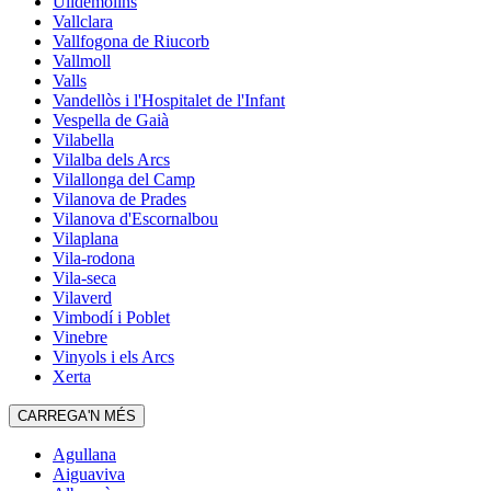
Ulldemolins
Vallclara
Vallfogona de Riucorb
Vallmoll
Valls
Vandellòs i l'Hospitalet de l'Infant
Vespella de Gaià
Vilabella
Vilalba dels Arcs
Vilallonga del Camp
Vilanova de Prades
Vilanova d'Escornalbou
Vilaplana
Vila-rodona
Vila-seca
Vilaverd
Vimbodí i Poblet
Vinebre
Vinyols i els Arcs
Xerta
CARREGA'N MÉS
Agullana
Aiguaviva