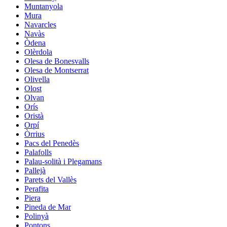
Muntanyola
Mura
Navarcles
Navàs
Òdena
Olèrdola
Olesa de Bonesvalls
Olesa de Montserrat
Olivella
Olost
Olvan
Orís
Oristà
Orpí
Òrrius
Pacs del Penedès
Palafolls
Palau-solità i Plegamans
Pallejà
Parets del Vallès
Perafita
Piera
Pineda de Mar
Polinyà
Pontons