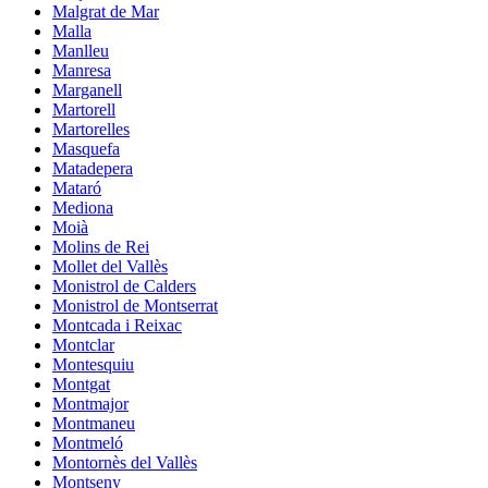
Malgrat de Mar
Malla
Manlleu
Manresa
Marganell
Martorell
Martorelles
Masquefa
Matadepera
Mataró
Mediona
Moià
Molins de Rei
Mollet del Vallès
Monistrol de Calders
Monistrol de Montserrat
Montcada i Reixac
Montclar
Montesquiu
Montgat
Montmajor
Montmaneu
Montmeló
Montornès del Vallès
Montseny