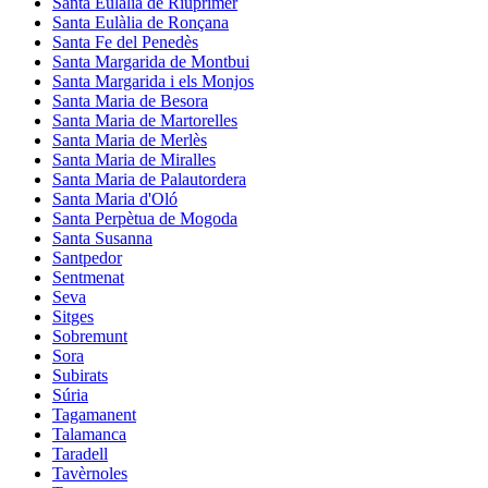
Santa Eulàlia de Riuprimer
Santa Eulàlia de Ronçana
Santa Fe del Penedès
Santa Margarida de Montbui
Santa Margarida i els Monjos
Santa Maria de Besora
Santa Maria de Martorelles
Santa Maria de Merlès
Santa Maria de Miralles
Santa Maria de Palautordera
Santa Maria d'Oló
Santa Perpètua de Mogoda
Santa Susanna
Santpedor
Sentmenat
Seva
Sitges
Sobremunt
Sora
Subirats
Súria
Tagamanent
Talamanca
Taradell
Tavèrnoles