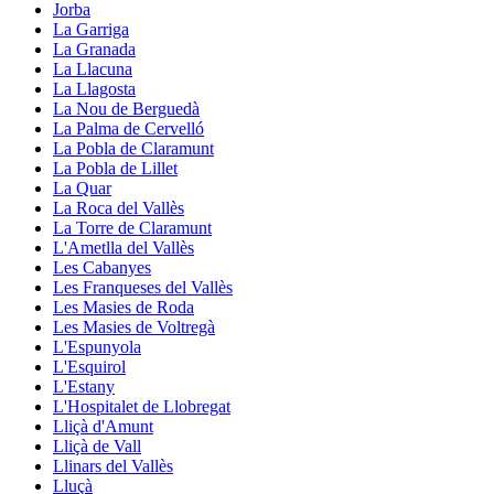
Jorba
La Garriga
La Granada
La Llacuna
La Llagosta
La Nou de Berguedà
La Palma de Cervelló
La Pobla de Claramunt
La Pobla de Lillet
La Quar
La Roca del Vallès
La Torre de Claramunt
L'Ametlla del Vallès
Les Cabanyes
Les Franqueses del Vallès
Les Masies de Roda
Les Masies de Voltregà
L'Espunyola
L'Esquirol
L'Estany
L'Hospitalet de Llobregat
Lliçà d'Amunt
Lliçà de Vall
Llinars del Vallès
Lluçà