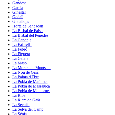
Gandesa
Garcia
Ginestar
Godall
Gratallops
Horta de Sant Joan
La Bisbal de Falset
La Bisbal del Penedès
La Canonja
La Fatarella
La Febró
La Figuera
La Galera
La Masó
La Morera de Montsant
La Nou de Gaià
La Palma d'Ebre
La Pobla de Mafumet
La Pobla de Massaluca
La Pobla de Montornès
La Riba
La Riera de Gaià
La Secuita
La Selva del Camp
La Sénia