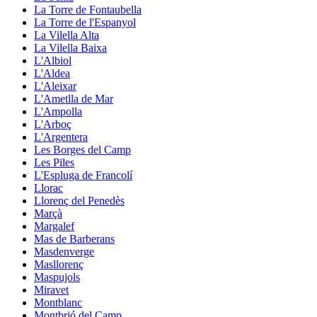
La Torre de Fontaubella
La Torre de l'Espanyol
La Vilella Alta
La Vilella Baixa
L'Albiol
L'Aldea
L'Aleixar
L'Ametlla de Mar
L'Ampolla
L'Arboç
L'Argentera
Les Borges del Camp
Les Piles
L'Espluga de Francolí
Llorac
Llorenç del Penedès
Marçà
Margalef
Mas de Barberans
Masdenverge
Masllorenç
Maspujols
Miravet
Montblanc
Montbrió del Camp