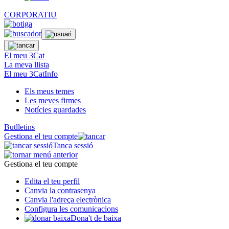
CORPORATIU
El meu 3Cat
La meva llista
El meu 3CatInfo
Els meus temes
Les meves firmes
Notícies guardades
Butlletins
Gestiona el teu compte
Tanca sessió
Gestiona el teu compte
Edita el teu perfil
Canvia la contrasenya
Canvia l'adreça electrònica
Configura les comunicacions
Dona't de baixa