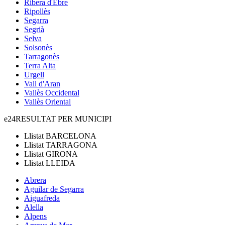
Ribera d'Ebre
Ripollès
Segarra
Segrià
Selva
Solsonès
Tarragonès
Terra Alta
Urgell
Vall d'Aran
Vallès Occidental
Vallès Oriental
e24
RESULTAT PER MUNICIPI
Llistat
BARCELONA
Llistat
TARRAGONA
Llistat
GIRONA
Llistat
LLEIDA
Abrera
Aguilar de Segarra
Aiguafreda
Alella
Alpens