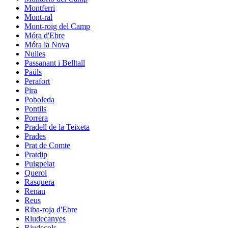
Montferri
Mont-ral
Mont-roig del Camp
Móra d'Ebre
Móra la Nova
Nulles
Passanant i Belltall
Paüls
Perafort
Pira
Poboleda
Pontils
Porrera
Pradell de la Teixeta
Prades
Prat de Comte
Pratdip
Puigpelat
Querol
Rasquera
Renau
Reus
Riba-roja d'Ebre
Riudecanyes
Riudecols