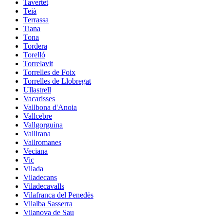
Tavertet
Teià
Terrassa
Tiana
Tona
Tordera
Torelló
Torrelavit
Torrelles de Foix
Torrelles de Llobregat
Ullastrell
Vacarisses
Vallbona d'Anoia
Vallcebre
Vallgorguina
Vallirana
Vallromanes
Veciana
Vic
Vilada
Viladecans
Viladecavalls
Vilafranca del Penedès
Vilalba Sasserra
Vilanova de Sau