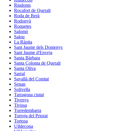
Riudoms
Rocafort de Queralt
Roda de Berà
Rodonyà
Roquetes
Salomó
Salou
La Ràpita
Sant Jaume dels Domenys
Sant Jaume d'Enveja
Santa Bàrbara
Santa Coloma de Queralt
Santa Oliva
Sarral
Savallà del Comtat
Senan
Solivella
Tarragona ciutat
Tivenys
Tivissa
Torredembarra
Torroja del Priorat
Tortosa
Ulldecona