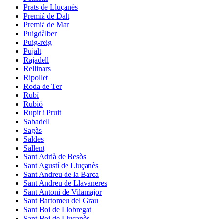
Prats de Lluçanès
Premià de Dalt
Premià de Mar
Puigdàlber
Puig-reig
Pujalt
Rajadell
Rellinars
Ripollet
Roda de Ter
Rubí
Rubió
Rupit i Pruit
Sabadell
Sagàs
Saldes
Sallent
Sant Adrià de Besòs
Sant Agustí de Lluçanès
Sant Andreu de la Barca
Sant Andreu de Llavaneres
Sant Antoni de Vilamajor
Sant Bartomeu del Grau
Sant Boi de Llobregat
Sant Boi de Lluçanès