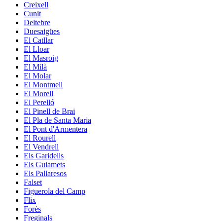
Creixell
Cunit
Deltebre
Duesaigües
El Catllar
El Lloar
El Masroig
El Milà
El Molar
El Montmell
El Morell
El Perelló
El Pinell de Brai
El Pla de Santa Maria
El Pont d'Armentera
El Rourell
El Vendrell
Els Garidells
Els Guiamets
Els Pallaresos
Falset
Figuerola del Camp
Flix
Forès
Freginals