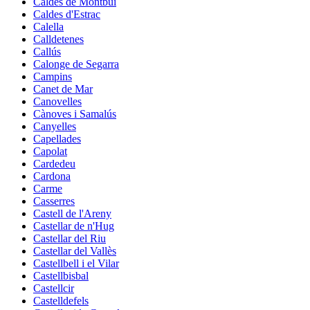
Caldes de Montbui
Caldes d'Estrac
Calella
Calldetenes
Callús
Calonge de Segarra
Campins
Canet de Mar
Canovelles
Cànoves i Samalús
Canyelles
Capellades
Capolat
Cardedeu
Cardona
Carme
Casserres
Castell de l'Areny
Castellar de n'Hug
Castellar del Riu
Castellar del Vallès
Castellbell i el Vilar
Castellbisbal
Castellcir
Castelldefels