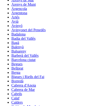
Arenys de Mar
Arenys de Munt
Argençola
Argentona
Artés
Avià
Avinyó
Avinyonet del Penedès
Badalona
Badia del Vallès
Bagà
Balenyà
Balsareny
Barberà del Vallès
Barcelona ciutat
Begues
Bellprat
Berga
Bigues i Riells del Fai
Borredà
Cabrera d'Anoia
Cabrera de Mar
Cabrils
Calaf
Calders