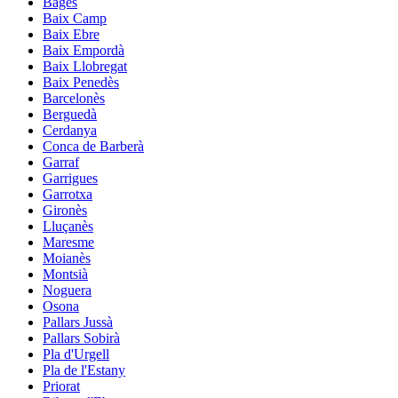
Bages
Baix Camp
Baix Ebre
Baix Empordà
Baix Llobregat
Baix Penedès
Barcelonès
Berguedà
Cerdanya
Conca de Barberà
Garraf
Garrigues
Garrotxa
Gironès
Lluçanès
Maresme
Moianès
Montsià
Noguera
Osona
Pallars Jussà
Pallars Sobirà
Pla d'Urgell
Pla de l'Estany
Priorat