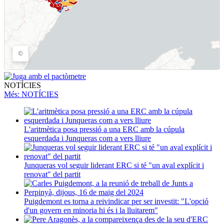
NOTÍCIES
Més
: NOTÍCIES
L'aritmètica posa pressió a una ERC amb la cúpula
esquerdada i Junqueras com a vers lliure
Junqueras vol seguir liderant ERC si té "un aval explícit i
renovat" del partit
Puigdemont es torna a reivindicar per ser investit: "L'opció
d'un govern en minoria hi és i la lluitarem"