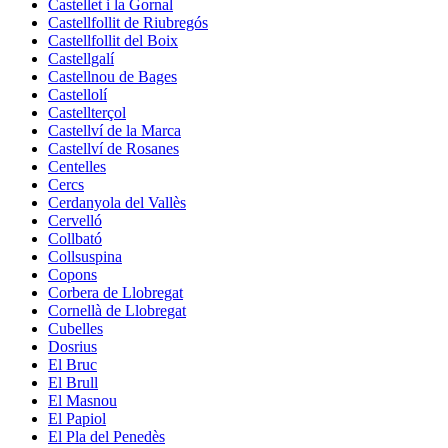
Castellet i la Gornal
Castellfollit de Riubregós
Castellfollit del Boix
Castellgalí
Castellnou de Bages
Castellolí
Castellterçol
Castellví de la Marca
Castellví de Rosanes
Centelles
Cercs
Cerdanyola del Vallès
Cervelló
Collbató
Collsuspina
Copons
Corbera de Llobregat
Cornellà de Llobregat
Cubelles
Dosrius
El Bruc
El Brull
El Masnou
El Papiol
El Pla del Penedès