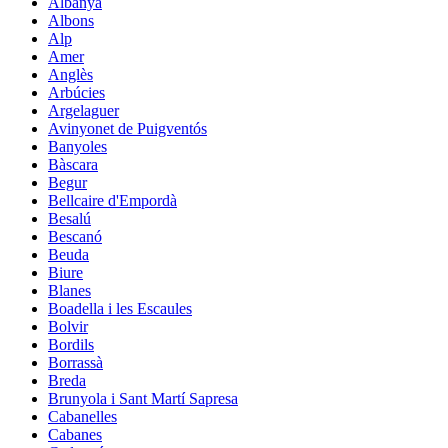
Albanyà
Albons
Alp
Amer
Anglès
Arbúcies
Argelaguer
Avinyonet de Puigventós
Banyoles
Bàscara
Begur
Bellcaire d'Empordà
Besalú
Bescanó
Beuda
Biure
Blanes
Boadella i les Escaules
Bolvir
Bordils
Borrassà
Breda
Brunyola i Sant Martí Sapresa
Cabanelles
Cabanes