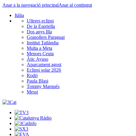
Anar a la navegació principal
Anar al contingut
Itàlia
Ulleres eclipsi
De la Espriella
Dos anys Illa
Granollers Paraguai
Institut Tailàndia
Multa a Meta
Menors Ceuta
Àtic Ayuso
Aparcament agost
Eclipsi solar 2026
Rodri
Paula Blasi
Tommy Marqués
Messi