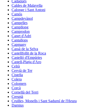
Cadaqués
Caldes de Malavella
Calonge i Sant Antoni
Camós
Campdevànol
Campelles
Campllong
Camprodon
Canet d'Adri
Cantallops
Capmany
Cassà de la Selva
Castellfollit de la Roca
Castelló d'Empúries
Castell-Platja d'Aro
Celrà
Cervià de Ter
Cistella
Colera
Colomers
Corçà
Cornellà del Terri
Crespià
Cruïlles, Monells i Sant Sadurní de l'Heura
Darnius