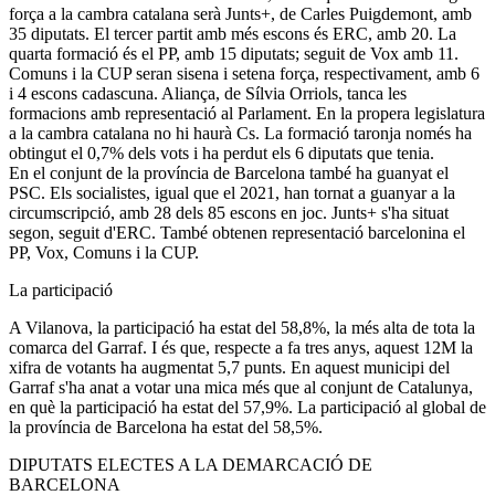
força a la cambra catalana serà Junts+, de Carles Puigdemont, amb
35 diputats. El tercer partit amb més escons és ERC, amb 20. La
quarta formació és el PP, amb 15 diputats; seguit de Vox amb 11.
Comuns i la CUP seran sisena i setena força, respectivament, amb 6
i 4 escons cadascuna. Aliança, de Sílvia Orriols, tanca les
formacions amb representació al Parlament. En la propera legislatura
a la cambra catalana no hi haurà Cs. La formació taronja només ha
obtingut el 0,7% dels vots i ha perdut els 6 diputats que tenia.
En el conjunt de la província de Barcelona també ha guanyat el
PSC. Els socialistes, igual que el 2021, han tornat a guanyar a la
circumscripció, amb 28 dels 85 escons en joc. Junts+ s'ha situat
segon, seguit d'ERC. També obtenen representació barcelonina el
PP, Vox, Comuns i la CUP.
La participació
A Vilanova, la participació ha estat del 58,8%, la més alta de tota la
comarca del Garraf. I és que, respecte a fa tres anys, aquest 12M la
xifra de votants ha augmentat 5,7 punts. En aquest municipi del
Garraf s'ha anat a votar una mica més que al conjunt de Catalunya,
en què la participació ha estat del 57,9%. La participació al global de
la província de Barcelona ha estat del 58,5%.
DIPUTATS ELECTES A LA DEMARCACIÓ DE
BARCELONA