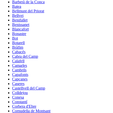
Barberà de la Conca
Batea
Bellmunt del Priorat
Bellvei
Benifallet
Benissanet
Blancafort
Bonastre
Bot
Botarell
Bràfim
Cabacés
Cabra del Camp
Calafell
Camarles
Cambrils
Capafonts
Capçanes
Caseres
Castellvell del Camp
Colldejou
Conesa
Constantí
Corbera d'Ebre
Cornudella de Montsant