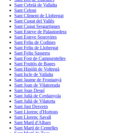
Sant Cebrià de Vallalta
Sant Celoni
Sant Climent de Llobregat
Sant Cugat del Vallès
Sant Cugat Sesgarrigues
Sant Esteve de Palautordera
Sant Esteve Sesrovires
Sant Feliu de Codines
Sant Feliu de Llobregat
Sant Feliu Sasserra
Sant Fost de Campsentelles
Sant Fruitós de Bages
Sant Hipòlit de Voltregà
Sant Iscle de Vallalta
Sant Jaume de Frontanyà
Sant Joan de Vilatorrada
Sant Joan Despí
Sant Julià de Cerdanyola
Sant Julià de Vilatorta
Sant Just Desvern
Sant Llorenç d'Hortons
Sant Llorenç Savall
Sant Martí d'Albars
Sant Martí de Centelles