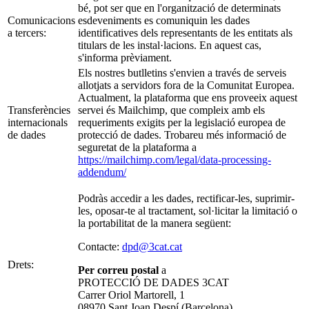
bé, pot ser que en l'organització de determinats
Comunicacions
esdeveniments es comuniquin les dades
a tercers:
identificatives dels representants de les entitats als
titulars de les instal·lacions. En aquest cas,
s'informa prèviament.
Els nostres butlletins s'envien a través de serveis
allotjats a servidors fora de la Comunitat Europea.
Actualment, la plataforma que ens proveeix aquest
Transferències
servei és Mailchimp, que compleix amb els
internacionals
requeriments exigits per la legislació europea de
de dades
protecció de dades. Trobareu més informació de
seguretat de la plataforma a
https://mailchimp.com/legal/data-processing-
addendum/
Podràs accedir a les dades, rectificar-les, suprimir-
les, oposar-te al tractament, sol·licitar la limitació o
la portabilitat de la manera següent:
Contacte:
dpd@3cat.cat
Drets:
Per correu postal
a
PROTECCIÓ DE DADES 3CAT
Carrer Oriol Martorell, 1
08970 Sant Joan Despí (Barcelona)