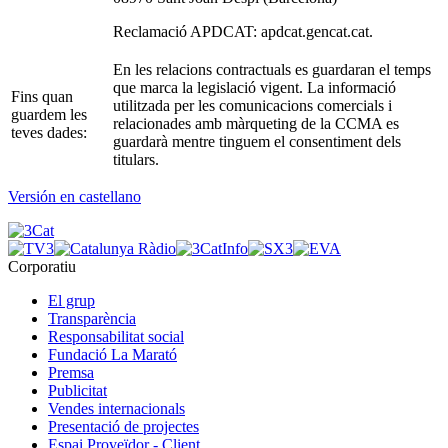
Reclamació APDCAT: apdcat.gencat.cat.
En les relacions contractuals es guardaran el temps
que marca la legislació vigent. La informació
Fins quan
utilitzada per les comunicacions comercials i
guardem les
relacionades amb màrqueting de la CCMA es
teves dades:
guardarà mentre tinguem el consentiment dels
titulars.
Versión en castellano
Corporatiu
El grup
Transparència
Responsabilitat social
Fundació La Marató
Premsa
Publicitat
Vendes internacionals
Presentació de projectes
Espai Proveïdor - Client