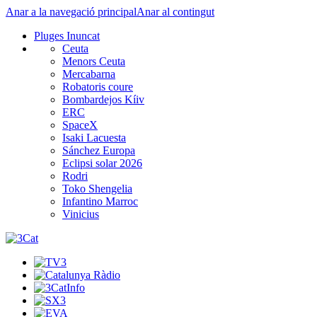
Anar a la navegació principal
Anar al contingut
Pluges Inuncat
Ceuta
Menors Ceuta
Mercabarna
Robatoris coure
Bombardejos Kíiv
ERC
SpaceX
Isaki Lacuesta
Sánchez Europa
Eclipsi solar 2026
Rodri
Toko Shengelia
Infantino Marroc
Vinicius