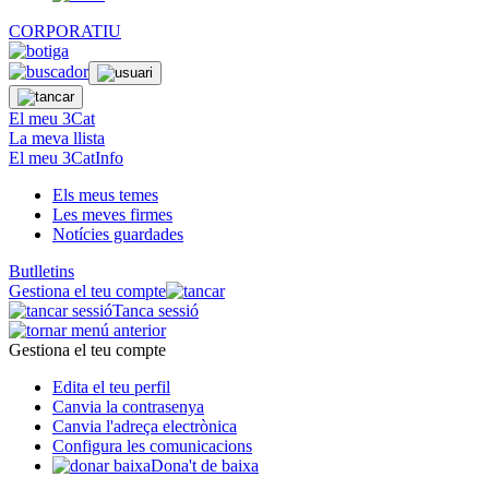
CORPORATIU
El meu 3Cat
La meva llista
El meu 3CatInfo
Els meus temes
Les meves firmes
Notícies guardades
Butlletins
Gestiona el teu compte
Tanca sessió
Gestiona el teu compte
Edita el teu perfil
Canvia la contrasenya
Canvia l'adreça electrònica
Configura les comunicacions
Dona't de baixa