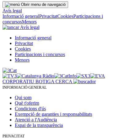
Obrir menu de navegació
Avís legal
Informació general
Privacitat
Cookies
Participacions i
concursos
Menors
Avís legal
Informació general
Privacitat
Cookies
Participacions i concursos
Menors
CORPORATIU
BOTIGA
CERCA
INFORMACIÓ GENERAL
Qui som
Què t'oferim
Condicions d'ús
Exempció de garanties i responsabilitats
Atenció a l'Audiència
Espai de la transparència
PRIVACITAT