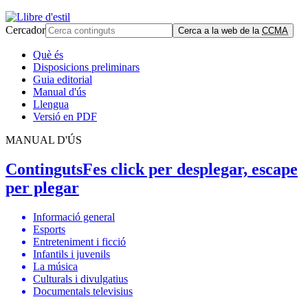
Cercador
Cerca a la web de la
CCMA
Què és
Disposicions preliminars
Guia editorial
Manual d'ús
Llengua
Versió en PDF
MANUAL D'ÚS
Continguts
Fes click per desplegar, escape
per plegar
Informació general
Esports
Entreteniment i ficció
Infantils i juvenils
La música
Culturals i divulgatius
Documentals televisius