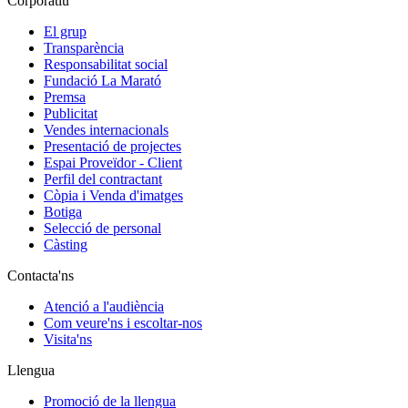
Corporatiu
El grup
Transparència
Responsabilitat social
Fundació La Marató
Premsa
Publicitat
Vendes internacionals
Presentació de projectes
Espai Proveïdor - Client
Perfil del contractant
Còpia i Venda d'imatges
Botiga
Selecció de personal
Càsting
Contacta'ns
Atenció a l'audiència
Com veure'ns i escoltar-nos
Visita'ns
Llengua
Promoció de la llengua