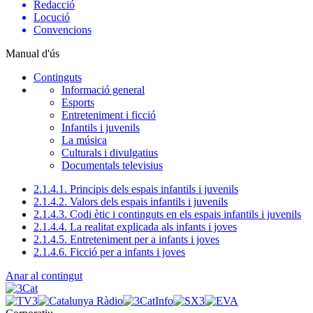
Redacció
Locució
Convencions
Manual d'ús
Continguts
Informació general
Esports
Entreteniment i ficció
Infantils i juvenils
La música
Culturals i divulgatius
Documentals televisius
2.1.4.1. Principis dels espais infantils i juvenils
2.1.4.2. Valors dels espais infantils i juvenils
2.1.4.3. Codi ètic i continguts en els espais infantils i juvenils
2.1.4.4. La realitat explicada als infants i joves
2.1.4.5. Entreteniment per a infants i joves
2.1.4.6. Ficció per a infants i joves
Anar al contingut