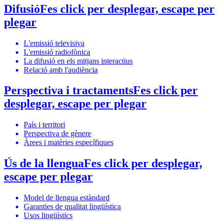
Difusió
Fes click per desplegar, escape per
plegar
L'emissió televisiva
L'emissió radiofònica
La difusió en els mitjans interactius
Relació amb l'audiència
Perspectiva i tractaments
Fes click per
desplegar, escape per plegar
País i territori
Perspectiva de gènere
Àrees i matèries específiques
Ús de la llengua
Fes click per desplegar,
escape per plegar
Model de llengua estàndard
Garanties de qualitat lingüística
Usos lingüístics