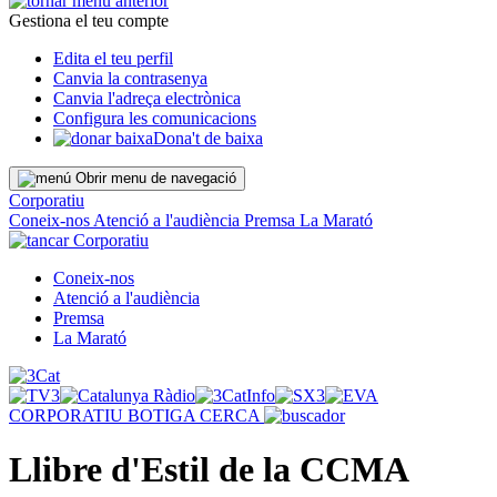
Gestiona el teu compte
Edita el teu perfil
Canvia la contrasenya
Canvia l'adreça electrònica
Configura les comunicacions
Dona't de baixa
Obrir menu de navegació
Corporatiu
Coneix-nos
Atenció a l'audiència
Premsa
La Marató
Corporatiu
Coneix-nos
Atenció a l'audiència
Premsa
La Marató
CORPORATIU
BOTIGA
CERCA
Llibre d'Estil de la CCMA