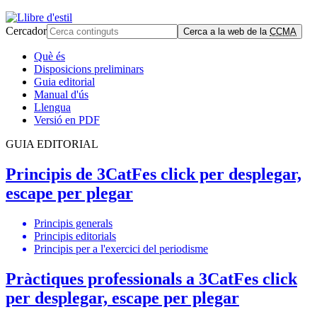
Cercador
Cerca a la web de la
CCMA
Què és
Disposicions preliminars
Guia editorial
Manual d'ús
Llengua
Versió en PDF
GUIA EDITORIAL
Principis de 3Cat
Fes click per desplegar,
escape per plegar
Principis generals
Principis editorials
Principis per a l'exercici del periodisme
Pràctiques professionals a 3Cat
Fes click
per desplegar, escape per plegar