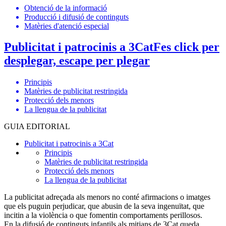
Obtenció de la informació
Producció i difusió de continguts
Matèries d'atenció especial
Publicitat i patrocinis a 3Cat
Fes click per
desplegar, escape per plegar
Principis
Matèries de publicitat restringida
Protecció dels menors
La llengua de la publicitat
GUIA EDITORIAL
Publicitat i patrocinis a 3Cat
Principis
Matèries de publicitat restringida
Protecció dels menors
La llengua de la publicitat
La publicitat adreçada als menors no conté afirmacions o imatges
que els puguin perjudicar, que abusin de la seva ingenuïtat, que
incitin a la violència o que fomentin comportaments perillosos.
En la difusió de continguts infantils als mitjans de 3Cat queda