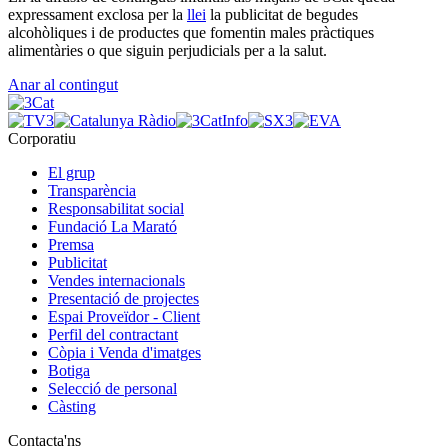
expressament exclosa per la
llei
la publicitat de begudes
alcohòliques i de productes que fomentin males pràctiques
alimentàries o que siguin perjudicials per a la salut.
Anar al contingut
Corporatiu
El grup
Transparència
Responsabilitat social
Fundació La Marató
Premsa
Publicitat
Vendes internacionals
Presentació de projectes
Espai Proveïdor - Client
Perfil del contractant
Còpia i Venda d'imatges
Botiga
Selecció de personal
Càsting
Contacta'ns