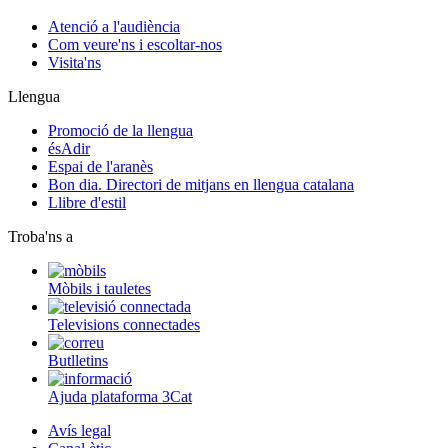
Atenció a l'audiència
Com veure'ns i escoltar-nos
Visita'ns
Llengua
Promoció de la llengua
ésAdir
Espai de l'aranès
Bon dia. Directori de mitjans en llengua catalana
Llibre d'estil
Troba'ns a
Mòbils i tauletes
Televisions connectades
Butlletins
Ajuda plataforma 3Cat
Avís legal