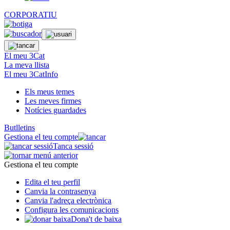
CORPORATIU
El meu 3Cat
La meva llista
El meu 3CatInfo
Els meus temes
Les meves firmes
Notícies guardades
Butlletins
Gestiona el teu compte
Tanca sessió
Gestiona el teu compte
Edita el teu perfil
Canvia la contrasenya
Canvia l'adreça electrònica
Configura les comunicacions
Dona't de baixa