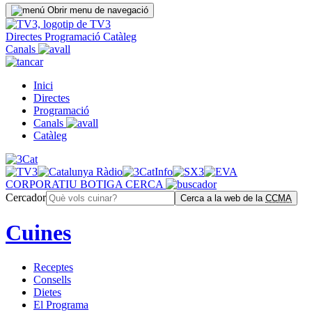
Obrir menu de navegació
Directes
Programació
Catàleg
Canals
Inici
Directes
Programació
Canals
Catàleg
CORPORATIU
BOTIGA
CERCA
Cercador
Cerca a la web de la
CCMA
Cuines
Receptes
Consells
Dietes
El Programa