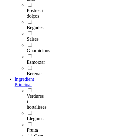
Postres i
dolços
Begudes
Salses
Guarnicions
Esmorzar
Berenar
Ingredient
Principal
Verdures
i
hortalisses
Llegums
Fruita