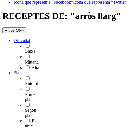
Icona que representa "Facebook"
Icona que representa "Twitter
RECEPTES DE:
"arròs llarg"
Filtres
Obrir
Dificultat
Baixa
Mitjana
Alta
Plat
Entrant
Primer
plat
Segon
plat
Plat
únic