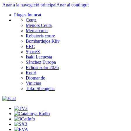
Anar a la navegació principal
Anar al contingut
Pluges Inuncat
Ceuta
Menors Ceuta
Mercabarna
Robatoris coure
Bombardejos Kíiv
ERC
SpaceX
Isaki Lacuesta
Sánchez Europa
Eclipsi solar 2026
Rodri
Diomande
Vinicius
Toko Shengelia