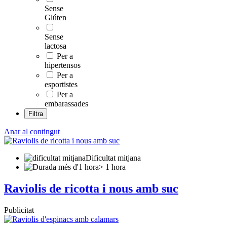
Sense
Glúten
Sense
lactosa
Per a
hipertensos
Per a
esportistes
Per a
embarassades
Filtra
Anar al contingut
Dificultat mitjana
> 1 hora
Raviolis de ricotta i nous amb suc
Publicitat