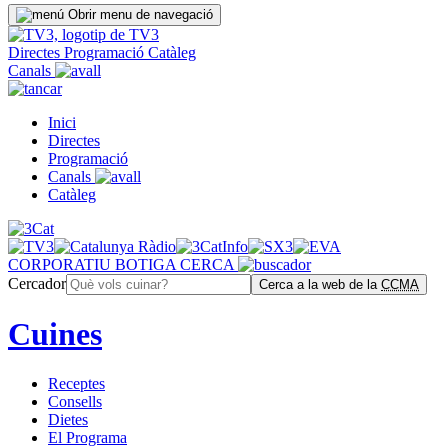
Obrir menu de navegació
Directes
Programació
Catàleg
Canals
Inici
Directes
Programació
Canals
Catàleg
CORPORATIU
BOTIGA
CERCA
Cercador
Cerca a la web de la
CCMA
Cuines
Receptes
Consells
Dietes
El Programa