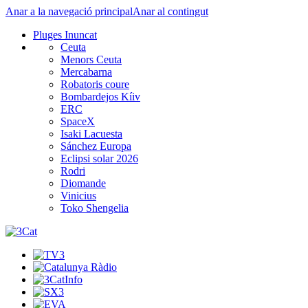
Anar a la navegació principal
Anar al contingut
Pluges Inuncat
Ceuta
Menors Ceuta
Mercabarna
Robatoris coure
Bombardejos Kíiv
ERC
SpaceX
Isaki Lacuesta
Sánchez Europa
Eclipsi solar 2026
Rodri
Diomande
Vinicius
Toko Shengelia