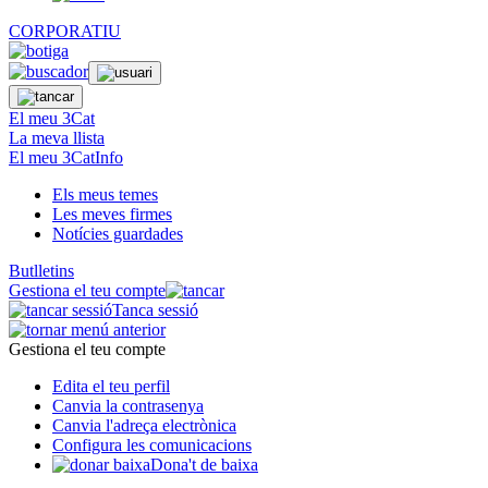
CORPORATIU
El meu 3Cat
La meva llista
El meu 3CatInfo
Els meus temes
Les meves firmes
Notícies guardades
Butlletins
Gestiona el teu compte
Tanca sessió
Gestiona el teu compte
Edita el teu perfil
Canvia la contrasenya
Canvia l'adreça electrònica
Configura les comunicacions
Dona't de baixa