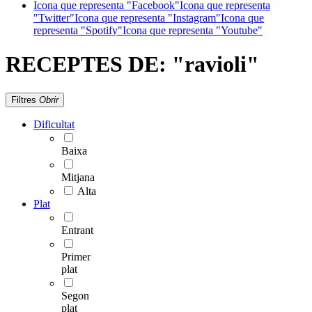
Icona que representa "Facebook"
Icona que representa
"Twitter"
Icona que representa "Instagram"
Icona que
representa "Spotify"
Icona que representa "Youtube"
RECEPTES DE:
"ravioli"
Filtres
Obrir
Dificultat
Baixa
Mitjana
Alta
Plat
Entrant
Primer
plat
Segon
plat