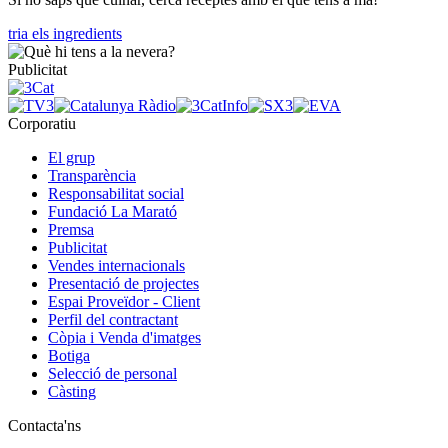
tria els ingredients
Publicitat
Corporatiu
El grup
Transparència
Responsabilitat social
Fundació La Marató
Premsa
Publicitat
Vendes internacionals
Presentació de projectes
Espai Proveïdor - Client
Perfil del contractant
Còpia i Venda d'imatges
Botiga
Selecció de personal
Càsting
Contacta'ns