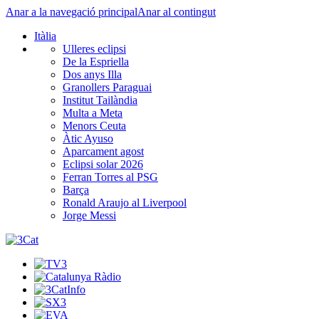
Anar a la navegació principal
Anar al contingut
Itàlia
Ulleres eclipsi
De la Espriella
Dos anys Illa
Granollers Paraguai
Institut Tailàndia
Multa a Meta
Menors Ceuta
Àtic Ayuso
Aparcament agost
Eclipsi solar 2026
Ferran Torres al PSG
Barça
Ronald Araujo al Liverpool
Jorge Messi