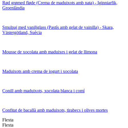
Rød grømed fløde (Crema de maduixots amb nata) - Iginniarfik,
Groenlàndia
Smulpaj med vaniljglass (Pastís amb gelat de vainilla) - Skara,
Västergötland, Suècia
Mousse de xocolata amb maduixes i gelat de llimona
Maduixots amb crema de iogurt i xocolata
Conill amb maduixots, xocolata blanca i comí
Confitat de bacallà amb maduixots, tirabecs i olives mortes
Flexta
Flexta