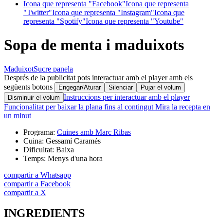
Icona que representa "Facebook"
Icona que representa
"Twitter"
Icona que representa "Instagram"
Icona que
representa "Spotify"
Icona que representa "Youtube"
Sopa de menta i maduixots
Maduixot
Sucre panela
Després de la publicitat pots interactuar amb el player amb els
següents botons
Engegar/Aturar
Silenciar
Pujar el volum
Instruccions per interactuar amb el player
Disminuir el volum
Funcionalitat per baixar la plana fins al contingut
Mira la recepta en
un minut
Programa:
Cuines amb Marc Ribas
Cuina:
Gessamí Caramés
Dificultat:
Baixa
Temps:
Menys d'una hora
compartir a Whatsapp
compartir a Facebook
compartir a X
INGREDIENTS