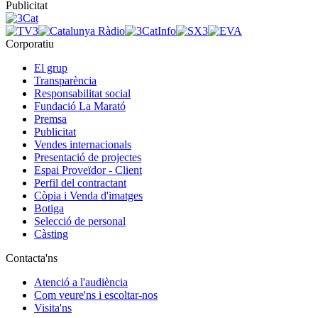
Publicitat
Corporatiu
El grup
Transparència
Responsabilitat social
Fundació La Marató
Premsa
Publicitat
Vendes internacionals
Presentació de projectes
Espai Proveïdor - Client
Perfil del contractant
Còpia i Venda d'imatges
Botiga
Selecció de personal
Càsting
Contacta'ns
Atenció a l'audiència
Com veure'ns i escoltar-nos
Visita'ns