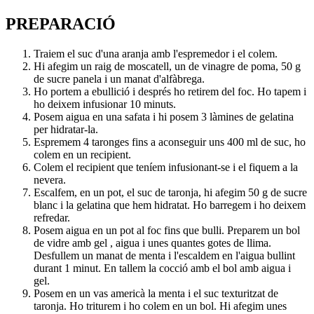
PREPARACIÓ
Traiem el suc d'una aranja amb l'espremedor i el colem.
Hi afegim un raig de moscatell, un de vinagre de poma, 50 g
de sucre panela i un manat d'alfàbrega.
Ho portem a ebullició i després ho retirem del foc. Ho tapem i
ho deixem infusionar 10 minuts.
Posem aigua en una safata i hi posem 3 làmines de gelatina
per hidratar-la.
Espremem 4 taronges fins a aconseguir uns 400 ml de suc, ho
colem en un recipient.
Colem el recipient que teníem infusionant-se i el fiquem a la
nevera.
Escalfem, en un pot, el suc de taronja, hi afegim 50 g de sucre
blanc i la gelatina que hem hidratat. Ho barregem i ho deixem
refredar.
Posem aigua en un pot al foc fins que bulli. Preparem un bol
de vidre amb gel , aigua i unes quantes gotes de llima.
Desfullem un manat de menta i l'escaldem en l'aigua bullint
durant 1 minut. En tallem la cocció amb el bol amb aigua i
gel.
Posem en un vas americà la menta i el suc texturitzat de
taronja. Ho triturem i ho colem en un bol. Hi afegim unes