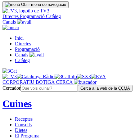
Obrir menu de navegació
Directes
Programació
Catàleg
Canals
Inici
Directes
Programació
Canals
Catàleg
CORPORATIU
BOTIGA
CERCA
Cercador
Cerca a la web de la
CCMA
Cuines
Receptes
Consells
Dietes
El Programa