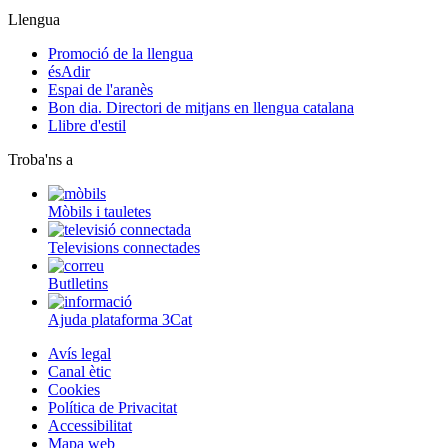
Llengua
Promoció de la llengua
ésAdir
Espai de l'aranès
Bon dia. Directori de mitjans en llengua catalana
Llibre d'estil
Troba'ns a
Mòbils i tauletes
Televisions connectades
Butlletins
Ajuda plataforma 3Cat
Avís legal
Canal ètic
Cookies
Política de Privacitat
Accessibilitat
Mapa web