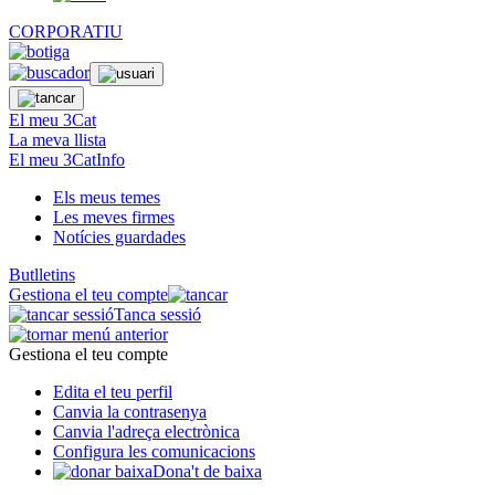
CORPORATIU
El meu 3Cat
La meva llista
El meu 3CatInfo
Els meus temes
Les meves firmes
Notícies guardades
Butlletins
Gestiona el teu compte
Tanca sessió
Gestiona el teu compte
Edita el teu perfil
Canvia la contrasenya
Canvia l'adreça electrònica
Configura les comunicacions
Dona't de baixa