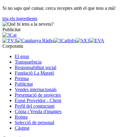
Si no saps què cuinar, cerca receptes amb el que tens a mà!
tria els ingredients
Publicitat
Corporatiu
El grup
Transparència
Responsabilitat social
Fundació La Marató
Premsa
Publicitat
Vendes internacionals
Presentació de projectes
Espai Proveïdor - Client
Perfil del contractant
Còpia i Venda d'imatges
Botiga
Selecció de personal
Càsting