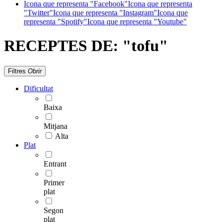
Icona que representa "Facebook"
Icona que representa
"Twitter"
Icona que representa "Instagram"
Icona que
representa "Spotify"
Icona que representa "Youtube"
RECEPTES DE:
"tofu"
Filtres
Obrir
Dificultat
Baixa
Mitjana
Alta
Plat
Entrant
Primer
plat
Segon
plat