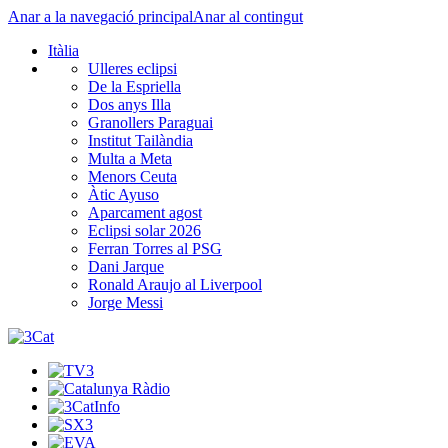
Anar a la navegació principal
Anar al contingut
Itàlia
Ulleres eclipsi
De la Espriella
Dos anys Illa
Granollers Paraguai
Institut Tailàndia
Multa a Meta
Menors Ceuta
Àtic Ayuso
Aparcament agost
Eclipsi solar 2026
Ferran Torres al PSG
Dani Jarque
Ronald Araujo al Liverpool
Jorge Messi