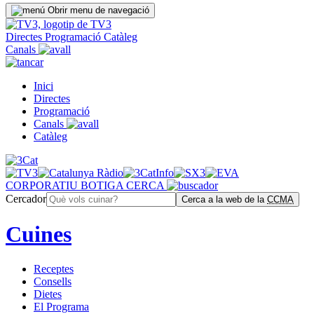
Obrir menu de navegació
Directes
Programació
Catàleg
Canals
Inici
Directes
Programació
Canals
Catàleg
CORPORATIU
BOTIGA
CERCA
Cercador
Cerca a la web de la
CCMA
Cuines
Receptes
Consells
Dietes
El Programa