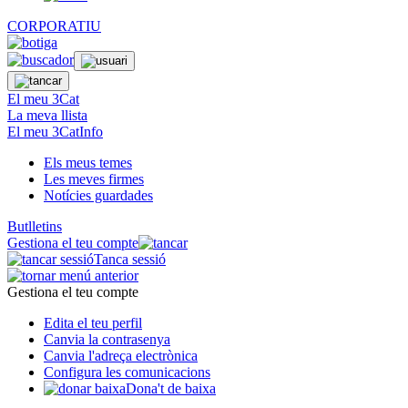
CORPORATIU
El meu 3Cat
La meva llista
El meu 3CatInfo
Els meus temes
Les meves firmes
Notícies guardades
Butlletins
Gestiona el teu compte
Tanca sessió
Gestiona el teu compte
Edita el teu perfil
Canvia la contrasenya
Canvia l'adreça electrònica
Configura les comunicacions
Dona't de baixa