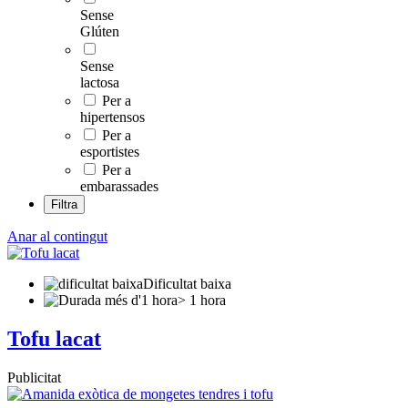
Sense
Glúten
Sense
lactosa
Per a
hipertensos
Per a
esportistes
Per a
embarassades
Filtra
Anar al contingut
Dificultat baixa
> 1 hora
Tofu lacat
Publicitat