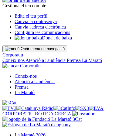
Gestiona el teu compte
Edita el teu perfil
Canvia la contrasenya
Canvia l'adreça electrònica
Configura les comunicacions
Dona't de baixa
Obrir menu de navegació
Corporatiu
Coneix-nos
Atenció a l'audiència
Premsa
La Marató
Corporatiu
Coneix-nos
Atenció a l'audiència
Premsa
La Marató
CORPORATIU
BOTIGA
CERCA
La Marató 2026