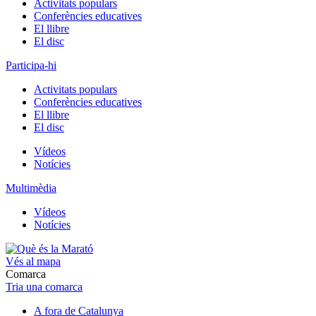
Activitats populars
Conferències educatives
El llibre
El disc
Participa-hi
Activitats populars
Conferències educatives
El llibre
El disc
Vídeos
Notícies
Multimèdia
Vídeos
Notícies
Vés al mapa
Comarca
Tria una comarca
A fora de Catalunya