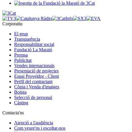
Corporatiu
El grup
Transparència
Responsabilitat social
Fundació La Marató
Premsa
Publicitat
Vendes internacionals
Presentació de projectes
Espai Proveïdor - Client
Perfil del contractant
Còpia i Venda d'imatges
Botiga
Selecció de personal
Càsting
Contacta'ns
Atenció a l'audiència
Com veure'ns i escoltar-nos