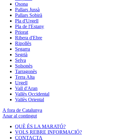
Osona
Pallars Jussà
Pallars Sobirà
Pla d'Urgell
Pla de l'Estany
Priorat
Ribera d'Ebre
Ripollès
Segarra
Segrià
Selva
Solsonès
Tarragonès
Terra Alta
Urgell
Vall d'Aran
Vallès Occidental
Vallès Oriental
A fora de Catalunya
Anar al contingut
QUÈ ÉS LA MARATÓ?
VOLS REBRE INFORMACIÓ?
CONTACTA