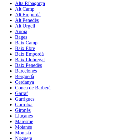
Alta Ribagorça
Alt Camp
Alt Empordà
Alt Penedès
Alt Urgell
Anoia
Bages
Baix Camp
Baix Ebre
Baix Empordà
Baix Llobregat
Baix Penedès
Barcelonès
Berguedà
Cerdanya
Conca de Barberà
Garraf
Garrigues
Garrotxa
Gironès
Lluçanès
Maresme
Moianès
Montsià
Noguera