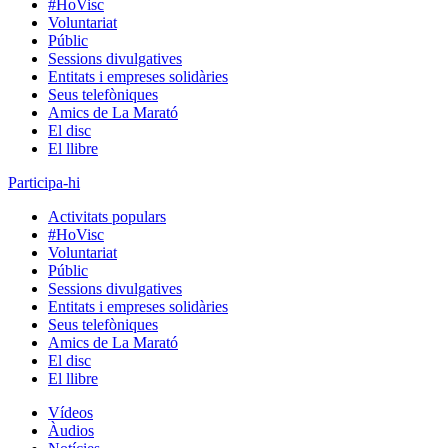
#HoVisc
Voluntariat
Públic
Sessions divulgatives
Entitats i empreses solidàries
Seus telefòniques
Amics de La Marató
El disc
El llibre
Participa-hi
Activitats populars
#HoVisc
Voluntariat
Públic
Sessions divulgatives
Entitats i empreses solidàries
Seus telefòniques
Amics de La Marató
El disc
El llibre
Vídeos
Àudios