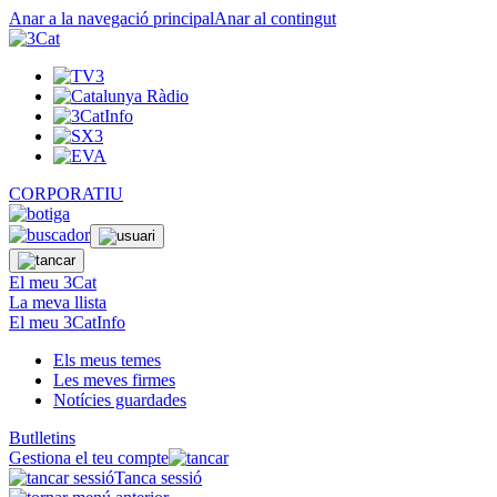
Anar a la navegació principal
Anar al contingut
CORPORATIU
El meu 3Cat
La meva llista
El meu 3CatInfo
Els meus temes
Les meves firmes
Notícies guardades
Butlletins
Gestiona el teu compte
Tanca sessió