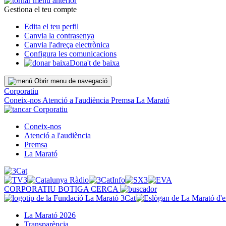
Gestiona el teu compte
Edita el teu perfil
Canvia la contrasenya
Canvia l'adreça electrònica
Configura les comunicacions
Dona't de baixa
Obrir menu de navegació
Corporatiu
Coneix-nos
Atenció a l'audiència
Premsa
La Marató
Corporatiu
Coneix-nos
Atenció a l'audiència
Premsa
La Marató
CORPORATIU
BOTIGA
CERCA
La Marató 2026
Transparència