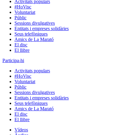
Activitats populars
#HoVisc
Voluntariat
Públic
Sessions divulgatives
Entitats i empreses solidàries
Seus telefòniques
Amics de La Marató
El disc
El llibre
Participa-hi
Activitats populars
#HoVisc
Voluntariat
Públic
Sessions divulgatives
Entitats i empreses solidàries
Seus telefòniques
Amics de La Marató
El disc
El llibre
Vídeos