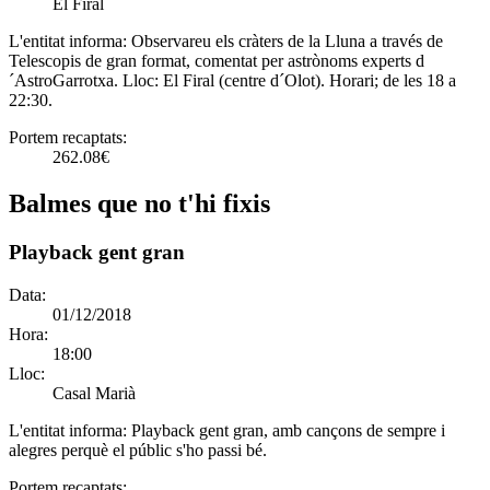
El Firal
L'entitat informa:
Observareu els cràters de la Lluna a través de
Telescopis de gran format, comentat per astrònoms experts d
´AstroGarrotxa. Lloc: El Firal (centre d´Olot). Horari; de les 18 a
22:30.
Portem recaptats:
262.08€
Balmes que no t'hi fixis
Playback gent gran
Data:
01/12/2018
Hora:
18:00
Lloc:
Casal Marià
L'entitat informa:
Playback gent gran, amb cançons de sempre i
alegres perquè el públic s'ho passi bé.
Portem recaptats: