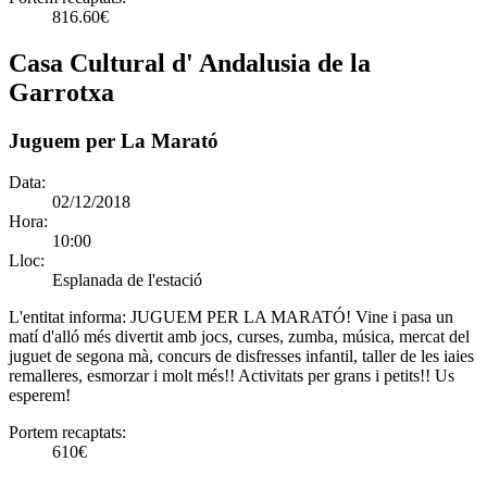
816.60€
Casa Cultural d' Andalusia de la
Garrotxa
Juguem per La Marató
Data:
02/12/2018
Hora:
10:00
Lloc:
Esplanada de l'estació
L'entitat informa:
JUGUEM PER LA MARATÓ! Vine i pasa un
matí d'alló més divertit amb jocs, curses, zumba, música, mercat del
juguet de segona mà, concurs de disfresses infantil, taller de les iaies
remalleres, esmorzar i molt més!! Activitats per grans i petits!! Us
esperem!
Portem recaptats:
610€