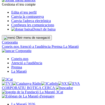
Gestiona el teu compte
Edita el teu perfil
Canvia la contrasenya
Canvia l'adreça electrònica
Configura les comunicacions
Dona't de baixa
Obrir menu de navegació
Corporatiu
Coneix-nos
Atenció a l'audiència
Premsa
La Marató
Corporatiu
Coneix-nos
Atenció a l'audiència
Premsa
La Marató
CORPORATIU
BOTIGA
CERCA
La Marató 2026