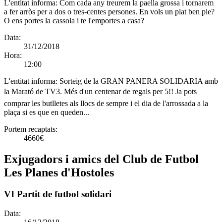
L'entitat informa:
Com cada any treurem la paella grossa i tornarem
a fer arròs per a dos o tres-centes persones. En vols un plat ben ple?
O ens portes la cassola i te l'emportes a casa?
Data:
31/12/2018
Hora:
12:00
L'entitat informa:
Sorteig de la GRAN PANERA SOLIDARIA amb
la Marató de TV3. Més d'un centenar de regals per 5!! Ja pots
comprar les butlletes als llocs de sempre i el dia de l'arrossada a la
plaça si es que en queden...
Portem recaptats:
4660€
Exjugadors i amics del Club de Futbol
Les Planes d'Hostoles
VI Partit de futbol solidari
Data: