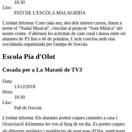
18:30
Lloc:
PATI DE L'ESCOLA MALAGRIDA
L'entitat informa:
Com cada any, des dels darrers cursos, duem a
terme el "Nadal Musical", vinculat al projecte "Som Música" del
nostre centre. S'alternen les activitats de cant coral i dansa entre els
alumnes de P3 fins a 6è de primària. L'acte conclou amb una
xocolatada organitzada per l'amipa de l'escola.
Escola Pia d'Olot
Cocada per a La Marató de TV3
Data:
13/12/2018
Hora:
10:30
Lloc:
Patí de l'escola
L'entitat informa:
Els alumnes porten coques cuinades a casa i
lAssociació dAlumnes les ven al llarg de tot dia. Es porten coques
als diferents geriàtrics i residències de gent gran d'Olot, participant