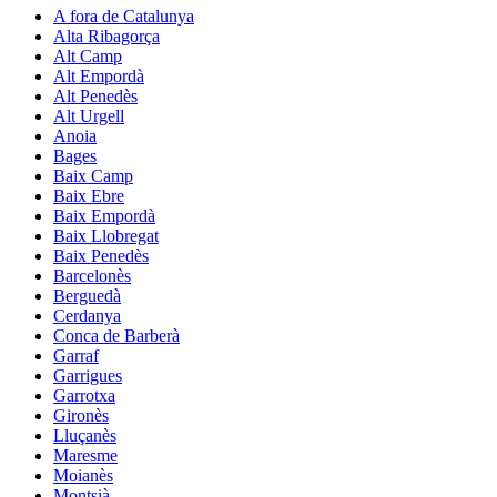
A fora de Catalunya
Alta Ribagorça
Alt Camp
Alt Empordà
Alt Penedès
Alt Urgell
Anoia
Bages
Baix Camp
Baix Ebre
Baix Empordà
Baix Llobregat
Baix Penedès
Barcelonès
Berguedà
Cerdanya
Conca de Barberà
Garraf
Garrigues
Garrotxa
Gironès
Lluçanès
Maresme
Moianès
Montsià