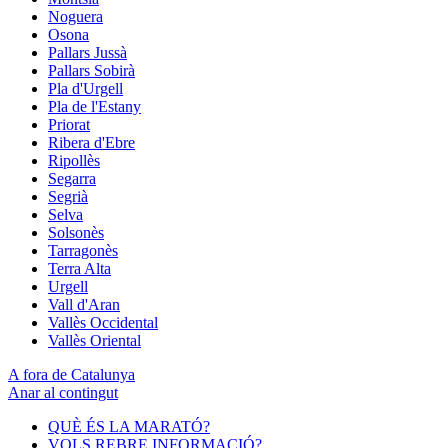
Noguera
Osona
Pallars Jussà
Pallars Sobirà
Pla d'Urgell
Pla de l'Estany
Priorat
Ribera d'Ebre
Ripollès
Segarra
Segrià
Selva
Solsonès
Tarragonès
Terra Alta
Urgell
Vall d'Aran
Vallès Occidental
Vallès Oriental
A fora de Catalunya
Anar al contingut
QUÈ ÉS LA MARATÓ?
VOLS REBRE INFORMACIÓ?