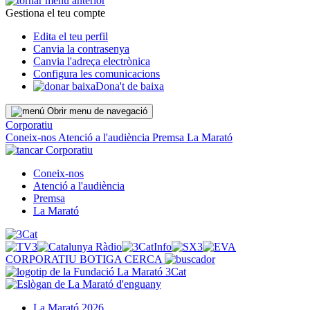
Gestiona el teu compte
Edita el teu perfil
Canvia la contrasenya
Canvia l'adreça electrònica
Configura les comunicacions
Dona't de baixa
Obrir menu de navegació
Corporatiu
Coneix-nos
Atenció a l'audiència
Premsa
La Marató
Corporatiu
Coneix-nos
Atenció a l'audiència
Premsa
La Marató
CORPORATIU
BOTIGA
CERCA
La Marató 2026