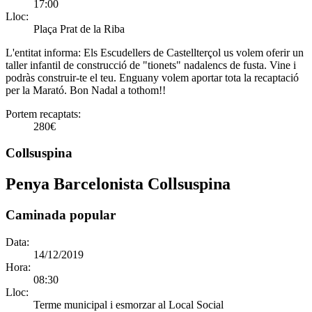
17:00
Lloc:
Plaça Prat de la Riba
L'entitat informa:
Els Escudellers de Castellterçol us volem oferir un
taller infantil de construcció de "tionets" nadalencs de fusta. Vine i
podràs construir-te el teu. Enguany volem aportar tota la recaptació
per la Marató. Bon Nadal a tothom!!
Portem recaptats:
280€
Collsuspina
Penya Barcelonista Collsuspina
Caminada popular
Data:
14/12/2019
Hora:
08:30
Lloc:
Terme municipal i esmorzar al Local Social