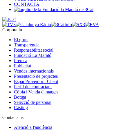
CONTACTA
Corporatiu
El grup
Transparència
Responsabilitat social
Fundació La Marató
Premsa
Publicitat
Vendes internacionals
Presentació de projectes
Espai Proveïdor - Client
Perfil del contractant
Còpia i Venda d'imatges
Botiga
Selecció de personal
Càsting
Contacta'ns
Atenció a l'audiència