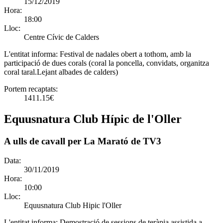
15/12/2019
Hora:
18:00
Lloc:
Centre Cívic de Calders
L'entitat informa:
Festival de nadales obert a tothom, amb la
participació de dues corals (coral la poncella, convidats, organitza
coral taral.Lejant albades de calders)
Portem recaptats:
1411.15€
Equusnatura Club Hípic de l'Oller
A ulls de cavall per La Marató de TV3
Data:
30/11/2019
Hora:
10:00
Lloc:
Equusnatura Club Hipic l'Oller
L'entitat informa:
Demostració de sessions de teràpia assistida a