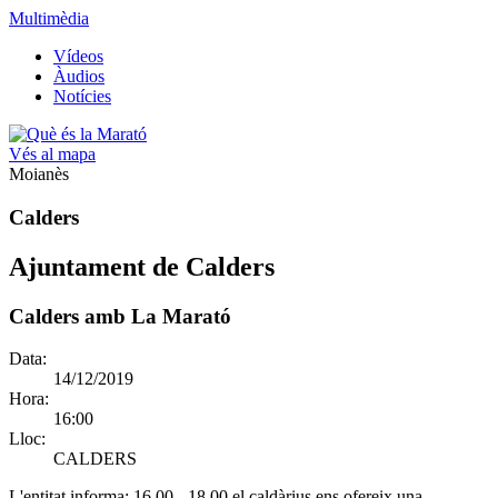
Multimèdia
Vídeos
Àudios
Notícies
Vés al mapa
Moianès
Calders
Ajuntament de Calders
Calders amb La Marató
Data:
14/12/2019
Hora:
16:00
Lloc:
CALDERS
L'entitat informa:
16.00 - 18.00 el caldàrius ens ofereix una