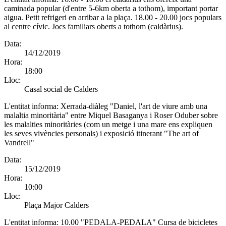
caminada popular (d'entre 5-6km oberta a tothom), important portar
aigua. Petit refrigeri en arribar a la plaça. 18.00 - 20.00 jocs populars
al centre cívic. Jocs familiars oberts a tothom (caldàrius).
Data:
14/12/2019
Hora:
18:00
Lloc:
Casal social de Calders
L'entitat informa:
Xerrada-diàleg "Daniel, l'art de viure amb una
malaltia minoritària" entre Miquel Basaganya i Roser Oduber sobre
les malalties minoritàries (com un metge i una mare ens expliquen
les seves vivències personals) i exposició itinerant "The art of
Vandrell"
Data:
15/12/2019
Hora:
10:00
Lloc:
Plaça Major Calders
L'entitat informa:
10.00 "PEDALA-PEDALA" Cursa de bicicletes