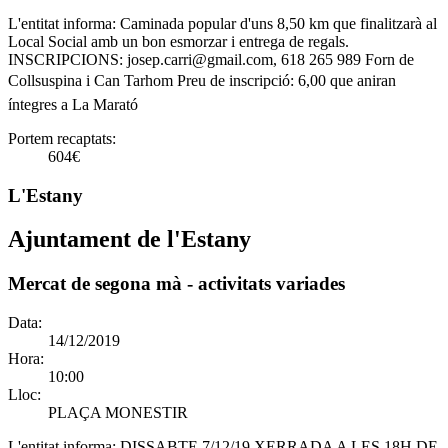
L'entitat informa:
Caminada popular d'uns 8,50 km que finalitzarà al
Local Social amb un bon esmorzar i entrega de regals.
INSCRIPCIONS: josep.carri@gmail.com, 618 265 989 Forn de
Collsuspina i Can Tarhom Preu de inscripció: 6,00 que aniran
íntegres a La Marató
Portem recaptats:
604€
L'Estany
Ajuntament de l'Estany
Mercat de segona mà - activitats variades
Data:
14/12/2019
Hora:
10:00
Lloc:
PLAÇA MONESTIR
L'entitat informa:
DISSABTE 7/12/19 XERRADA A LES 18H DE