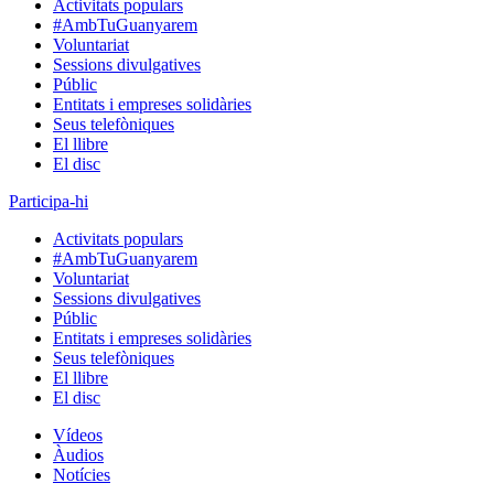
Activitats populars
#AmbTuGuanyarem
Voluntariat
Sessions divulgatives
Públic
Entitats i empreses solidàries
Seus telefòniques
El llibre
El disc
Participa-hi
Activitats populars
#AmbTuGuanyarem
Voluntariat
Sessions divulgatives
Públic
Entitats i empreses solidàries
Seus telefòniques
El llibre
El disc
Vídeos
Àudios
Notícies