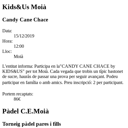
Kids&Us Moià
Candy Cane Chace
Data:
15/12/2019
Hora:
12:00
Lloc:
Moià
L'entitat informa:
Participa en la"CANDY CANE CHACE by
KIDS&US" per tot Moià. Cada vegada que trobis un típic bastonet
de sucre, hauràs de passar una prova per seguir avançant. Podeu
participar en família o amb amics. Preu inscripció: 2 per participant.
Portem recaptats:
86€
Pàdel C.E.Moià
Torneig pàdel pares i fills