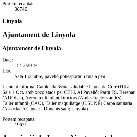
Portem recaptats:
3874€
Linyola
Ajuntament de Linyola
Ajuntament de Linyola
Data:
15/12/2019
Lloc:
Sala 1 octubre, pavelló poliesportiu i ruta a peu
L'entitat informa:
Caminada 3ªruta saludable i taula de Core+Hit a
Sala 1-Oct. amb xocolatada pel CELI. Al Pavelló: Partit FS, Berenar
(ADOLIs), Agrocircuit infantil tractors (Amics tractors antics),
Taller infantil (CAU), Taller maquillatge (C.SUÑÉ) Carpa sanitària
(Associació Càncer i Donants sang Linyola)
Portem recaptats:
1962€