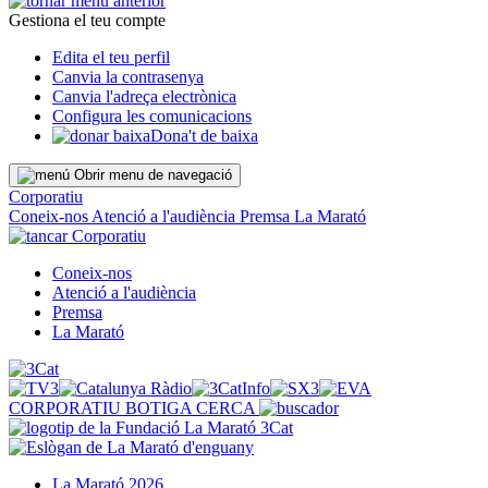
Gestiona el teu compte
Edita el teu perfil
Canvia la contrasenya
Canvia l'adreça electrònica
Configura les comunicacions
Dona't de baixa
Obrir menu de navegació
Corporatiu
Coneix-nos
Atenció a l'audiència
Premsa
La Marató
Corporatiu
Coneix-nos
Atenció a l'audiència
Premsa
La Marató
CORPORATIU
BOTIGA
CERCA
La Marató 2026