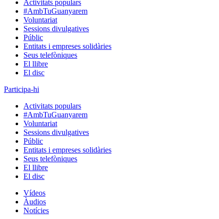
Activitats populars
#AmbTuGuanyarem
Voluntariat
Sessions divulgatives
Públic
Entitats i empreses solidàries
Seus telefòniques
El llibre
El disc
Participa-hi
Activitats populars
#AmbTuGuanyarem
Voluntariat
Sessions divulgatives
Públic
Entitats i empreses solidàries
Seus telefòniques
El llibre
El disc
Vídeos
Àudios
Notícies