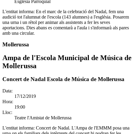
Església Parroquial
L'entitat informa:
En el marc de la celebració del Nadal, fem una
audició tot l'alumnat de l'escola (143 alumnes) a l'església. Posarem
una urna i un rètol per animar als assistents a fer les seves
aportacions. Dies abans es comentarà a l'aula i s'informarà als pares
amb una circular.
Mollerussa
Ampa de l'Escola Municipal de Música de
Mollerussa
Concert de Nadal Escola de Música de Mollerussa
Data:
17/12/2019
Hora:
19:00
Lloc:
Teatre l'Amistat de Mollerussa
L'entitat informa:
Concert de Nadal. L'Ampa de l'EMMM posa una
urna on els familiars dels intèrprets del concert hi podran fer les