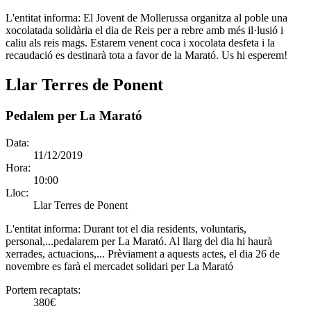
L'entitat informa:
El Jovent de Mollerussa organitza al poble una
xocolatada solidària el dia de Reis per a rebre amb més il·lusió i
caliu als reis mags. Estarem venent coca i xocolata desfeta i la
recaudació es destinarà tota a favor de la Marató. Us hi esperem!
Llar Terres de Ponent
Pedalem per La Marató
Data:
11/12/2019
Hora:
10:00
Lloc:
Llar Terres de Ponent
L'entitat informa:
Durant tot el dia residents, voluntaris,
personal,...pedalarem per La Marató. Al llarg del dia hi haurà
xerrades, actuacions,... Prèviament a aquests actes, el dia 26 de
novembre es farà el mercadet solidari per La Marató
Portem recaptats:
380€