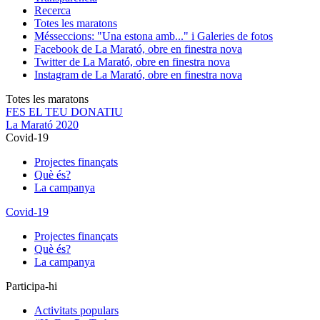
Recerca
Totes les maratons
Més
seccions: "Una estona amb..." i Galeries de fotos
Facebook de La Marató, obre en finestra nova
Twitter de La Marató, obre en finestra nova
Instagram de La Marató, obre en finestra nova
Totes les maratons
FES EL TEU DONATIU
La Marató 2020
Covid-19
Projectes finançats
Què és?
La campanya
Covid-19
Projectes finançats
Què és?
La campanya
Participa-hi
Activitats populars