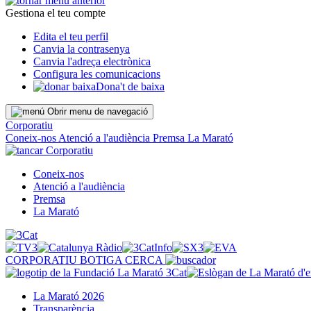
Gestiona el teu compte
Edita el teu perfil
Canvia la contrasenya
Canvia l'adreça electrònica
Configura les comunicacions
Dona't de baixa
Obrir menu de navegació
Corporatiu
Coneix-nos
Atenció a l'audiència
Premsa
La Marató
Corporatiu
Coneix-nos
Atenció a l'audiència
Premsa
La Marató
CORPORATIU
BOTIGA
CERCA
La Marató 2026
Transparència