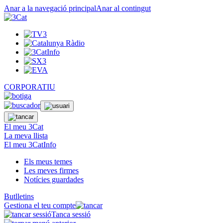
Anar a la navegació principal
Anar al contingut
CORPORATIU
El meu 3Cat
La meva llista
El meu 3CatInfo
Els meus temes
Les meves firmes
Notícies guardades
Butlletins
Gestiona el teu compte
Tanca sessió