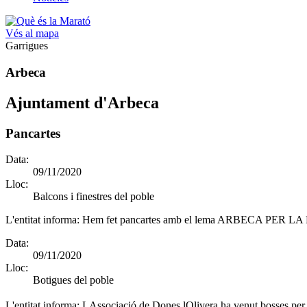
Vés al mapa
Garrigues
Arbeca
Ajuntament d'Arbeca
Pancartes
Data:
09/11/2020
Lloc:
Balcons i finestres del poble
L'entitat informa:
Hem fet pancartes amb el lema ARBECA PER LA MARA
Data:
09/11/2020
Lloc:
Botigues del poble
L'entitat informa:
LAssociació de Dones lOlivera ha venut bosses per