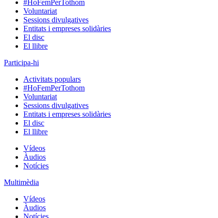
#HoFemPerTothom
Voluntariat
Sessions divulgatives
Entitats i empreses solidàries
El disc
El llibre
Participa-hi
Activitats populars
#HoFemPerTothom
Voluntariat
Sessions divulgatives
Entitats i empreses solidàries
El disc
El llibre
Vídeos
Àudios
Notícies
Multimèdia
Vídeos
Àudios
Notícies