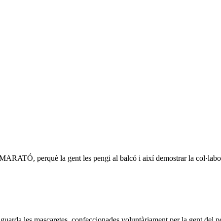
TÓ, perquè la gent les pengi al balcó i així demostrar la col·labor
 guarda les mascaretes, confeccionades voluntàriament per la gent del p