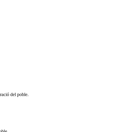
ació del poble.
oble.