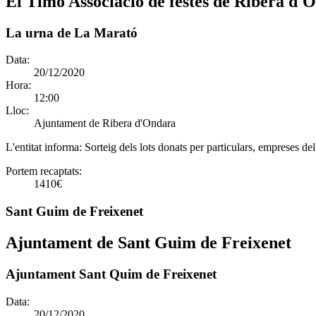
El Timó Associació de festes de Ribera d'
La urna de La Marató
Data:
20/12/2020
Hora:
12:00
Lloc:
Ajuntament de Ribera d'Ondara
L'entitat informa:
Sorteig dels lots donats per particulars, empreses de
Portem recaptats:
1410€
Sant Guim de Freixenet
Ajuntament de Sant Guim de Freixenet
Ajuntament Sant Quim de Freixenet
Data:
20/12/2020