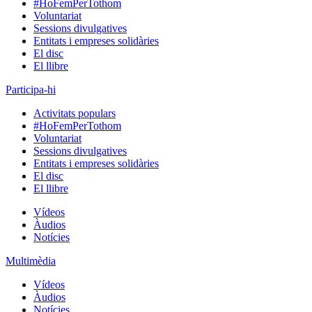
#HoFemPerTothom
Voluntariat
Sessions divulgatives
Entitats i empreses solidàries
El disc
El llibre
Participa-hi
Activitats populars
#HoFemPerTothom
Voluntariat
Sessions divulgatives
Entitats i empreses solidàries
El disc
El llibre
Vídeos
Àudios
Notícies
Multimèdia
Vídeos
Àudios
Notícies