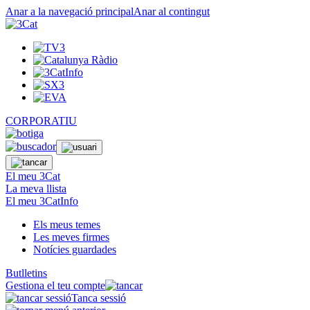
Anar a la navegació principal
Anar al contingut
CORPORATIU
El meu 3Cat
La meva llista
El meu 3CatInfo
Els meus temes
Les meves firmes
Notícies guardades
Butlletins
Gestiona el teu compte
Tanca sessió