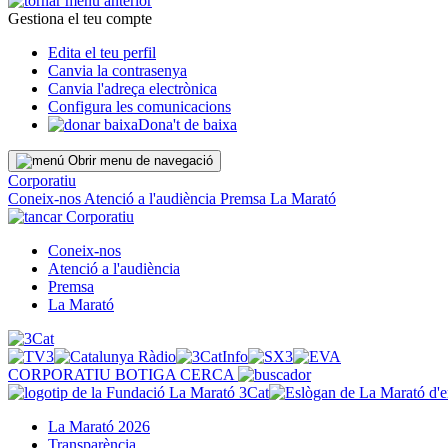
Gestiona el teu compte
Edita el teu perfil
Canvia la contrasenya
Canvia l'adreça electrònica
Configura les comunicacions
Dona't de baixa
Obrir menu de navegació
Corporatiu
Coneix-nos
Atenció a l'audiència
Premsa
La Marató
Corporatiu
Coneix-nos
Atenció a l'audiència
Premsa
La Marató
CORPORATIU
BOTIGA
CERCA
La Marató 2026
Transparència