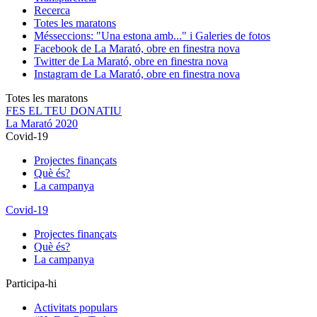
Recerca
Totes les maratons
Més
seccions: "Una estona amb..." i Galeries de fotos
Facebook de La Marató, obre en finestra nova
Twitter de La Marató, obre en finestra nova
Instagram de La Marató, obre en finestra nova
Totes les maratons
FES EL TEU DONATIU
La Marató 2020
Covid-19
Projectes finançats
Què és?
La campanya
Covid-19
Projectes finançats
Què és?
La campanya
Participa-hi
Activitats populars