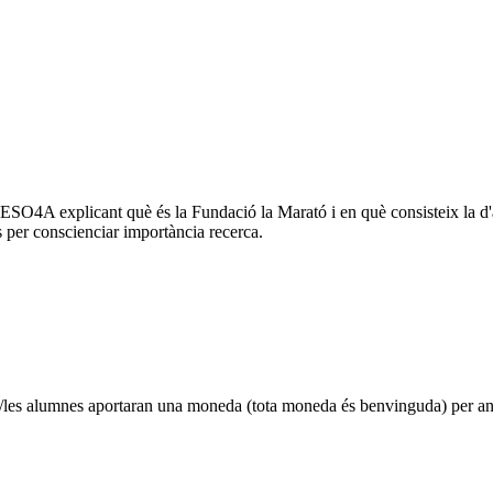
 ESO4A explicant què és la Fundació la Marató i en què consisteix la 
rs per conscienciar importància recerca.
els/les alumnes aportaran una moneda (tota moneda és benvinguda) per anar