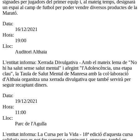
signades per jugadors del primer equip i, al mateig temps, designarà
un espai al camp de futbol per poder vendre diversos productes de la
Marató.
Data:
16/12/2021
Hora:
19:00
Lloc:
Auditori Althaia
L'entitat informa:
Xerrada Divulgativa - Amb el mateix lema de "No
hi ha salut sense salut mental" i afegint "l'Adolescència, una etapa
clau", la Taula de Salut Mental de Manresa amb la col·laboració
d'Althaia organitza una xerrada divulgativa que també servirà per
seguir recaptant diners.
Data:
19/12/2021
Hora:
11:00
Lloc:
Parc de l'Agulla
L'entitat informa:
La Cursa per la Vida - 18ª edició d'aquesta cursa
solidaria que es pot fer corrent o caminant i, enguany, també en