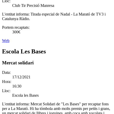
Lloc:
Club Tir Precisió Manresa
L'entitat informa:
Tirada especial de Nadal - La Marató de TV3 i
Catalunya Ràdio.
Portem recaptats:
300€
Web
Escola Les Bases
Mercat solidari
Data:
17/12/2021
Hora:
16:30
Lloc:
Escola les Bases
L'entitat informa:
Mercat Solidari de "Les Bases" per recaptar fons
per a La Marató. Hi ha tómbola amb molts premis per petits i grans,
un mercat solidari de llibres i joguines, amb coca amb xocolata i