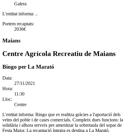
Galera
L'entitat informa:
..
Portem recaptats:
2036€
Maians
Centre Agrícola Recreatiu de Maians
Bingo per La Marató
Data:
27/11/2021
Hora:
11:30
Lloc:
Centre
L'entitat informa:
Bingo que es realitza gràcies a l'aportació dels
veïns del poble i de cases comercials. Compleix dues funcions: la
solidària i alhora serveix per amenitzar la sobretaula del sopar de
Festa Major. La recaptació íntegra es destina a La Marató.