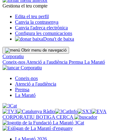
Gestiona el teu compte
Edita el teu perfil
Canvia la contrasenya
Canvia l'adreça electrònica
Configura les comunicacions
Dona't de baixa
Obrir menu de navegació
Corporatiu
Coneix-nos
Atenció a l'audiència
Premsa
La Marató
Corporatiu
Coneix-nos
Atenció a l'audiència
Premsa
La Marató
CORPORATIU
BOTIGA
CERCA
La Marató 2026