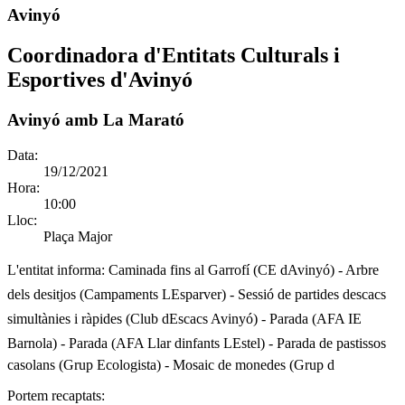
Avinyó
Coordinadora d'Entitats Culturals i
Esportives d'Avinyó
Avinyó amb La Marató
Data:
19/12/2021
Hora:
10:00
Lloc:
Plaça Major
L'entitat informa:
Caminada fins al Garrofí (CE dAvinyó) - Arbre
dels desitjos (Campaments LEsparver) - Sessió de partides descacs
simultànies i ràpides (Club dEscacs Avinyó) - Parada (AFA IE
Barnola) - Parada (AFA Llar dinfants LEstel) - Parada de pastissos
casolans (Grup Ecologista) - Mosaic de monedes (Grup d
Portem recaptats: