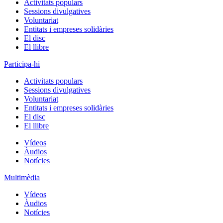
Activitats populars
Sessions divulgatives
Voluntariat
Entitats i empreses solidàries
El disc
El llibre
Participa-hi
Activitats populars
Sessions divulgatives
Voluntariat
Entitats i empreses solidàries
El disc
El llibre
Vídeos
Àudios
Notícies
Multimèdia
Vídeos
Àudios
Notícies