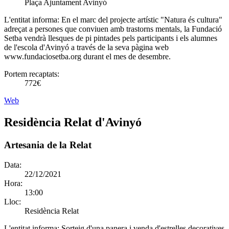
Plaça Ajuntament Avinyó
L'entitat informa:
En el marc del projecte artístic "Natura és cultura"
adreçat a persones que conviuen amb trastorns mentals, la Fundació
Setba vendrà llesques de pi pintades pels participants i els alumnes
de l'escola d'Avinyó a través de la seva pàgina web
www.fundaciosetba.org durant el mes de desembre.
Portem recaptats:
772€
Web
Residència Relat d'Avinyó
Artesania de la Relat
Data:
22/12/2021
Hora:
13:00
Lloc:
Residència Relat
L'entitat informa:
Sorteig d'una panera i venda d'estrelles decoratives