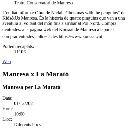
Teatre Conservatori de Manresa
L'entitat informa:
Obra de Nadal "Christmas with the penguins" de
Kids&Us Manresa. És la història de quatre pingüins que van a una
aventura al voltant del món fins a arribar al Pol Nord. Compra
dentrades: a la pàgina web del Kursaal de Manresa a lapartat
comprar entrades - altres actes https://www.kursaal.cat
Portem recaptats:
1110€
Web
Manresa x La Marató
Manresa per La Marató
Data:
01/12/2021
Hora:
10:00
Lloc:
Diferents llocs