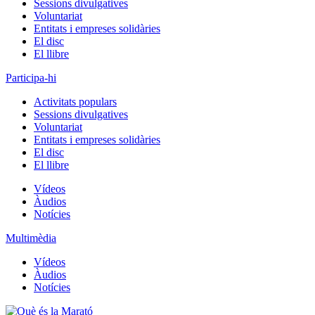
Sessions divulgatives
Voluntariat
Entitats i empreses solidàries
El disc
El llibre
Participa-hi
Activitats populars
Sessions divulgatives
Voluntariat
Entitats i empreses solidàries
El disc
El llibre
Vídeos
Àudios
Notícies
Multimèdia
Vídeos
Àudios
Notícies