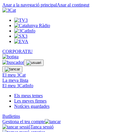
Anar a la navegació principal
Anar al contingut
CORPORATIU
El meu 3Cat
La meva llista
El meu 3CatInfo
Els meus temes
Les meves firmes
Notícies guardades
Butlletins
Gestiona el teu compte
Tanca sessió