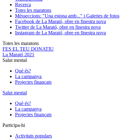
Recerca
Totes les maratons
Més
seccions: "Una estona amb..." i Galeries de fotos
Facebook de La Marató, obre en finestra nova
Twitter de La Marató, obre en finestra nova
Instagram de La Marató, obre en finestra nova
Totes les maratons
FES EL TEU DONATIU
La Marató 2021
Salut mental
Què és?
La campanya
Projectes finançats
Salut mental
Què és?
La campanya
Projectes finançats
Participa-hi
Activitats populars