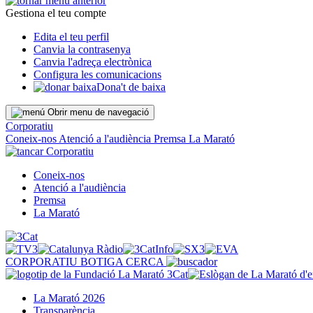
Gestiona el teu compte
Edita el teu perfil
Canvia la contrasenya
Canvia l'adreça electrònica
Configura les comunicacions
Dona't de baixa
Obrir menu de navegació
Corporatiu
Coneix-nos
Atenció a l'audiència
Premsa
La Marató
Corporatiu
Coneix-nos
Atenció a l'audiència
Premsa
La Marató
CORPORATIU
BOTIGA
CERCA
La Marató 2026
Transparència