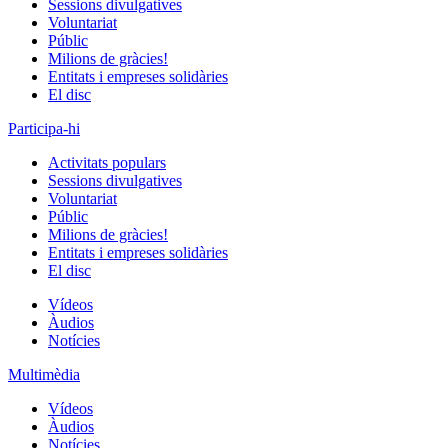
Sessions divulgatives
Voluntariat
Públic
Milions de gràcies!
Entitats i empreses solidàries
El disc
Participa-hi
Activitats populars
Sessions divulgatives
Voluntariat
Públic
Milions de gràcies!
Entitats i empreses solidàries
El disc
Vídeos
Àudios
Notícies
Multimèdia
Vídeos
Àudios
Notícies