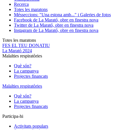
Recerca
Totes les maratons
Més
seccions: "Una estona amb..." i Galeries de fotos
Facebook de La Marató, obre en finestra nova
Twitter de La Marató, obre en finestra nova
Instagram de La Marató, obre en finestra nova
Totes les maratons
FES EL TEU DONATIU
La Marató 2024
Malalties respiratòries
Què són?
La campanya
Projectes finançats
Malalties respiratòries
Què són?
La campanya
Projectes finançats
Participa-hi
Activitats populars