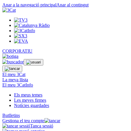
Anar a la navegació principal
Anar al contingut
CORPORATIU
El meu 3Cat
La meva llista
El meu 3CatInfo
Els meus temes
Les meves firmes
Notícies guardades
Butlletins
Gestiona el teu compte
Tanca sessió