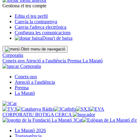
Gestiona el teu compte
Edita el teu perfil
Canvia la contrasenya
Canvia l'adreça electrònica
Configura les comunicacions
Dona't de baixa
Obrir menu de navegació
Corporatiu
Coneix-nos
Atenció a l'audiència
Premsa
La Marató
Corporatiu
Coneix-nos
Atenció a l'audiència
Premsa
La Marató
CORPORATIU
BOTIGA
CERCA
La Marató 2026
Transparència