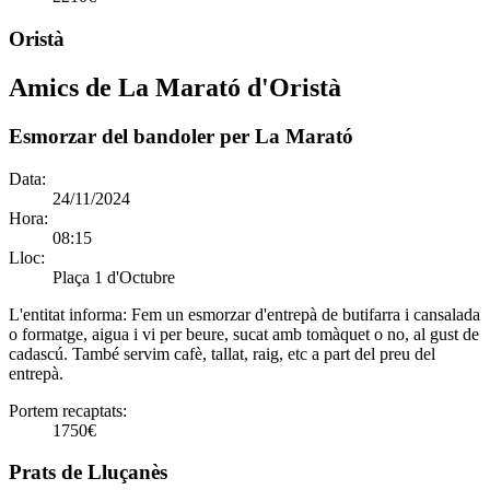
Oristà
Amics de La Marató d'Oristà
Esmorzar del bandoler per La Marató
Data:
24/11/2024
Hora:
08:15
Lloc:
Plaça 1 d'Octubre
L'entitat informa:
Fem un esmorzar d'entrepà de butifarra i cansalada
o formatge, aigua i vi per beure, sucat amb tomàquet o no, al gust de
cadascú. També servim cafè, tallat, raig, etc a part del preu del
entrepà.
Portem recaptats:
1750€
Prats de Lluçanès