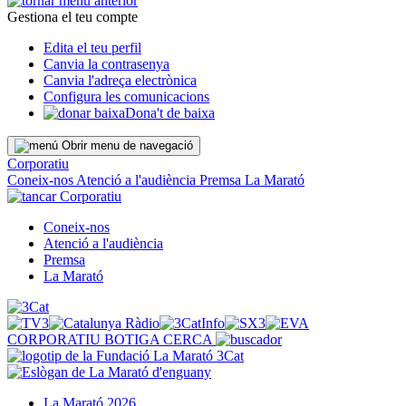
Gestiona el teu compte
Edita el teu perfil
Canvia la contrasenya
Canvia l'adreça electrònica
Configura les comunicacions
Dona't de baixa
Obrir menu de navegació
Corporatiu
Coneix-nos
Atenció a l'audiència
Premsa
La Marató
Corporatiu
Coneix-nos
Atenció a l'audiència
Premsa
La Marató
CORPORATIU
BOTIGA
CERCA
La Marató 2026