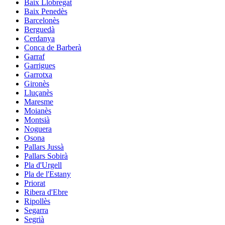
Baix Llobregat
Baix Penedès
Barcelonès
Berguedà
Cerdanya
Conca de Barberà
Garraf
Garrigues
Garrotxa
Gironès
Lluçanès
Maresme
Moianès
Montsià
Noguera
Osona
Pallars Jussà
Pallars Sobirà
Pla d'Urgell
Pla de l'Estany
Priorat
Ribera d'Ebre
Ripollès
Segarra
Segrià