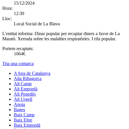
15/12/2024
Hora:
12:30
Lloc:
Local Social de La Blava
L'entitat informa:
Dinar popular per recaptar diners a favor de La
Marató. Xerrada sobre les malalties respiratòries. I rifa popular.
Portem recaptats:
1064€
Tria una comarca
A fora de Catalunya
Alta Ribagorça
Alt Camp
Alt Empordà
Alt Penedès
Alt Urgell
Anoia
Bages
Baix Camp
Baix Ebre
Baix Empordà