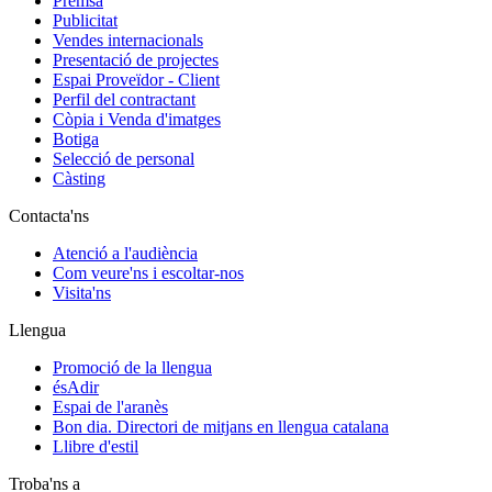
Premsa
Publicitat
Vendes internacionals
Presentació de projectes
Espai Proveïdor - Client
Perfil del contractant
Còpia i Venda d'imatges
Botiga
Selecció de personal
Càsting
Contacta'ns
Atenció a l'audiència
Com veure'ns i escoltar-nos
Visita'ns
Llengua
Promoció de la llengua
ésAdir
Espai de l'aranès
Bon dia. Directori de mitjans en llengua catalana
Llibre d'estil
Troba'ns a