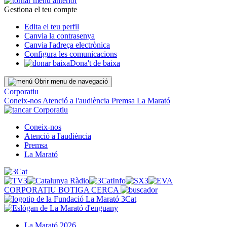
Gestiona el teu compte
Edita el teu perfil
Canvia la contrasenya
Canvia l'adreça electrònica
Configura les comunicacions
Dona't de baixa
Obrir menu de navegació
Corporatiu
Coneix-nos
Atenció a l'audiència
Premsa
La Marató
Corporatiu
Coneix-nos
Atenció a l'audiència
Premsa
La Marató
CORPORATIU
BOTIGA
CERCA
La Marató 2026