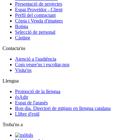
Presentació de projectes
Espai Proveïdor - Client
Perfil del contractant
Còpia i Venda d'imatges
Botiga
Selecció de personal
Càsting
Contacta'ns
Atenció a l'audiència
Com veure'ns i escoltar-nos
Visita'ns
Llengua
Promoció de la llengua
ésAdir
Espai de l'aranès
Bon dia. Directori de mitjans en llengua catalana
Llibre d'estil
Troba'ns a