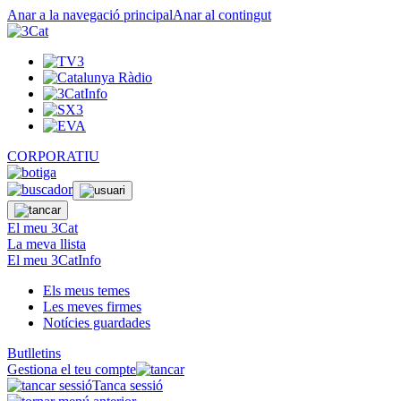
Anar a la navegació principal
Anar al contingut
CORPORATIU
El meu 3Cat
La meva llista
El meu 3CatInfo
Els meus temes
Les meves firmes
Notícies guardades
Butlletins
Gestiona el teu compte
Tanca sessió