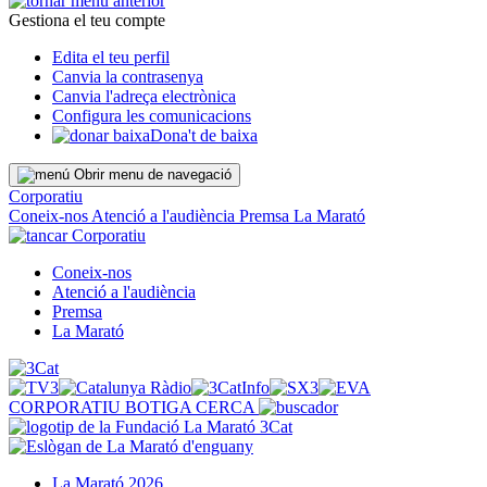
Gestiona el teu compte
Edita el teu perfil
Canvia la contrasenya
Canvia l'adreça electrònica
Configura les comunicacions
Dona't de baixa
Obrir menu de navegació
Corporatiu
Coneix-nos
Atenció a l'audiència
Premsa
La Marató
Corporatiu
Coneix-nos
Atenció a l'audiència
Premsa
La Marató
CORPORATIU
BOTIGA
CERCA
La Marató 2026