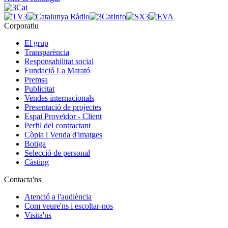
Corporatiu
El grup
Transparència
Responsabilitat social
Fundació La Marató
Premsa
Publicitat
Vendes internacionals
Presentació de projectes
Espai Proveïdor - Client
Perfil del contractant
Còpia i Venda d'imatges
Botiga
Selecció de personal
Càsting
Contacta'ns
Atenció a l'audiència
Com veure'ns i escoltar-nos
Visita'ns