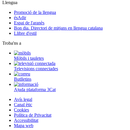
Llengua
Promoció de la llengua
ésAdir
Espai de l'aranès
Bon dia. Directori de mitjans en llengua catalana
Llibre d'estil
Troba'ns a
Mòbils i tauletes
Televisions connectades
Butlletins
Ajuda plataforma 3Cat
Avís legal
Canal ètic
Cookies
Política de Privacitat
Accessibilitat
Mapa web