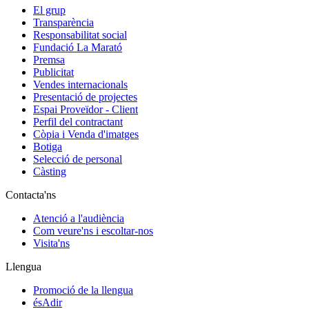
El grup
Transparència
Responsabilitat social
Fundació La Marató
Premsa
Publicitat
Vendes internacionals
Presentació de projectes
Espai Proveïdor - Client
Perfil del contractant
Còpia i Venda d'imatges
Botiga
Selecció de personal
Càsting
Contacta'ns
Atenció a l'audiència
Com veure'ns i escoltar-nos
Visita'ns
Llengua
Promoció de la llengua
ésAdir