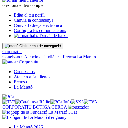
Gestiona el teu compte
Edita el teu perfil
Canvia la contrasenya
Canvia l'adreça electrònica
Configura les comunicacions
Dona't de baixa
Obrir menu de navegació
Corporatiu
Coneix-nos
Atenció a l'audiència
Premsa
La Marató
Corporatiu
Coneix-nos
Atenció a l'audiència
Premsa
La Marató
CORPORATIU
BOTIGA
CERCA
La Marató 2026