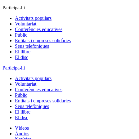
Participa-hi
Activitats populars
Voluntariat
Conferències educatives
Públic
Entitats i empreses solidàries
Seus telefòniques
El llibre
El disc
Participa-hi
Activitats populars
Voluntariat
Conferències educatives
Públic
Entitats i empreses solidàries
Seus telefòniques
El llibre
El disc
Vídeos
Àudios