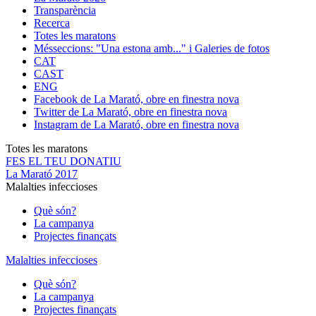
Transparència
Recerca
Totes les maratons
Més
seccions: "Una estona amb..." i Galeries de fotos
CAT
CAST
ENG
Facebook de La Marató, obre en finestra nova
Twitter de La Marató, obre en finestra nova
Instagram de La Marató, obre en finestra nova
Totes les maratons
FES EL TEU DONATIU
La Marató 2017
Malalties infeccioses
Què són?
La campanya
Projectes finançats
Malalties infeccioses
Què són?
La campanya
Projectes finançats