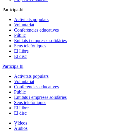
Participa-hi
Activitats populars
Voluntariat
Conferències educatives
Públic
Entitats i empreses solidàries
Seus telefòniques
El llibre
El disc
Participa-hi
Activitats populars
Voluntariat
Conferències educatives
Públic
Entitats i empreses solidàries
Seus telefòniques
El llibre
El disc
Vídeos
Àudios