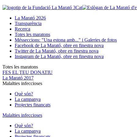
La Marató 2026
Transparència
Recerca
Totes les maratons
Més
seccions: "Una estona amb..." i Galeries de fotos
Facebook de La Marató, obre en finestra nova
Twitter de La Marató, obre en finestra nova
Instagram de La Marató, obre en finestra nova
Totes les maratons
FES EL TEU DONATIU
La Marató 2017
Malalties infeccioses
Què són?
La campanya
Projectes finançats
Malalties infeccioses
Què són?
La campanya
Projectes finançats