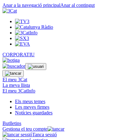
Anar a la navegació principal
Anar al contingut
CORPORATIU
El meu 3Cat
La meva llista
El meu 3CatInfo
Els meus temes
Les meves firmes
Notícies guardades
Butlletins
Gestiona el teu compte
Tanca sessió