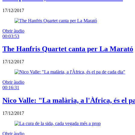
17/12/2017
Obrir àudio
00:03:53
The Hanfris Quartet canta per La Marató
17/12/2017
Obrir àudio
00:16:31
Nico Valle: "La malària, a l'Àfrica, és el p
17/12/2017
Obrir àudio