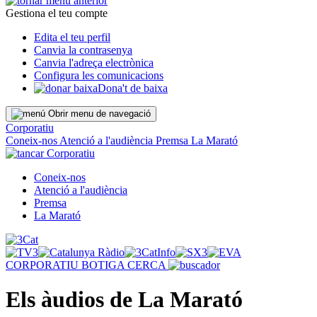
Gestiona el teu compte
Edita el teu perfil
Canvia la contrasenya
Canvia l'adreça electrònica
Configura les comunicacions
Dona't de baixa
Obrir menu de navegació
Corporatiu
Coneix-nos
Atenció a l'audiència
Premsa
La Marató
Corporatiu
Coneix-nos
Atenció a l'audiència
Premsa
La Marató
CORPORATIU
BOTIGA
CERCA
Els àudios de La Marató