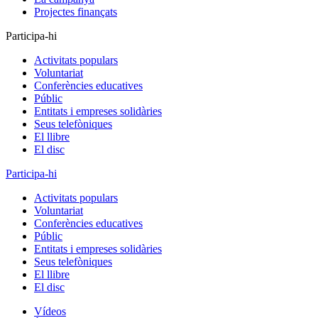
Projectes finançats
Participa-hi
Activitats populars
Voluntariat
Conferències educatives
Públic
Entitats i empreses solidàries
Seus telefòniques
El llibre
El disc
Participa-hi
Activitats populars
Voluntariat
Conferències educatives
Públic
Entitats i empreses solidàries
Seus telefòniques
El llibre
El disc
Vídeos