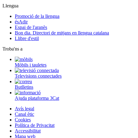
Llengua
Promoció de la llengua
ésAdir
Espai de l'aranès
Bon dia. Directori de mitjans en llengua catalana
Llibre d'estil
Troba'ns a
Mòbils i tauletes
Televisions connectades
Butlletins
Ajuda plataforma 3Cat
Avís legal
Canal ètic
Cookies
Política de Privacitat
Accessibilitat
Mapa web