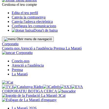
Gestiona el teu compte
Edita el teu perfil
Canvia la contrasenya
Canvia l'adreça electrònica
Configura les comunicacions
Dona't de baixa
Obrir menu de navegació
Corporatiu
Coneix-nos
Atenció a l'audiència
Premsa
La Marató
Corporatiu
Coneix-nos
Atenció a l'audiència
Premsa
La Marató
CORPORATIU
BOTIGA
CERCA
La Marató 2026