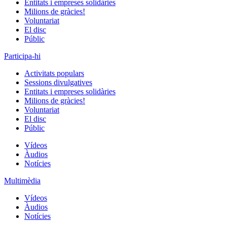
Entitats i empreses solidàries
Milions de gràcies!
Voluntariat
El disc
Públic
Participa-hi
Activitats populars
Sessions divulgatives
Entitats i empreses solidàries
Milions de gràcies!
Voluntariat
El disc
Públic
Vídeos
Àudios
Notícies
Multimèdia
Vídeos
Àudios
Notícies