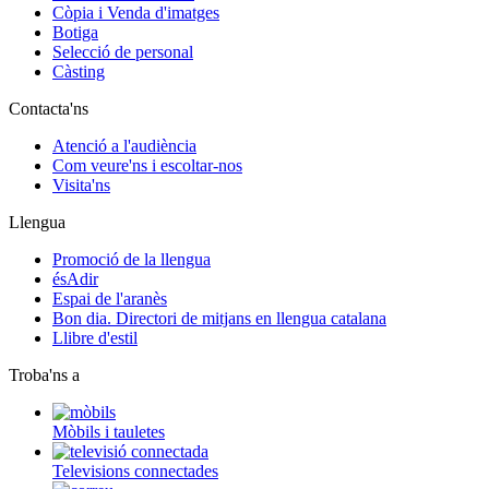
Còpia i Venda d'imatges
Botiga
Selecció de personal
Càsting
Contacta'ns
Atenció a l'audiència
Com veure'ns i escoltar-nos
Visita'ns
Llengua
Promoció de la llengua
ésAdir
Espai de l'aranès
Bon dia. Directori de mitjans en llengua catalana
Llibre d'estil
Troba'ns a
Mòbils i tauletes
Televisions connectades