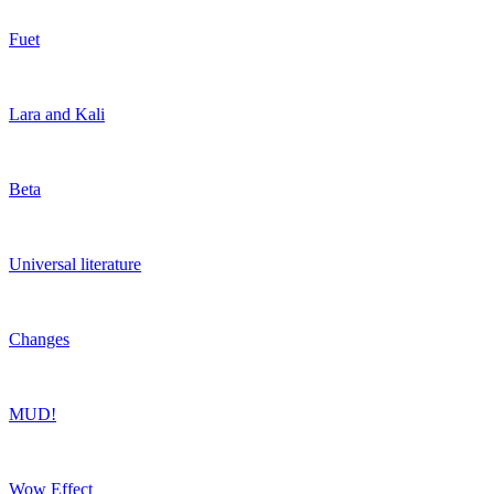
Fuet
Lara and Kali
Beta
Universal literature
Changes
MUD!
Wow Effect