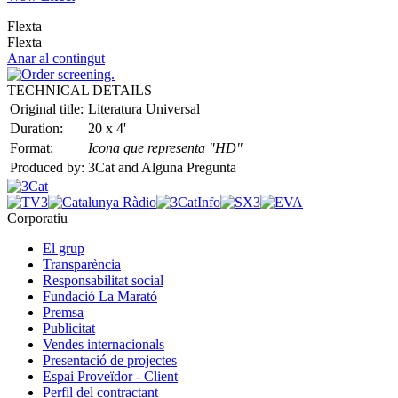
Flexta
Flexta
Anar al contingut
TECHNICAL DETAILS
Original title:
Literatura Universal
Duration:
20 x 4'
Format:
Icona que representa "HD"
Produced by:
3Cat and Alguna Pregunta
Corporatiu
El grup
Transparència
Responsabilitat social
Fundació La Marató
Premsa
Publicitat
Vendes internacionals
Presentació de projectes
Espai Proveïdor - Client
Perfil del contractant