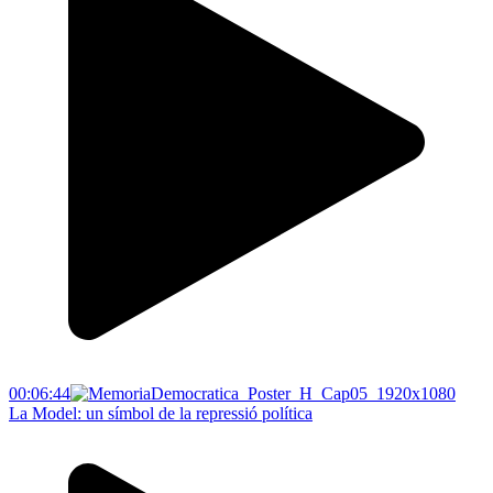
00:06:44
La Model: un símbol de la repressió política