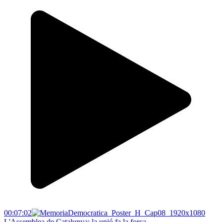
00:07:02
L'Assemblea de Catalunya: la unió fa la força