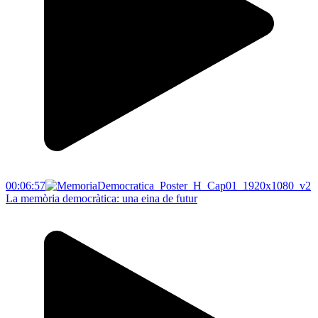
00:06:57
La memòria democràtica: una eina de futur