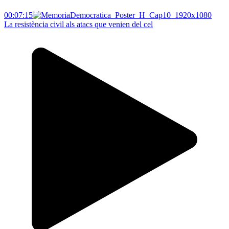
00:07:15
La resistència civil als atacs que venien del cel