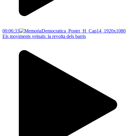
00:06:33
Els moviments veïnals: la revolta dels barris