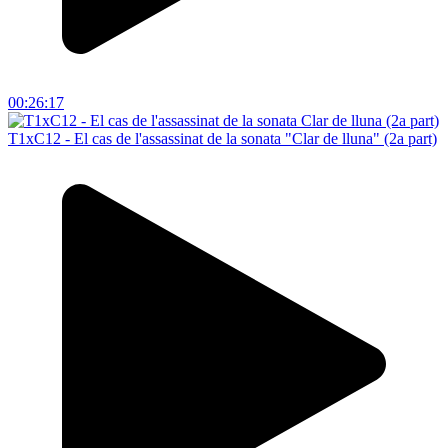
00:26:17
T1xC12 - El cas de l'assassinat de la sonata "Clar de lluna" (2a part)