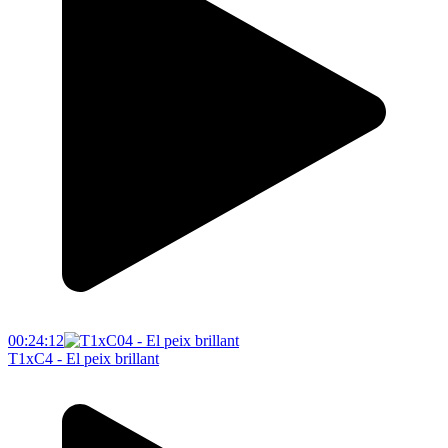
00:24:12
T1xC4 - El peix brillant