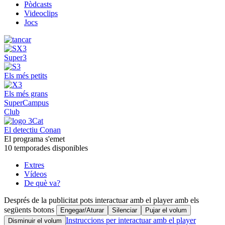
Pòdcasts
Videoclips
Jocs
Super3
Els més petits
Els més grans
SuperCampus
Club
El detectiu Conan
El programa s'emet
10 temporades disponibles
Extres
Vídeos
De què va?
Després de la publicitat pots interactuar amb el player amb els
següents botons
Engegar/Aturar
Silenciar
Pujar el volum
Instruccions per interactuar amb el player
Disminuir el volum