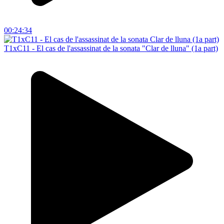
00:24:34
T1xC11 - El cas de l'assassinat de la sonata "Clar de lluna" (1a part)