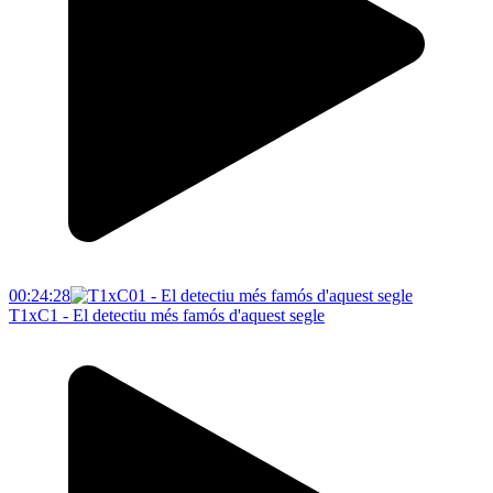
00:24:28
T1xC1 - El detectiu més famós d'aquest segle