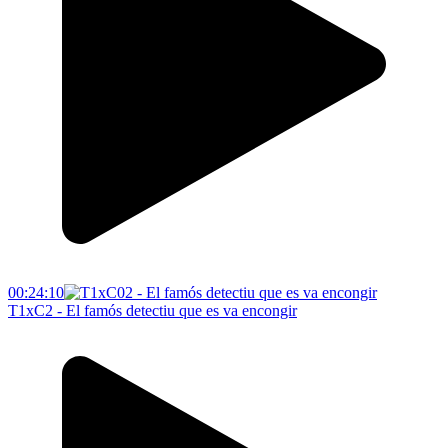
00:24:10
T1xC2 - El famós detectiu que es va encongir