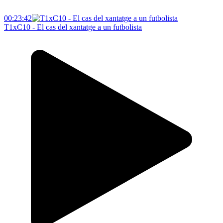
00:23:42
T1xC10 - El cas del xantatge a un futbolista