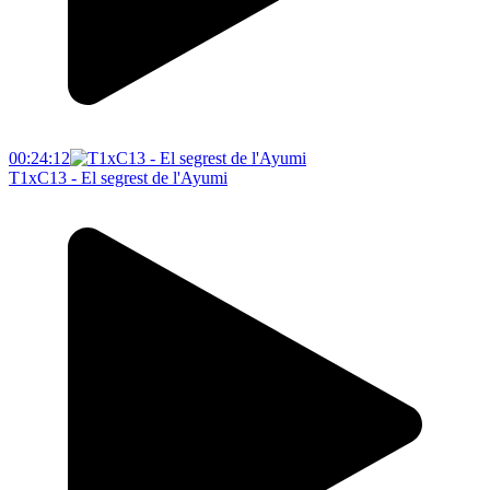
00:24:12
T1xC13 - El segrest de l'Ayumi