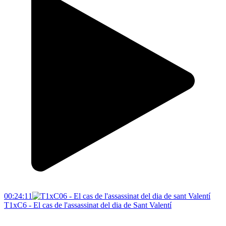
00:24:11
T1xC6 - El cas de l'assassinat del dia de Sant Valentí