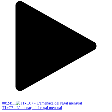
00:24:11
T1xC7 - L'amenaça del regal mensual