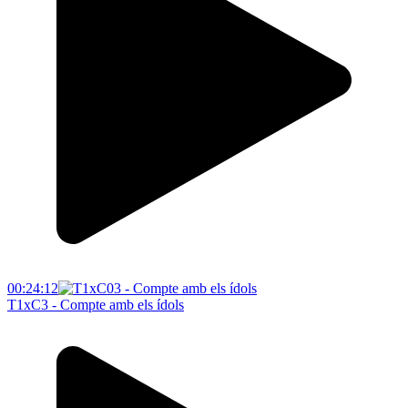
00:24:12
T1xC3 - Compte amb els ídols