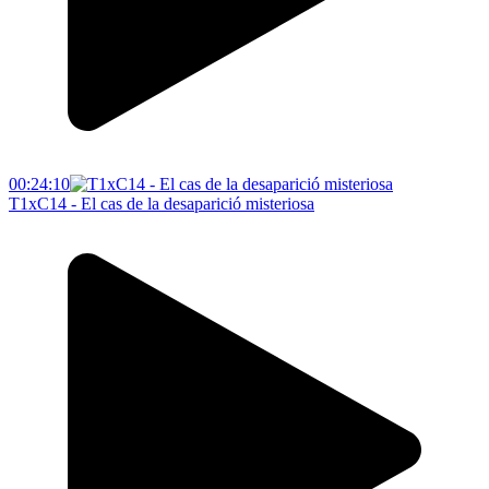
00:24:10
T1xC14 - El cas de la desaparició misteriosa