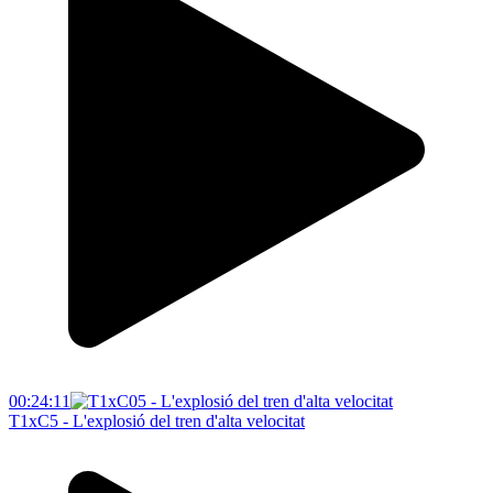
00:24:11
T1xC5 - L'explosió del tren d'alta velocitat