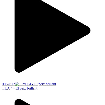
00:24:12
T1xC4 - El peix brillant