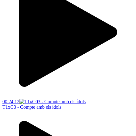
00:24:12
T1xC3 - Compte amb els ídols