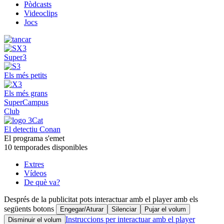
Pòdcasts
Videoclips
Jocs
Super3
Els més petits
Els més grans
SuperCampus
Club
El detectiu Conan
El programa s'emet
10 temporades disponibles
Extres
Vídeos
De què va?
Després de la publicitat pots interactuar amb el player amb els
següents botons
Engegar/Aturar
Silenciar
Pujar el volum
Instruccions per interactuar amb el player
Disminuir el volum