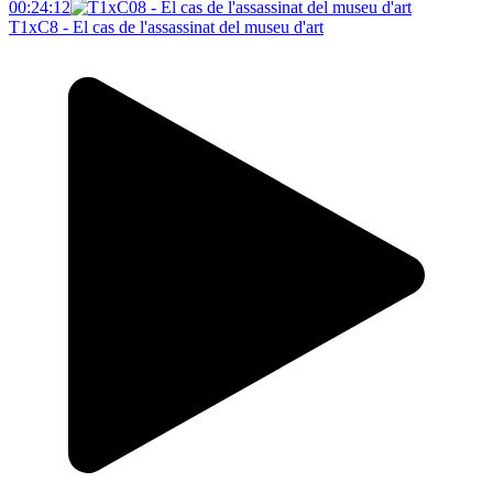
00:24:12
T1xC8 - El cas de l'assassinat del museu d'art