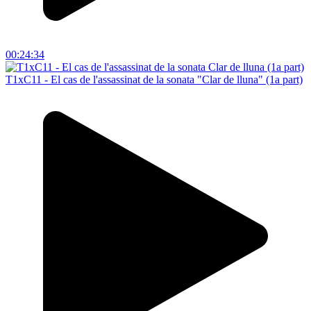
00:24:34
T1xC11 - El cas de l'assassinat de la sonata "Clar de lluna" (1a part)