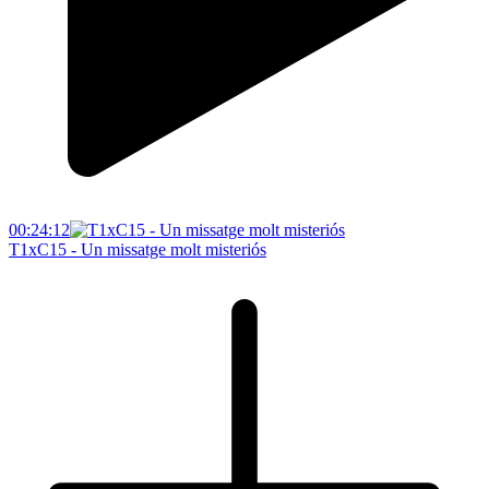
00:24:12
T1xC15 - Un missatge molt misteriós