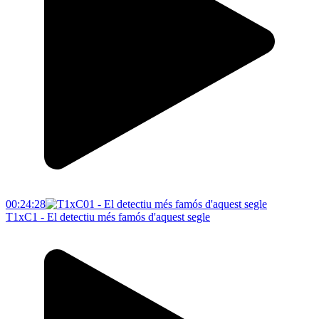
00:24:28
T1xC1 - El detectiu més famós d'aquest segle