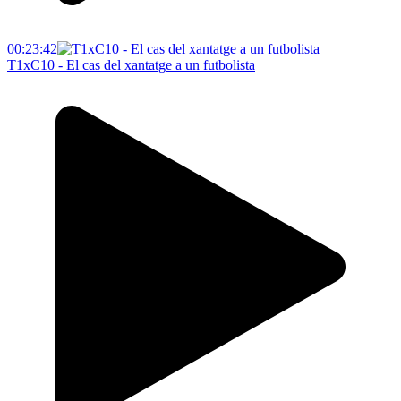
00:23:42
T1xC10 - El cas del xantatge a un futbolista