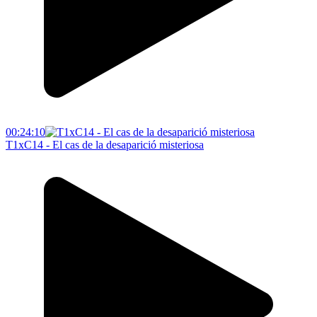
00:24:10
T1xC14 - El cas de la desaparició misteriosa