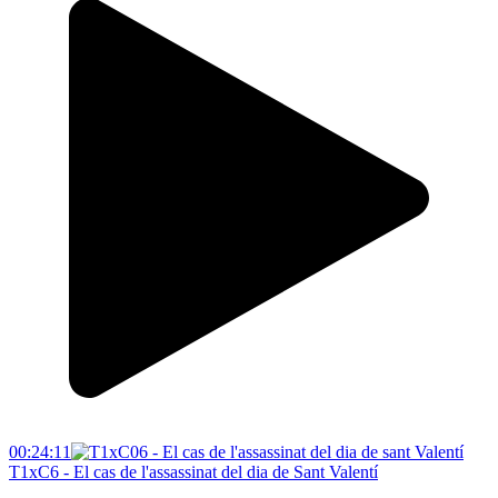
00:24:11
T1xC6 - El cas de l'assassinat del dia de Sant Valentí