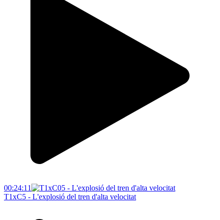
00:24:11
T1xC5 - L'explosió del tren d'alta velocitat