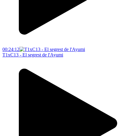
00:24:12
T1xC13 - El segrest de l'Ayumi