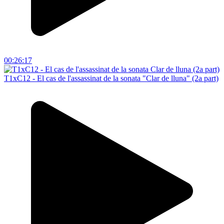
00:26:17
T1xC12 - El cas de l'assassinat de la sonata "Clar de lluna" (2a part)