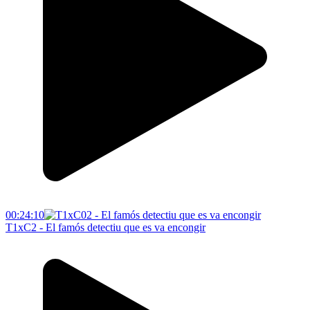
00:24:10
T1xC2 - El famós detectiu que es va encongir