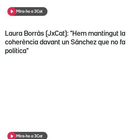
Mira-ho a 3Cat
Laura Borràs (JxCat): "Hem mantingut la
coherència davant un Sánchez que no fa
política"
Mira-ho a 3Cat