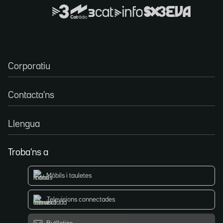
Corporatiu
Contacta'ns
Llengua
Troba'ns a
Mòbils i tauletes
Televisions connectades