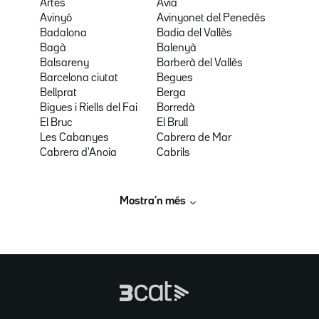
Artés
Avià
Avinyó
Avinyonet del Penedès
Badalona
Badia del Vallès
Bagà
Balenyà
Balsareny
Barberà del Vallès
Barcelona ciutat
Begues
Bellprat
Berga
Bigues i Riells del Fai
Borredà
El Bruc
El Brull
Les Cabanyes
Cabrera de Mar
Cabrera d'Anoia
Cabrils
Mostra’n més