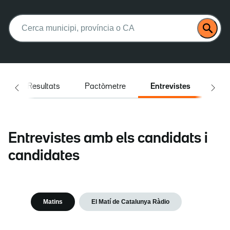
Buscar:
i
Resultats
Pactòmetre
Entrevistes
El d
Entrevistes amb els candidats i
candidates
Matins
El Matí de Catalunya Ràdio