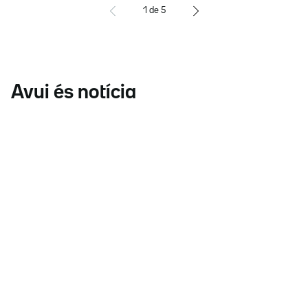
1
de
5
Avui és notícia