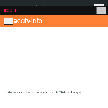
Anar
Anar
Més
a
al
És notícia:
Pluges Inuncat
Ceuta
la
contingut
navegació
principal
Estudiants en una aula universitària (ACN/Anna Berga)