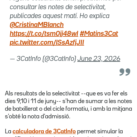
consultar les notes de selectivitat,
publicades aquest matí. Ho explica
@CristinaMBlanch
https://t.co/tsm0jj48wI
#Matins3Cat
pic.twitter.com/lSsAzfjJII
— 3CatInfo (@3CatInfo)
June 23, 2026
Als resultats de la selectivitat --que es va fer els
dies 9,10 i 11 de juny-- s'han de sumar a les notes
de batxillerat o del cicle formatiu, i amb la mitjana
s'obté la nota d'admissió.
La
calculadora de 3CatInfo
permet simular la