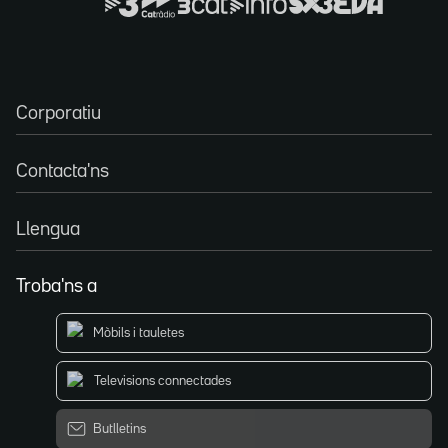
Corporatiu
Contacta'ns
Llengua
Troba'ns a
Mòbils i tauletes
Televisions connectades
Butlletins